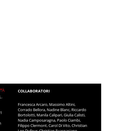
ITÀ
COLLABORATORI
L.
Francesca Arcaro, Massimo Altini,
Corrado Bellora, Nadine Blanc, Riccardo
11
Bortolotti, Manila Calipari, Giulia Calisti,
Nadia Camposaragna, Paolo Ciambi,
m
Filippo Clermont, Carol Di Vito, Christian
Leo Dufour, Christian Evaspasiano,