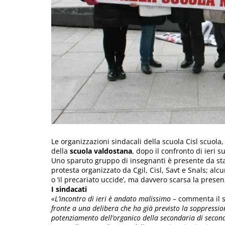
Le organizzazioni sindacali della scuola Cisl scuola,
della
scuola valdostana
, dopo il confronto di ieri 
Uno sparuto gruppo di insegnanti è presente da sta
protesta organizzato da Cgil, Cisl, Savt e Snals; alcu
o ‘il precariato uccide’, ma davvero scarsa la presen
I sindacati
«L’incontro di ieri è andato malissimo
– commenta il s
fronte a una delibera che ha già previsto la soppressio
potenziamento dell’organico della secondaria di secon