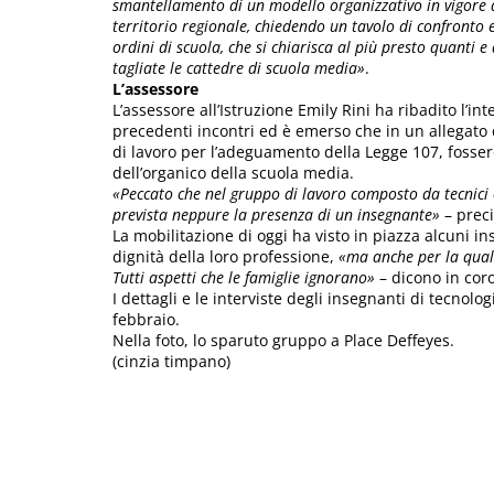
smantellamento di un modello organizzativo in vigore 
territorio regionale, chiedendo un tavolo di confronto e
ordini di scuola, che si chiarisca al più presto quanti
tagliate le cattedre di scuola media»
.
L’assessore
L’assessore all’Istruzione Emily Rini ha ribadito l’i
precedenti incontri ed è emerso che in un allegato d
di lavoro per l’adeguamento della Legge 107, fossero 
dell’organico della scuola media.
«Peccato che nel gruppo di lavoro composto da tecnici e 
prevista neppure la presenza di un insegnante»
– prec
La mobilitazione di oggi ha visto in piazza alcuni in
dignità della loro professione,
«ma anche per la quali
Tutti aspetti che le famiglie ignorano»
– dicono in coro
I dettagli e le interviste degli insegnanti di tecnol
febbraio.
Nella foto, lo sparuto gruppo a Place Deffeyes.
(cinzia timpano)