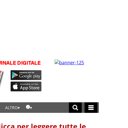
ALTRO
licca per leggere tutte le