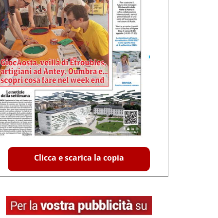
Clicca e scarica la copia