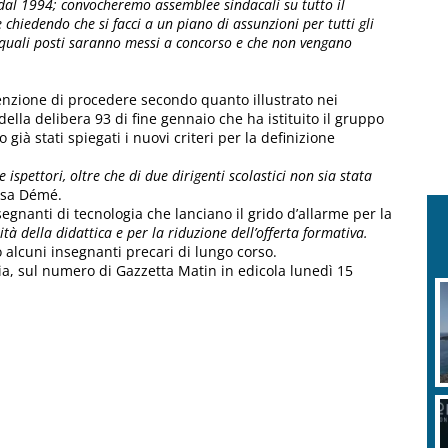
dal 1994; convocheremo assemblee sindacali su tutto il
 chiedendo che si facci a un piano di assunzioni per tutti gli
 e quali posti saranno messi a concorso e che non vengano
ntenzione di procedere secondo quanto illustrato nei
ella delibera 93 di fine gennaio che ha istituito il gruppo
già stati spiegati i nuovi criteri per la definizione
ispettori, oltre che di due dirigenti scolastici non sia stata
isa Démé.
segnanti di tecnologia che lanciano il grido d’allarme per la
tà della didattica e per la riduzione dell’offerta formativa.
 alcuni insegnanti precari di lungo corso.
ogia, sul numero di Gazzetta Matin in edicola lunedì 15