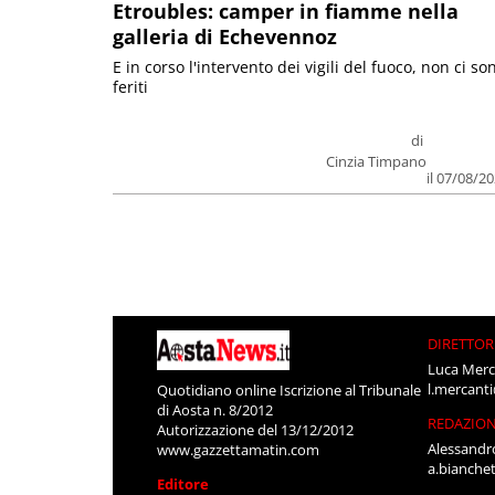
Etroubles: camper in fiamme nella
galleria di Echevennoz
E in corso l'intervento dei vigili del fuoco, non ci so
feriti
di
Cinzia Timpano
il 07/08/2
DIRETTOR
Luca Merc
l.mercant
Quotidiano online Iscrizione al Tribunale
di Aosta n. 8/2012
REDAZIO
Autorizzazione del 13/12/2012
Alessandr
www.gazzettamatin.com
a.bianche
Editore