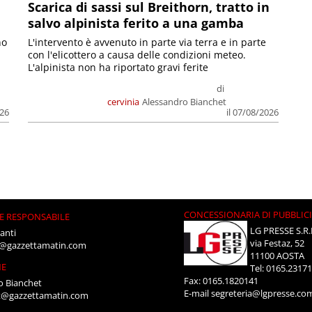
Scarica di sassi sul Breithorn, tratto in
salvo alpinista ferito a una gamba
no
L'intervento è avvenuto in parte via terra e in parte
con l'elicottero a causa delle condizioni meteo.
L'alpinista non ha riportato gravi ferite
di
cervinia
Alessandro Bianchet
026
il 07/08/2026
CONCESSIONARIA DI PUBBLIC
E RESPONSABILE
LG PRESSE S.R.
anti
via Festaz, 52
i@gazzettamatin.com
11100 AOSTA
NE
Tel: 0165.2317
Fax: 0165.1820141
o Bianchet
E-mail
segreteria@lgpresse.co
t@gazzettamatin.com