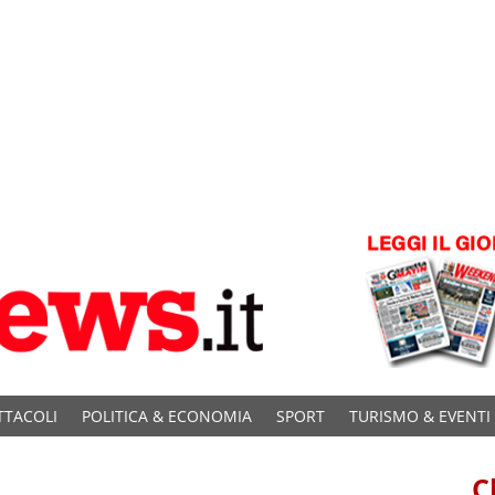
TTACOLI
POLITICA & ECONOMIA
SPORT
TURISMO & EVENTI
C