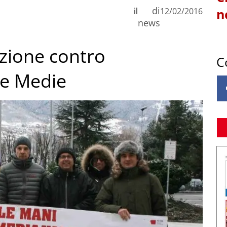
di
il
12/02/2016
n
news
azione contro
C
le Medie