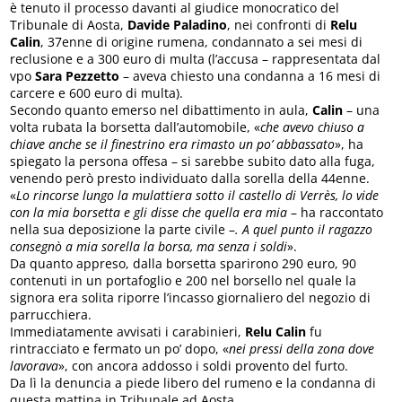
è tenuto il processo davanti al giudice monocratico del
Tribunale di Aosta,
Davide Paladino
, nei confronti di
Relu
Calin
, 37enne di origine rumena, condannato a sei mesi di
reclusione e a 300 euro di multa (l’accusa – rappresentata dal
vpo
Sara Pezzetto
– aveva chiesto una condanna a 16 mesi di
carcere e 600 euro di multa).
Secondo quanto emerso nel dibattimento in aula,
Calin
– una
volta rubata la borsetta dall’automobile, «
che avevo chiuso a
chiave anche se il finestrino era rimasto un po’ abbassato
», ha
spiegato la persona offesa – si sarebbe subito dato alla fuga,
venendo però presto individuato dalla sorella della 44enne.
«
Lo rincorse lungo la mulattiera sotto il castello di Verrès, lo vide
con la mia borsetta e gli disse che quella era mia
– ha raccontato
nella sua deposizione la parte civile –
. A quel punto il ragazzo
consegnò a mia sorella la borsa, ma senza i soldi
».
Da quanto appreso, dalla borsetta sparirono 290 euro, 90
contenuti in un portafoglio e 200 nel borsello nel quale la
signora era solita riporre l’incasso giornaliero del negozio di
parrucchiera.
Immediatamente avvisati i carabinieri,
Relu Calin
fu
rintracciato e fermato un po’ dopo, «
nei pressi della zona dove
lavorava
», con ancora addosso i soldi provento del furto.
Da lì la denuncia a piede libero del rumeno e la condanna di
questa mattina in Tribunale ad Aosta.