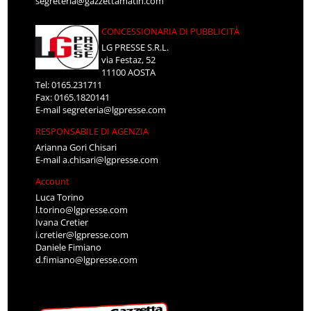
segreteria@gazzettamatin.com
CONCESSIONARIA DI PUBBLICITÀ
LG PRESSE S.R.L.
via Festaz, 52
11100 AOSTA
Tel: 0165.231711
Fax: 0165.1820141
E-mail
segreteria@lgpresse.com
RESPONSABILE DI AGENZIA
Arianna Gori Chisari
E-mail
a.chisari@lgpresse.com
Account
Luca Torino
l.torino@lgpresse.com
Ivana Cretier
i.cretier@lgpresse.com
Daniele Fimiano
d.fimiano@lgpresse.com