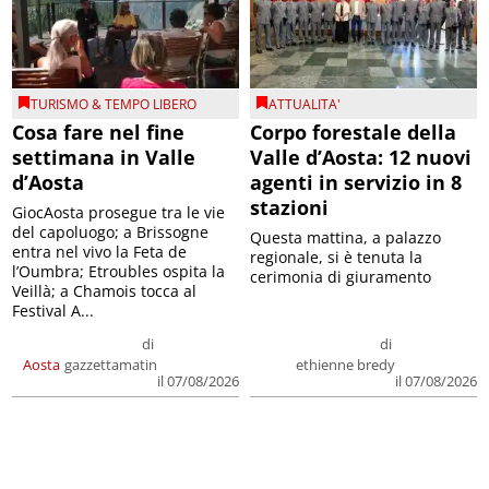
TURISMO & TEMPO LIBERO
ATTUALITA'
Cosa fare nel fine
Corpo forestale della
settimana in Valle
Valle d’Aosta: 12 nuovi
d’Aosta
agenti in servizio in 8
stazioni
GiocAosta prosegue tra le vie
del capoluogo; a Brissogne
Questa mattina, a palazzo
entra nel vivo la Feta de
regionale, si è tenuta la
l’Oumbra; Etroubles ospita la
cerimonia di giuramento
Veillà; a Chamois tocca al
Festival A...
di
di
Aosta
gazzettamatin
ethienne bredy
il 07/08/2026
il 07/08/2026