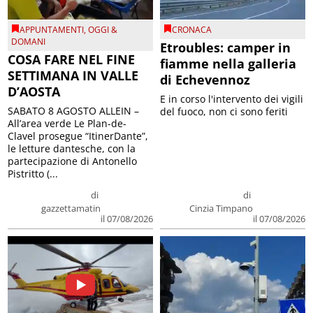
APPUNTAMENTI
,
OGGI &
CRONACA
DOMANI
Etroubles: camper in
COSA FARE NEL FINE
fiamme nella galleria
SETTIMANA IN VALLE
di Echevennoz
D’AOSTA
E in corso l'intervento dei vigili
SABATO 8 AGOSTO ALLEIN –
del fuoco, non ci sono feriti
All’area verde Le Plan-de-
Clavel prosegue “ItinerDante”,
le letture dantesche, con la
partecipazione di Antonello
Pistritto (...
di
di
gazzettamatin
Cinzia Timpano
il 07/08/2026
il 07/08/2026