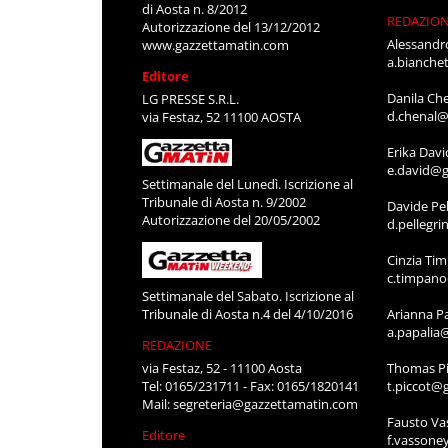
di Aosta n. 8/2012
REDAZIO
Autorizzazione del 13/12/2012
Alessandr
www.gazzettamatin.com
a.bianche
Editore
Danila Ch
LG PRESSE S.R.L.
d.chenal@
via Festaz, 52 11100 AOSTA
Erika Davi
e.david@g
Settimanale del Lunedì. Iscrizione al
Tribunale di Aosta n. 9/2002
Davide Pel
Autorizzazione del 20/05/2002
d.pellegr
Cinzia Ti
c.timpan
Settimanale del Sabato. Iscrizione al
Tribunale di Aosta n.4 del 4/10/2016
Arianna P
a.papalia
REDAZIONE
via Festaz, 52 - 11100 Aosta
Thomas Pi
Tel: 0165/231711 - Fax: 0165/1820141
t.piccot@
Mail:
segreteria@gazzettamatin.com
Fausto Va
Editore
f.vassone