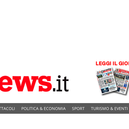
TTACOLI
POLITICA & ECONOMIA
SPORT
TURISMO & EVENTI
C