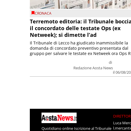
CRONACA
Terremoto editoria: il Tribunale bocci
il concordato delle testate Ops (ex
Netweek); si dimette l’ad
Il Tribunale di Lecco ha giudicato inammissibile la
domanda di concordato preventivo presentata dal
gruppo per salvare le testate ex Netweek ora Ops R.
di
Redazione Aosta News
il 06/08/2
DIRETTOR
Luca Merc
l.mercant
Quotidiano online Iscrizione al Tribunale