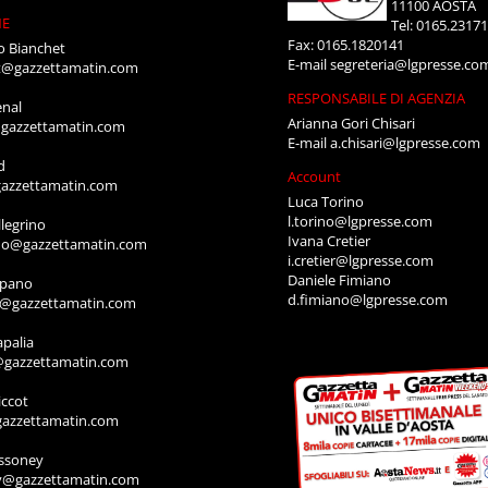
11100 AOSTA
NE
Tel: 0165.2317
Fax: 0165.1820141
o Bianchet
E-mail
segreteria@lgpresse.co
t@gazzettamatin.com
RESPONSABILE DI AGENZIA
enal
Arianna Gori Chisari
gazzettamatin.com
E-mail
a.chisari@lgpresse.com
d
Account
azzettamatin.com
Luca Torino
l.torino@lgpresse.com
legrino
Ivana Cretier
ino@gazzettamatin.com
i.cretier@lgpresse.com
Daniele Fimiano
mpano
d.fimiano@lgpresse.com
o@gazzettamatin.com
apalia
@gazzettamatin.com
ccot
gazzettamatin.com
ssoney
y@gazzettamatin.com