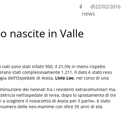
di
il
22/02/2016
n
news
o nascite in Valle
C
i nati sono stati infatti 950, il 21,5% in meno rispetto
erano stati complessivamente 1.211. Il dato è stato reso
logia dell’Ospedale di Aosta,
Livio Leo
, nel corso di una
diminuzione dei neonati tra i residenti extracomunitari ma,
tetricia nell’ospedale di Ivrea, dopo lo spostamento di tre
a scegliere il nosocomio di Aosta per il parto», è stato
il numero delle neo-mamme con oltre 35 anni di età.