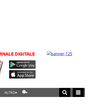
ALTRO
licca per leggere tutte le