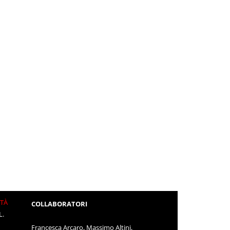
ITÀ
COLLABORATORI
L.
Francesca Arcaro, Massimo Altini,