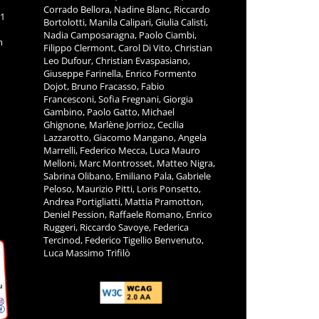
Corrado Bellora, Nadine Blanc, Riccardo
11
Bortolotti, Manila Calipari, Giulia Calisti,
Nadia Camposaragna, Paolo Ciambi,
m
Filippo Clermont, Carol Di Vito, Christian
Leo Dufour, Christian Evaspasiano,
Giuseppe Farinella, Enrico Formento
Dojot, Bruno Fracasso, Fabio
Francesconi, Sofia Fregnani, Giorgia
Gambino, Paolo Gatto, Michael
Ghignone, Marlène Jorrioz, Cecilia
Lazzarotto, Giacomo Mangano, Angela
Marrelli, Federico Mecca, Luca Mauro
Melloni, Marc Montrosset, Matteo Nigra,
Sabrina Olibano, Emiliano Pala, Gabriele
Peloso, Maurizio Pitti, Loris Ponsetto,
Andrea Portigliatti, Mattia Pramotton,
Deniel Pession, Raffaele Romano, Enrico
Ruggeri, Riccardo Savoye, Federica
Tercinod, Federico Tigellio Benvenuto,
Luca Massimo Trifilò