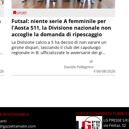
SPORT
a
Futsal: niente serie A femminile per
l’Aosta 511, la Divisione nazionale non
accoglie la domanda di ripescaggio
La Divisione calcio a 5 ha deciso di non varare un
girone dispari, lasciando il club del capoluogo
..
regionale in B; ufficializzate le avversarie dei gi...
di
Davide Pellegrino
026
il 06/08/2026
CONCESSIONARIA DI PUBBLIC
E RESPONSABILE
LG PRESSE S.R.
anti
via Festaz, 52
i@gazzettamatin.com