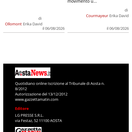
movimento u...
di
Courmayeur
Erika David
di
Ollomont
Erika David
il 06/08/2026
il 06/08/2026
Quotidiano online Iscrizione al Tribunale di Aosta n.
8/2012
Autorizzazione del 13/12/2012
www.gazzettamatin.com
Editore
LG PRESSE S.R.L.
via Festaz, 52 11100 AOSTA