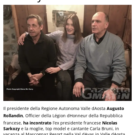
Il presidente della Regione Autonoma Valle dAosta
Augusto
Rollandin
, Officier della Légion dHonneur della Repubblica
francese,
ha incontrato
l’ex presidente francese
Nicolas
Sarkozy
e la moglie, top model e cantante Carla Bruni, in
vacanza al Mascognaz Resort nella Val dAyas in Valle dAosta.