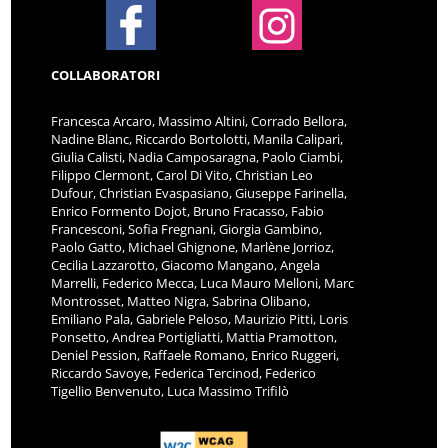
COLLABORATORI
Francesca Arcaro, Massimo Altini, Corrado Bellora,
Nadine Blanc, Riccardo Bortolotti, Manila Calipari,
Giulia Calisti, Nadia Camposaragna, Paolo Ciambi,
Filippo Clermont, Carol Di Vito, Christian Leo
Dufour, Christian Evaspasiano, Giuseppe Farinella,
Enrico Formento Dojot, Bruno Fracasso, Fabio
Francesconi, Sofia Fregnani, Giorgia Gambino,
Paolo Gatto, Michael Ghignone, Marlène Jorrioz,
Cecilia Lazzarotto, Giacomo Mangano, Angela
Marrelli, Federico Mecca, Luca Mauro Melloni, Marc
Montrosset, Matteo Nigra, Sabrina Olibano,
Emiliano Pala, Gabriele Peloso, Maurizio Pitti, Loris
Ponsetto, Andrea Portigliatti, Mattia Pramotton,
Deniel Pession, Raffaele Romano, Enrico Ruggeri,
Riccardo Savoye, Federica Tercinod, Federico
Tigellio Benvenuto, Luca Massimo Trifilò