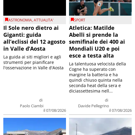
ASTRONOMIA
,
ATTUALITA'
SPORT
Il Sole nero dietro ai
Atletica: Matilde
Giganti: guida
Abelli si prende la
all’eclissi del 12 agosto
semifinale dei 400 ai
in Valle d’Aosta
Mondiali U20 e poi
esce a testa alta
La guida ai siti migliori e agli
strumenti per pianificare
La talentuosa velocista della
l'osservazione in Valle d'Aosta
Cogne ha superato con
margine la batteria e ha
quindi chiuso quinta nella
seconda heat della sera e
diciassettesima nell...
di
di
Paolo Ciambi
Davide Pellegrino
il 07/08/2026
il 07/08/2026