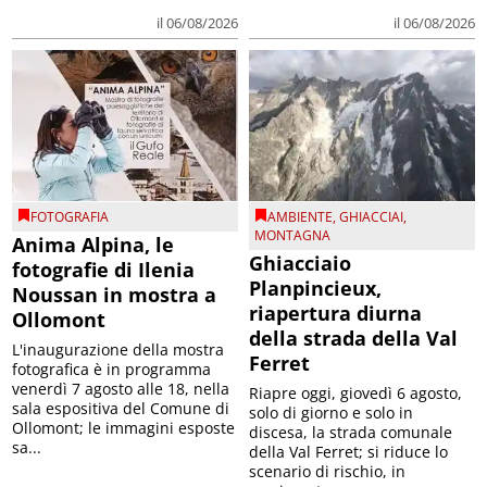
il 06/08/2026
il 06/08/2026
FOTOGRAFIA
AMBIENTE
,
GHIACCIAI
,
MONTAGNA
Anima Alpina, le
Ghiacciaio
fotografie di Ilenia
Planpincieux,
Noussan in mostra a
riapertura diurna
Ollomont
della strada della Val
L'inaugurazione della mostra
Ferret
fotografica è in programma
venerdì 7 agosto alle 18, nella
Riapre oggi, giovedì 6 agosto,
sala espositiva del Comune di
solo di giorno e solo in
Ollomont; le immagini esposte
discesa, la strada comunale
sa...
della Val Ferret; si riduce lo
scenario di rischio, in