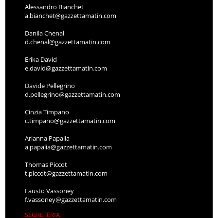
Alessandro Bianchet
a.bianchet@gazzettamatin.com
Danila Chenal
d.chenal@gazzettamatin.com
Erika David
e.david@gazzettamatin.com
Davide Pellegrino
d.pellegrino@gazzettamatin.com
Cinzia Timpano
c.timpano@gazzettamatin.com
Arianna Papalia
a.papalia@gazzettamatin.com
Thomas Piccot
t.piccot@gazzettamatin.com
Fausto Vassoney
f.vassoney@gazzettamatin.com
SEGRETERIA