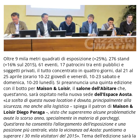
Oltre 9 mila metri quadrati di esposizione (+25%), 276 stand
(+16% sul 2015), 61 eventi, 17 patrocini tra enti pubblici e
soggetti privati, il tutto concentrato in quattro giorni, dal 21 al
25 aprile (orario 10-22 giovedì e venerdì, 10-23 sabato e
domenica, 10-20 lunedì). Si preannuncia una quinta edizione
con il botto per
Maison & Loisir
, il
salone dell’Abitare
che,
quest’anno, sarà ospitato nella nuova sede
dell’Espace Aosta
.
«
La scelta di questa nuova location è dovuta, principalmente alla
sicurezza, ma anche alla logistica
– spiega il patron di
Maison &
Loisir Diego Peraga
–
, visto che supereremo alcune problematiche
avute lo scorso anno, specialmente in materia di parcheggi.
Quest’area ha consentito l’allargamento dell’esposizione e una
posizione più centrale, vista la vicinanza ad Aosta: puntiamo a
superare i 30 mila visitatori del 2015
». Tema dell’edizione sarà la