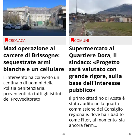
CRONACA
COMUNI
Maxi operazione al
Supermercato al
carcere di Brissogne:
Quartiere Dora, il
sequestrate armi
sindaco: «Progetto
bianche e un cellulare
sarà valutato con
grande rigore, sulla
L'intervento ha coinvolto un
base dell’interesse
centinaio di uomini della
Polizia penitenziaria,
pubblico»
provenienti da tutti gli istituti
Il primo cittadino di Aosta è
del Provveditorato
stato audito nella quarta
commissione del Consiglio
regionale, dove ha ribadito
come l'iter, al momento, sia
ancora ferm...
di
di