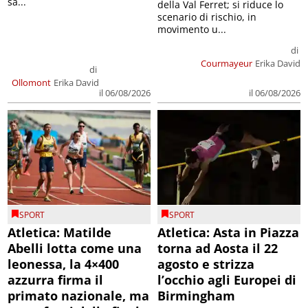
sa...
della Val Ferret; si riduce lo
scenario di rischio, in
movimento u...
di
Courmayeur
Erika David
di
Ollomont
Erika David
il 06/08/2026
il 06/08/2026
SPORT
SPORT
Atletica: Matilde
Atletica: Asta in Piazza
Abelli lotta come una
torna ad Aosta il 22
leonessa, la 4×400
agosto e strizza
azzurra firma il
l’occhio agli Europei di
primato nazionale, ma
Birmingham