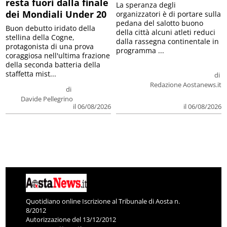
resta fuori dalla finale
La speranza degli
dei Mondiali Under 20
organizzatori è di portare sulla
pedana del salotto buono
Buon debutto iridato della
della città alcuni atleti reduci
stellina della Cogne,
dalla rassegna continentale in
protagonista di una prova
programma ...
coraggiosa nell'ultima frazione
della seconda batteria della
staffetta mist...
di
Redazione Aostanews.it
di
Davide Pellegrino
il 06/08/2026
il 06/08/2026
Quotidiano online Iscrizione al Tribunale di Aosta n.
8/2012
Autorizzazione del 13/12/2012