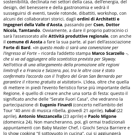
sostenibilità, declinata nei settori della casa, dell’energia, del
design, del benessere e della gastronomia e vedrà il
susseguirsi di eventi, tavole rotonde, dibattiti, workshop, con
alcuni dei collaboratori storici, dagli
ordini di Architetti e
Ingegneri della Valle d’Aosta
, passando per
Csen, Dottor
Nicola, Tamtando
. Ovviamente, a dare il proprio patrocinio ci
sarà l’assessorato alle
Attività produttive regionale
, con anche
il
comune di Aosta
a fare la sua parte, al pari dell’associazione
Forte di Bard
. «
In questo modo ci sarà una convenzione per
l’ingresso al Forte
– ricorda l’addetto stampa
Marco Scarzello
–
,
che si va ad aggiungere alla scontistica prevista per Skyway.
Nell’ottica di una allargamento della promozione alle regioni
limitrofi e a Francia e Svizzera, poi, tra le altre cose è stato
confermato l’accordo con il Traforo del Gran San Bernardo per
garantire il ritorno gratuito ai visitatori
». L’idea, oltre che quella
di mettere in piedi l’evento fieristico forse più importante della
Regione, è quello di creare anche una sorta di festa: questo il
significato anche delle “Serate Fuori Casa”, che vedranno la
partecipazione di
Eugenio Finardi
(concerto nell’ambito del
Tour “40 anni di musica ribella, giovedì 21 aprile),
Iubal
(22
aprile),
Antonio Mezzancella
(23 aprile) e
Paolo Migone
(domenica 24). Non mancheranno, poi, gli ormai tradizionali
appuntamenti con Baby Master Chef, i Giochi Senza Barriere e
lo show cooking “Il sottovuoto in cucina”, cui si aggiungerà