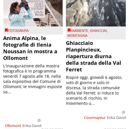
FOTOGRAFIA
AMBIENTE
,
GHIACCIAI
,
MONTAGNA
Anima Alpina, le
Ghiacciaio
fotografie di Ilenia
Planpincieux,
Noussan in mostra a
riapertura diurna
Ollomont
della strada della Val
L'inaugurazione della mostra
Ferret
fotografica è in programma
venerdì 7 agosto alle 18, nella
Riapre oggi, giovedì 6 agosto,
sala espositiva del Comune di
solo di giorno e solo in
Ollomont; le immagini esposte
discesa, la strada comunale
sa...
della Val Ferret; si riduce lo
scenario di rischio, in
movimento u...
di
Courmayeur
Erika David
di
Ollomont
Erika David