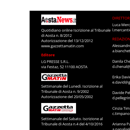
DIRETTOR
Luca Merc
l.mercant
Quotidiano online Iscrizione al Tribunale
di Aosta n. 8/2012
REDAZIO
Autorizzazione del 13/12/2012
Alessandr
www.gazzettamatin.com
a.bianche
Editore
Danila Ch
LG PRESSE S.R.L.
d.chenal@
via Festaz, 52 11100 AOSTA
Erika Davi
e.david@g
Settimanale del Lunedì. Iscrizione al
Tribunale di Aosta n. 9/2002
Davide Pel
Autorizzazione del 20/05/2002
d.pellegr
Cinzia Ti
c.timpan
Settimanale del Sabato. Iscrizione al
Tribunale di Aosta n.4 del 4/10/2016
Arianna P
a.papalia