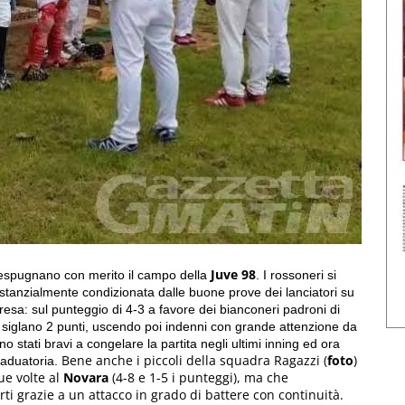
Juve 98
 espugnano con merito il campo della
. I rossoneri si
tanzialmente condizionata dalle buone prove dei lanciatori su
ripresa: sul punteggio di 4-3 a favore dei bianconeri padroni di
 siglano 2 punti, uscendo poi indenni con grande attenzione da
no stati bravi a congelare la partita negli ultimi inning ed ora
Bene anche i piccoli della squadra Ragazzi (
foto
)
raduatoria.
ue volte al
Novara
(4-8 e 1-5 i punteggi), ma che
ti grazie a un attacco in grado di battere con continuità.