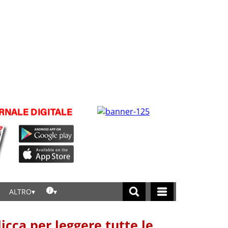
ALTRO
licca per leggere tutte le