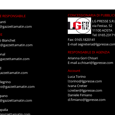
CONCESSIONARIA DI PUBBLIC
E RESPONSABILE
LG PRESSE S.R.
anti
via Festaz, 52
i@gazzettamatin.com
11100 AOSTA
NE
Tel: 0165.2317
Fax: 0165.1820141
o Bianchet
E-mail
segreteria@lgpresse.co
t@gazzettamatin.com
RESPONSABILE DI AGENZIA
enal
Arianna Gori Chisari
gazzettamatin.com
E-mail
a.chisari@lgpresse.com
d
Account
azzettamatin.com
Luca Torino
l.torino@lgpresse.com
legrino
Ivana Cretier
ino@gazzettamatin.com
i.cretier@lgpresse.com
Daniele Fimiano
mpano
d.fimiano@lgpresse.com
o@gazzettamatin.com
apalia
@gazzettamatin.com