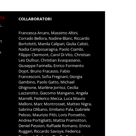
ITÀ
COLLABORATORI
L.
Francesca Arcaro, Massimo Altini,
Corrado Bellora, Nadine Blanc, Riccardo
11
Bortolotti, Manila Calipari, Giulia Calisti,
Nadia Camposaragna, Paolo Ciambi,
m
Filippo Clermont, Carol Di Vito, Christian
Leo Dufour, Christian Evaspasiano,
Giuseppe Farinella, Enrico Formento
Dojot, Bruno Fracasso, Fabio
Francesconi, Sofia Fregnani, Giorgia
Gambino, Paolo Gatto, Michael
Ghignone, Marlène Jorrioz, Cecilia
Lazzarotto, Giacomo Mangano, Angela
Marrelli, Federico Mecca, Luca Mauro
Melloni, Marc Montrosset, Matteo Nigra,
Sabrina Olibano, Emiliano Pala, Gabriele
Peloso, Maurizio Pitti, Loris Ponsetto,
Andrea Portigliatti, Mattia Pramotton,
Deniel Pession, Raffaele Romano, Enrico
Ruggeri, Riccardo Savoye, Federica