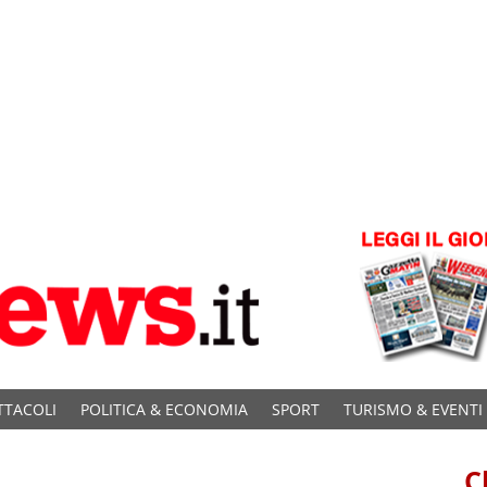
TTACOLI
POLITICA & ECONOMIA
SPORT
TURISMO & EVENTI
C