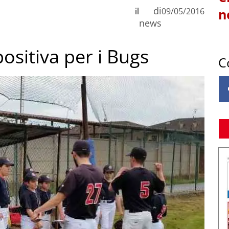
di
il
09/05/2016
n
news
ositiva per i Bugs
C