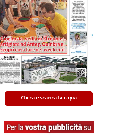
Clicca e scarica la copia