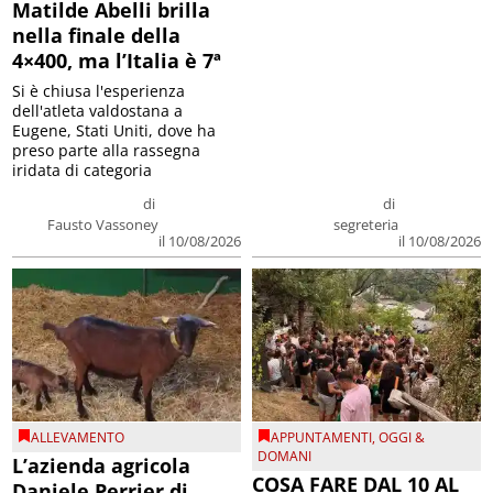
Matilde Abelli brilla
nella finale della
4×400, ma l’Italia è 7ª
Si è chiusa l'esperienza
dell'atleta valdostana a
Eugene, Stati Uniti, dove ha
preso parte alla rassegna
iridata di categoria
di
di
Fausto Vassoney
segreteria
il 10/08/2026
il 10/08/2026
ALLEVAMENTO
APPUNTAMENTI
,
OGGI &
DOMANI
L’azienda agricola
COSA FARE DAL 10 AL
Daniele Perrier di