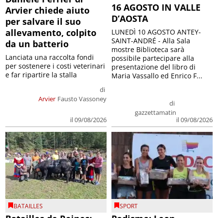
16 AGOSTO IN VALLE
Arvier chiede aiuto
D’AOSTA
per salvare il suo
allevamento, colpito
LUNEDÌ 10 AGOSTO ANTEY-
SAINT-ANDRÉ - Alla Sala
da un batterio
mostre Biblioteca sarà
Lanciata una raccolta fondi
possibile partecipare alla
per sostenere i costi veterinari
presentazione del libro di
e far ripartire la stalla
Maria Vassallo ed Enrico F...
di
Arvier
Fausto Vassoney
di
gazzettamatin
il 09/08/2026
il 09/08/2026
BATAILLES
SPORT