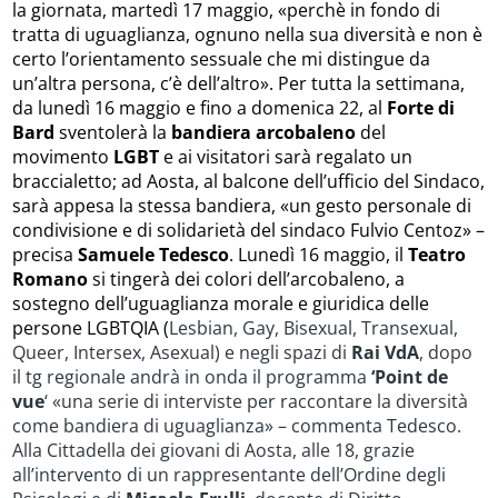
la giornata, martedì 17 maggio,
«perchè in fondo di
tratta di uguaglianza, ognuno nella sua diversità e non è
certo l’orientamento sessuale che mi distingue da
un’altra persona, c’è dell’altro».
Per tutta la settimana,
da lunedì 16 maggio e fino a domenica 22, al
Forte di
Bard
sventolerà la
bandiera arcobaleno
del
movimento
LGBT
e ai visitatori sarà regalato un
braccialetto; ad Aosta, al balcone dell’ufficio del Sindaco,
sarà appesa la stessa bandiera, «un gesto personale di
condivisione e di solidarietà del sindaco Fulvio Centoz» –
precisa
Samuele Tedesco
. Lunedì 16 maggio, il
Teatro
Romano
si tingerà dei colori dell’arcobaleno, a
sostegno dell’uguaglianza morale e giuridica delle
persone LGBTQIA (
Lesbian, Gay, Bisexual, Transexual,
Queer, Intersex, Asexual) e negli spazi di
Rai VdA
, dopo
il tg regionale andrà in onda il programma
‘Point de
vue
‘ «una serie di interviste per raccontare la diversità
come bandiera di uguaglianza» – commenta Tedesco.
Alla Cittadella dei giovani di Aosta, alle 18, grazie
all’intervento di un rappresentante dell’Ordine degli