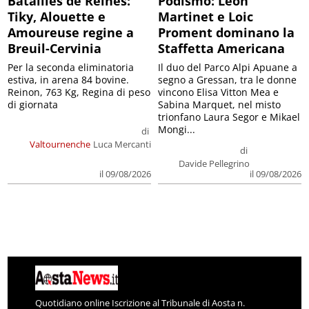
Batailles de Reines:
Podismo: Leon
Tiky, Alouette e
Martinet e Loic
Amoureuse regine a
Proment dominano la
Breuil-Cervinia
Staffetta Americana
Per la seconda eliminatoria
Il duo del Parco Alpi Apuane a
estiva, in arena 84 bovine.
segno a Gressan, tra le donne
Reinon, 763 Kg, Regina di peso
vincono Elisa Vitton Mea e
di giornata
Sabina Marquet, nel misto
trionfano Laura Segor e Mikael
Mongi...
di
Valtournenche
Luca Mercanti
di
Davide Pellegrino
il 09/08/2026
il 09/08/2026
Quotidiano online Iscrizione al Tribunale di Aosta n.