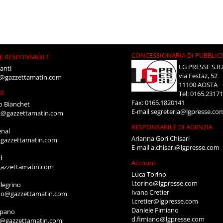
CONCESSIONARIA DI PUBBLIC
E RESPONSABILE
LG PRESSE S.R.
anti
via Festaz, 52
i@gazzettamatin.com
11100 AOSTA
NE
Tel: 0165.2317
Fax: 0165.1820141
o Bianchet
E-mail
segreteria@lgpresse.co
t@gazzettamatin.com
RESPONSABILE DI AGENZIA
enal
Arianna Gori Chisari
gazzettamatin.com
E-mail
a.chisari@lgpresse.com
d
Account
azzettamatin.com
Luca Torino
l.torino@lgpresse.com
legrino
Ivana Cretier
ino@gazzettamatin.com
i.cretier@lgpresse.com
Daniele Fimiano
mpano
d.fimiano@lgpresse.com
o@gazzettamatin.com