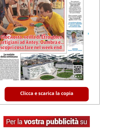
Clicca e scarica la copia