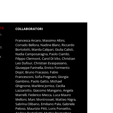
ITÀ
COLLABORATORI
L.
Francesca Arcaro, Massimo Altini,
Corrado Bellora, Nadine Blanc, Riccardo
11
Bortolotti, Manila Calipari, Giulia Calisti,
Nadia Camposaragna, Paolo Ciambi,
m
Filippo Clermont, Carol Di Vito, Christian
Leo Dufour, Christian Evaspasiano,
Giuseppe Farinella, Enrico Formento
Dojot, Bruno Fracasso, Fabio
Francesconi, Sofia Fregnani, Giorgia
Gambino, Paolo Gatto, Michael
Ghignone, Marlène Jorrioz, Cecilia
Lazzarotto, Giacomo Mangano, Angela
Marrelli, Federico Mecca, Luca Mauro
Melloni, Marc Montrosset, Matteo Nigra,
Sabrina Olibano, Emiliano Pala, Gabriele
Peloso, Maurizio Pitti, Loris Ponsetto,