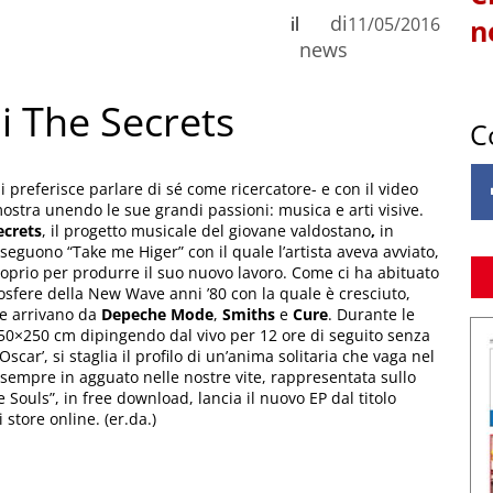
di
il
11/05/2016
n
news
i The Secrets
C
i preferisce parlare di sé come ricercatore- e con il video
ostra unendo le sue grandi passioni: musica e arti visive.
ecrets
, il progetto musicale del giovane valdostano
,
in
eguono “Take me Higer” con il quale l’artista aveva avviato,
prio per produrre il suo nuovo lavoro. Come ci ha abituato
mosfere della New Wave anni ’80 con la quale è cresciuto,
he arrivano da
Depeche
Mode
,
Smiths
e
Cure
. Durante le
 250×250 cm dipingendo dal vivo per 12 ore di seguito senza
scar’, si staglia il profilo di un’anima solitaria che vaga nel
 sempre in agguato nelle nostre vite, rappresentata sullo
e Souls”, in free download, lancia il nuovo EP dal titolo
store online. (er.da.)