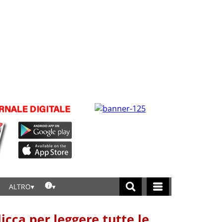
ALTRO
licca per leggere tutte le