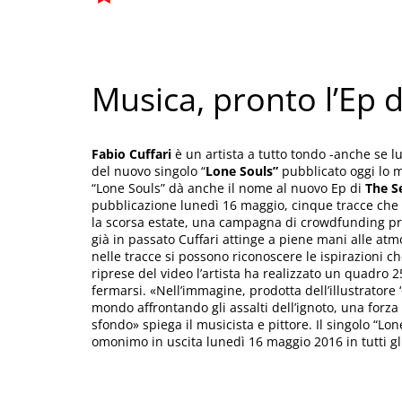
Musica, pronto l’Ep d
Fabio Cuffari
è un artista a tutto tondo -anche se lu
del nuovo singolo “
Lone
Souls”
pubblicato oggi lo m
“Lone Souls” dà anche il nome al nuovo Ep di
The S
pubblicazione lunedì 16 maggio, cinque tracce che s
la scorsa estate, una campagna di crowdfunding pro
già in passato Cuffari attinge a piene mani alle at
nelle tracce si possono riconoscere le ispirazioni c
riprese del video l’artista ha realizzato un quadro
fermarsi. «Nell’immagine, prodotta dell’illustratore ‘O
mondo affrontando gli assalti dell’ignoto, una forza
sfondo» spiega il musicista e pittore. Il singolo “Lon
omonimo in uscita lunedì 16 maggio 2016 in tutti gli 