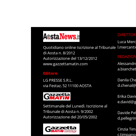
DIRETTOR
Luca Merc
l.mercant
Quotidiano online Iscrizione al Tribunale
di Aosta n. 8/2012
REDAZIO
Autorizzazione del 13/12/2012
Alessandr
www.gazzettamatin.com
a.bianche
Editore
Danila Ch
LG PRESSE S.R.L.
d.chenal@
via Festaz, 52 11100 AOSTA
Erika Davi
e.david@g
Settimanale del Lunedì. Iscrizione al
Tribunale di Aosta n. 9/2002
Davide Pel
Autorizzazione del 20/05/2002
d.pellegr
Cinzia Ti
c.timpan