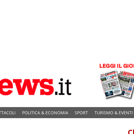
TTACOLI
POLITICA & ECONOMIA
SPORT
TURISMO & EVENTI
C