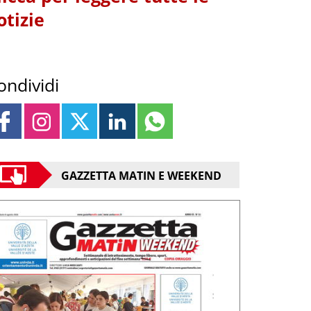
otizie
ondividi
GAZZETTA MATIN E WEEKEND