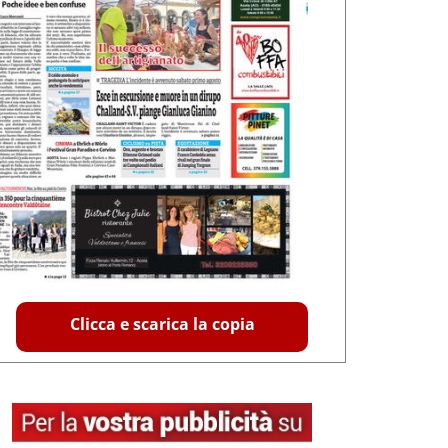
Clicca e scarica la copia