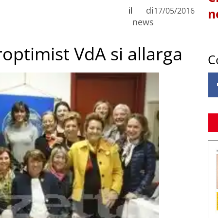
di
il
17/05/2016
n
news
optimist VdA si allarga
C