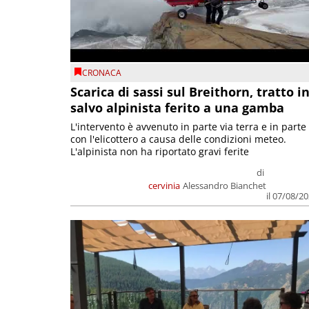
CRONACA
Scarica di sassi sul Breithorn, tratto i
salvo alpinista ferito a una gamba
L'intervento è avvenuto in parte via terra e in parte
con l'elicottero a causa delle condizioni meteo.
L'alpinista non ha riportato gravi ferite
di
cervinia
Alessandro Bianchet
il 07/08/2