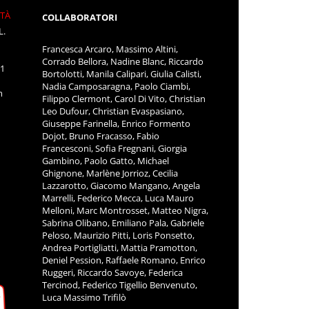
ITÀ
COLLABORATORI
L.
Francesca Arcaro, Massimo Altini,
Corrado Bellora, Nadine Blanc, Riccardo
11
Bortolotti, Manila Calipari, Giulia Calisti,
Nadia Camposaragna, Paolo Ciambi,
m
Filippo Clermont, Carol Di Vito, Christian
Leo Dufour, Christian Evaspasiano,
Giuseppe Farinella, Enrico Formento
Dojot, Bruno Fracasso, Fabio
Francesconi, Sofia Fregnani, Giorgia
Gambino, Paolo Gatto, Michael
Ghignone, Marlène Jorrioz, Cecilia
Lazzarotto, Giacomo Mangano, Angela
Marrelli, Federico Mecca, Luca Mauro
Melloni, Marc Montrosset, Matteo Nigra,
Sabrina Olibano, Emiliano Pala, Gabriele
Peloso, Maurizio Pitti, Loris Ponsetto,
Andrea Portigliatti, Mattia Pramotton,
Deniel Pession, Raffaele Romano, Enrico
Ruggeri, Riccardo Savoye, Federica
Tercinod, Federico Tigellio Benvenuto,
Luca Massimo Trifilò