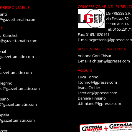
CONCESSIONARIA DI PUBBLIC
E RESPONSABILE
LG PRESSE S.R.
anti
via Festaz, 52
i@gazzettamatin.com
11100 AOSTA
NE
Tel: 0165.2317
Fax: 0165.1820141
o Bianchet
E-mail
segreteria@lgpresse.co
t@gazzettamatin.com
RESPONSABILE DI AGENZIA
enal
Arianna Gori Chisari
gazzettamatin.com
E-mail
a.chisari@lgpresse.com
d
Account
azzettamatin.com
Luca Torino
l.torino@lgpresse.com
legrino
Ivana Cretier
ino@gazzettamatin.com
i.cretier@lgpresse.com
Daniele Fimiano
mpano
d.fimiano@lgpresse.com
o@gazzettamatin.com
apalia
@gazzettamatin.com
ccot