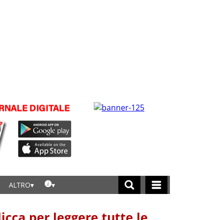
ALTRO
licca per leggere tutte le