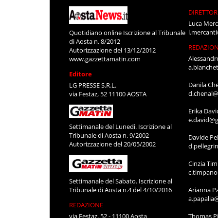
DIRETTOR
Luca Merc
l.mercant
Quotidiano online Iscrizione al Tribunale
di Aosta n. 8/2012
REDAZIO
Autorizzazione del 13/12/2012
Alessandr
www.gazzettamatin.com
a.bianche
Editore
Danila Ch
LG PRESSE S.R.L.
d.chenal@
via Festaz, 52 11100 AOSTA
Erika Davi
e.david@g
Settimanale del Lunedì. Iscrizione al
Tribunale di Aosta n. 9/2002
Davide Pel
Autorizzazione del 20/05/2002
d.pellegr
Cinzia Ti
c.timpan
Settimanale del Sabato. Iscrizione al
Tribunale di Aosta n.4 del 4/10/2016
Arianna P
a.papalia
REDAZIONE
via Festaz, 52 - 11100 Aosta
Thomas Pi