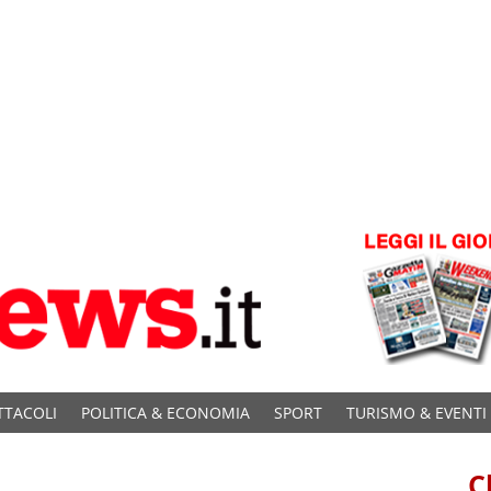
TTACOLI
POLITICA & ECONOMIA
SPORT
TURISMO & EVENTI
C