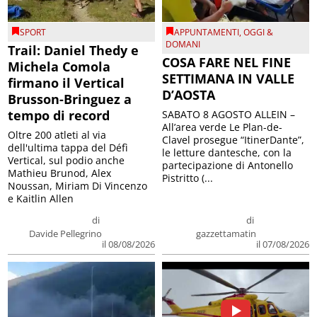
SPORT
APPUNTAMENTI
,
OGGI &
DOMANI
Trail: Daniel Thedy e
COSA FARE NEL FINE
Michela Comola
SETTIMANA IN VALLE
firmano il Vertical
D’AOSTA
Brusson-Bringuez a
tempo di record
SABATO 8 AGOSTO ALLEIN –
All’area verde Le Plan-de-
Oltre 200 atleti al via
Clavel prosegue “ItinerDante”,
dell'ultima tappa del Défì
le letture dantesche, con la
Vertical, sul podio anche
partecipazione di Antonello
Mathieu Brunod, Alex
Pistritto (...
Noussan, Miriam Di Vincenzo
e Kaitlin Allen
di
di
Davide Pellegrino
gazzettamatin
il 08/08/2026
il 07/08/2026