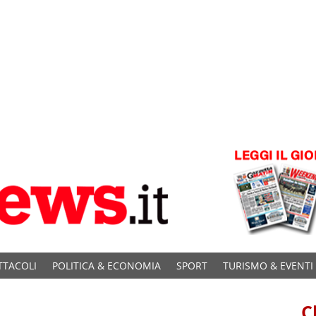
TTACOLI
POLITICA & ECONOMIA
SPORT
TURISMO & EVENTI
C