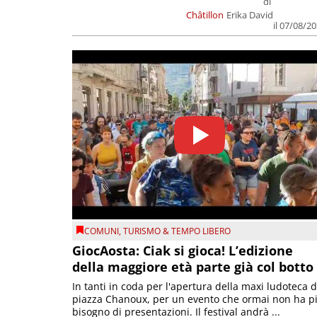
di
Châtillon
Erika David
il 07/08/2
COMUNI
,
TURISMO & TEMPO LIBERO
GiocAosta: Ciak si gioca! L’edizione
della maggiore età parte già col botto
In tanti in coda per l'apertura della maxi ludoteca d
piazza Chanoux, per un evento che ormai non ha p
bisogno di presentazioni. Il festival andrà ...