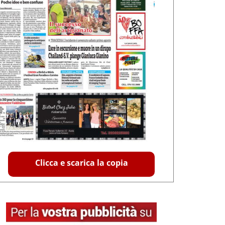
Clicca e scarica la copia