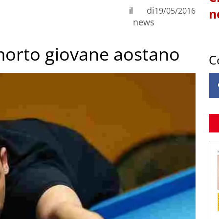
di
il
19/05/2016
n
news
 morto giovane aostano
C