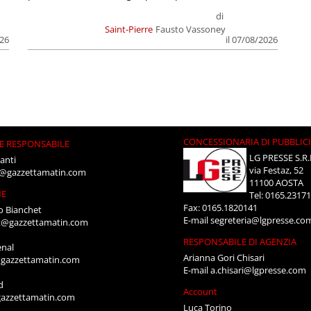
di
Saint-Pierre
Fausto Vassoney
026
il 07/08/2026
CONCESSIONARIA DI PUBBLIC
E RESPONSABILE
LG PRESSE S.R.
anti
via Festaz, 52
i@gazzettamatin.com
11100 AOSTA
NE
Tel: 0165.2317
Fax: 0165.1820141
o Bianchet
E-mail
segreteria@lgpresse.co
t@gazzettamatin.com
RESPONSABILE DI AGENZIA
enal
Arianna Gori Chisari
gazzettamatin.com
E-mail
a.chisari@lgpresse.com
d
Account
azzettamatin.com
Luca Torino