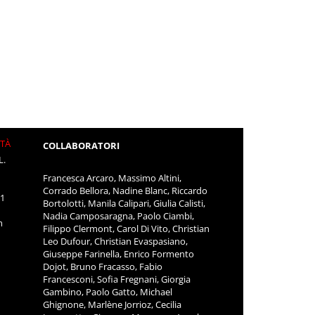
ITÀ
COLLABORATORI
L.
Francesca Arcaro, Massimo Altini,
Corrado Bellora, Nadine Blanc, Riccardo
11
Bortolotti, Manila Calipari, Giulia Calisti,
Nadia Camposaragna, Paolo Ciambi,
m
Filippo Clermont, Carol Di Vito, Christian
Leo Dufour, Christian Evaspasiano,
Giuseppe Farinella, Enrico Formento
Dojot, Bruno Fracasso, Fabio
Francesconi, Sofia Fregnani, Giorgia
Gambino, Paolo Gatto, Michael
Ghignone, Marlène Jorrioz, Cecilia