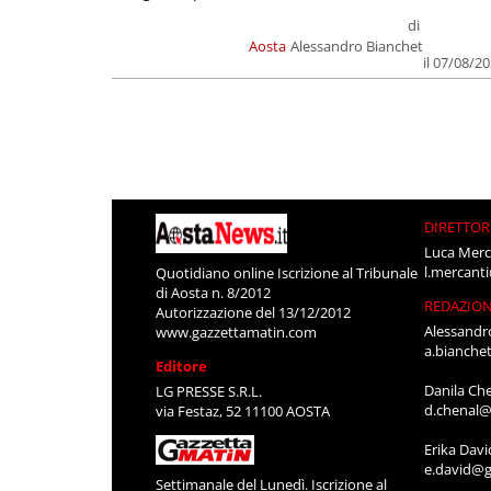
di
Aosta
Alessandro Bianchet
il 07/08/2
DIRETTOR
Luca Merc
l.mercant
Quotidiano online Iscrizione al Tribunale
di Aosta n. 8/2012
REDAZIO
Autorizzazione del 13/12/2012
Alessandr
www.gazzettamatin.com
a.bianche
Editore
Danila Ch
LG PRESSE S.R.L.
d.chenal@
via Festaz, 52 11100 AOSTA
Erika Davi
e.david@g
Settimanale del Lunedì. Iscrizione al