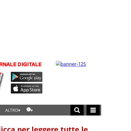
ALTRO
licca per leggere tutte le