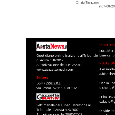
Cinzia Timpano
il 07/08/2
DIRETTOR
Luca Merc
l.mercant
Quotidiano online Iscrizione al Tribunale
di Aosta n. 8/2012
REDAZIO
Autorizzazione del 13/12/2012
Alessandr
www.gazzettamatin.com
a.bianche
Editore
Danila Ch
LG PRESSE S.R.L.
d.chenal@
via Festaz, 52 11100 AOSTA
Erika Davi
e.david@g
Settimanale del Lunedì. Iscrizione al
Tribunale di Aosta n. 9/2002
Davide Pel
Autorizzazione del 20/05/2002