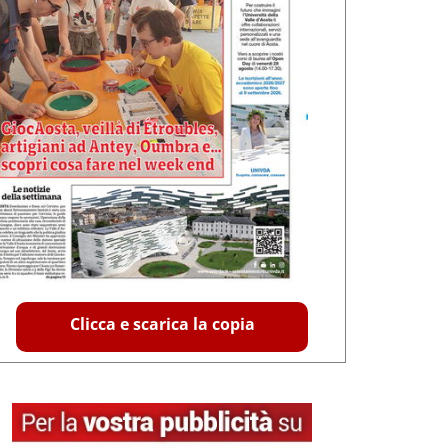
Clicca e scarica la copia