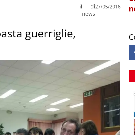
di
il
27/05/2016
n
news
asta guerriglie,
C