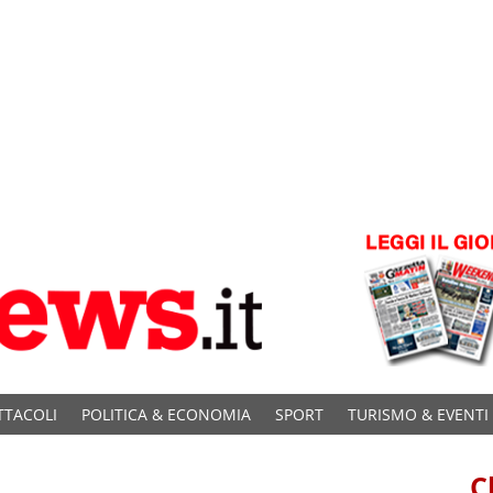
TTACOLI
POLITICA & ECONOMIA
SPORT
TURISMO & EVENTI
C