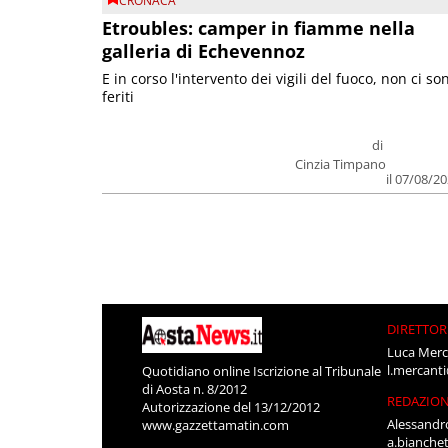
CRONACA
Etroubles: camper in fiamme nella
galleria di Echevennoz
E in corso l'intervento dei vigili del fuoco, non ci so
feriti
di
Cinzia Timpano
il 07/08/2
DIRETTOR
Luca Merc
l.mercant
Quotidiano online Iscrizione al Tribunale
di Aosta n. 8/2012
REDAZIO
Autorizzazione del 13/12/2012
Alessandr
www.gazzettamatin.com
a.bianche