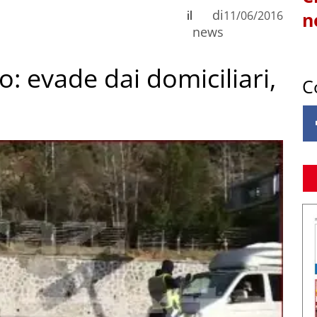
di
il
11/06/2016
n
news
: evade dai domiciliari,
C