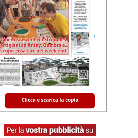
Clicca e scarica la copia