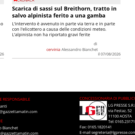
CRONACA
Scarica di sassi sul Breithorn, tratto in
salvo alpinista ferito a una gamba
no
L'intervento è avvenuto in parte via terra e in parte
con l'elicottero a causa delle condizioni meteo.
L'alpinista non ha riportato gravi ferite
di
cervinia
Alessandro Bianchet
026
il 07/08/2026
CONCESSIONARIA DI PUBBLIC
E RESPONSABILE
LG PRESSE S.R.
anti
via Festaz, 52
i@gazzettamatin.com
11100 AOSTA
NE
Tel: 0165.2317
Fax: 0165.1820141
o Bianchet
E-mail
segreteria@lgpresse.co
t@gazzettamatin.com