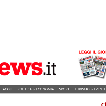
TTACOLI
POLITICA & ECONOMIA
SPORT
TURISMO & EVENTI
C