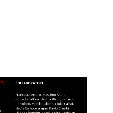
ITÀ
COLLABORATORI
L.
Francesca Arcaro, Massimo Altini,
Corrado Bellora, Nadine Blanc, Riccardo
11
Bortolotti, Manila Calipari, Giulia Calisti,
Nadia Camposaragna, Paolo Ciambi,
m
Filippo Clermont, Carol Di Vito, Christian