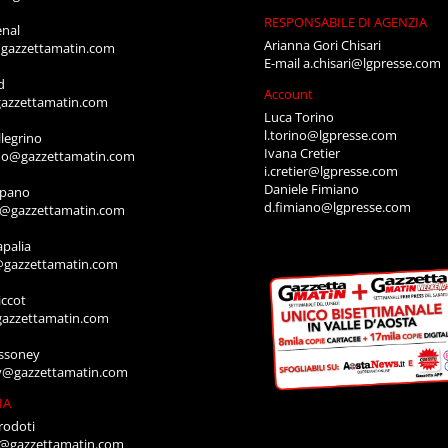
RESPONSABILE DI AGENZIA
enal
Arianna Gori Chisari
gazzettamatin.com
E-mail
a.chisari@lgpresse.com
d
Account
azzettamatin.com
Luca Torino
l.torino@lgpresse.com
legrino
Ivana Cretier
ino@gazzettamatin.com
i.cretier@lgpresse.com
Daniele Fimiano
mpano
d.fimiano@lgpresse.com
o@gazzettamatin.com
apalia
@gazzettamatin.com
ccot
gazzettamatin.com
ssoney
y@gazzettamatin.com
IA
rodoti
a@gazzettamatin.com