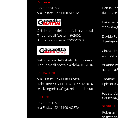
Editore
Danila Ch
LG PRESSE S.R.L.
d.chenal@
via Festaz, 52 11100 AOSTA
Erika Davi
e.david@g
Settimanale del Lunedì. Iscrizione al
Tribunale di Aosta n. 9/2002
Davide Pel
Autorizzazione del 20/05/2002
d.pellegr
Cinzia Ti
c.timpan
Settimanale del Sabato. Iscrizione al
Tribunale di Aosta n.4 del 4/10/2016
Arianna P
a.papalia
REDAZIONE
via Festaz, 52 - 11100 Aosta
Thomas Pi
Tel: 0165/231711 - Fax: 0165/1820141
t.piccot@
Mail:
segreteria@gazzettamatin.com
Fausto Va
Editore
f.vassone
LG PRESSE S.R.L.
SEGRETER
via Festaz, 52 11100 AOSTA
Roberta P
segreteri