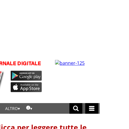
ALTRO
licca per leggere tutte le