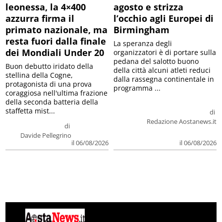
leonessa, la 4×400
agosto e strizza
azzurra firma il
l’occhio agli Europei di
primato nazionale, ma
Birmingham
resta fuori dalla finale
La speranza degli
dei Mondiali Under 20
organizzatori è di portare sulla
pedana del salotto buono
Buon debutto iridato della
della città alcuni atleti reduci
stellina della Cogne,
dalla rassegna continentale in
protagonista di una prova
programma ...
coraggiosa nell'ultima frazione
della seconda batteria della
staffetta mist...
di
Redazione Aostanews.it
di
Davide Pellegrino
il 06/08/2026
il 06/08/2026