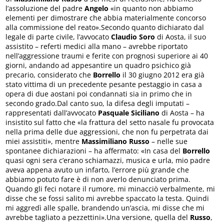
l’assoluzione del padre
Angelo
«in quanto non abbiamo
elementi per dimostrare che abbia materialmente concorso
alla commissione del reato».Secondo quanto dichiarato dal
legale di parte civile, l’avvocato
Claudio Soro
di Aosta, il suo
assistito – referti medici alla mano – avrebbe riportato
nell’aggressione traumi e ferite con prognosi superiore ai 40
giorni, andando ad appesantire un quadro psichico già
precario, considerato che
Borrello
il 30 giugno 2012 era già
stato vittima di un precedente pesante pestaggio in casa a
opera di due aostani poi condannati sia in primo che in
secondo grado.Dal canto suo, la difesa degli imputati –
rappresentati dall’avvocato
Pasquale Siciliano
di Aosta – ha
insistito sul fatto che «la frattura del setto nasale fu provocata
nella prima delle due aggressioni, che non fu perpetrata dai
miei assistiti», mentre
Massimiliano Russo
– nelle sue
spontanee dichiarazioni – ha affermato: «In casa del
Borrello
quasi ogni sera c’erano schiamazzi, musica e urla, mio padre
aveva appena avuto un infarto, l’errore più grande che
abbiamo potuto fare è di non averlo denunciato prima.
Quando gli feci notare il rumore, mi minacciò verbalmente, mi
disse che se fossi salito mi avrebbe spaccato la testa. Quindi
mi aggredì alle spalle, brandendo un’ascia, mi disse che mi
avrebbe tagliato a pezzettini».Una versione, quella del
Russo
,