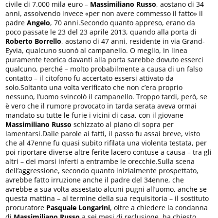
civile di 7.000 mila euro –
Massimiliano Russo
, aostano di 34
anni, assolvendo invece «per non avere commesso il fatto» il
padre
Angelo
, 70 anni.Secondo quanto appreso, erano da
poco passate le 23 del 23 aprile 2013, quando alla porta di
Roberto Borrello
, aostano di 47 anni, residente in via Grand-
Eyvia, qualcuno suonò al campanello. O meglio, in linea
puramente teorica davanti alla porta sarebbe dovuto esserci
qualcuno, perché – molto probabilmente a causa di un falso
contatto – il citofono fu accertato essersi attivato da
solo.Soltanto una volta verificato che non c’era proprio
nessuno, l’uomo svincolò il campanello. Troppo tardi, però, se
è vero che il rumore provocato in tarda serata aveva ormai
mandato su tutte le furie i vicini di casa, con il giovane
Massimiliano Russo
schizzato al piano di sopra per
lamentarsi.Dalle parole ai fatti, il passo fu assai breve, visto
che al 47enne fu quasi subito rifilata una violenta testata, per
poi riportare diverse altre ferite lacero contuse a causa – tra gli
altri – dei morsi inferti a entrambe le orecchie.Sulla scena
dell’aggressione, secondo quanto inizialmente prospettato,
avrebbe fatto irruzione anche il padre del 34enne, che
avrebbe a sua volta assestato alcuni pugni all’uomo, anche se
questa mattina – al termine della sua requisitoria – il sostituto
procuratore
Pasquale Longarini
, oltre a chiedere la condanna
di
Massimiliano Russo
a sei mesi di reclusione, ha chiesto