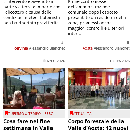
L'intervento è avvenuto in
Prime contromosse
parte via terra e in parte con
dell'amministrazione
l'elicottero a causa delle
comunale dopo l'esposto
condizioni meteo. L'alpinista
presentato da residenti della
non ha riportato gravi ferite
zona; promessi anche
maggiori controlli e ulteriori
inter...
di
di
cervinia
Alessandro Bianchet
Aosta
Alessandro Bianchet
il 07/08/2026
il 07/08/2026
TURISMO & TEMPO LIBERO
ATTUALITA'
Cosa fare nel fine
Corpo forestale della
settimana in Valle
Valle d’Aosta: 12 nuovi