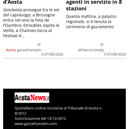
d’Aosta
agenti in servizio in 8
stazioni
GiocAosta prosegue tra le vie
del capoluogo; a Brissogne
Questa mattina, a palazzo
entra nel vivo la Feta de
regionale, si è tenuta la
l’Oumbra; Etroubles ospita la
cerimonia di giuramento
Veillà; a Chamois tocca al
Festival A...
di
di
Aosta
gazzettamatin
ethienne bredy
il 07/08/2026
il 07/08/2026
Quotidiano online Iscrizione al Tribunale di Aosta n.
8/2012
Autorizzazione del 13/12/2012
www.gazzettamatin.com