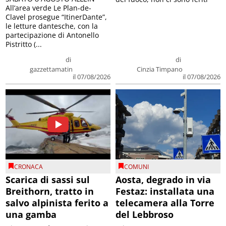
All’area verde Le Plan-de-
Clavel prosegue “ItinerDante”,
le letture dantesche, con la
partecipazione di Antonello
Pistritto (...
di
di
gazzettamatin
Cinzia Timpano
il 07/08/2026
il 07/08/2026
CRONACA
COMUNI
Scarica di sassi sul
Aosta, degrado in via
Breithorn, tratto in
Festaz: installata una
salvo alpinista ferito a
telecamera alla Torre
una gamba
del Lebbroso