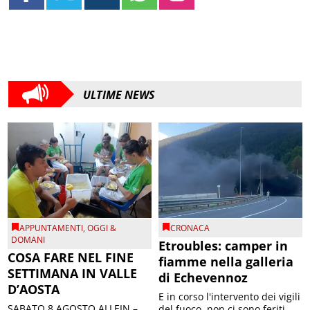
ULTIME NEWS
APPUNTAMENTI
,
OGGI &
CRONACA
DOMANI
Etroubles: camper in
COSA FARE NEL FINE
fiamme nella galleria
SETTIMANA IN VALLE
di Echevennoz
D’AOSTA
E in corso l'intervento dei vigili
SABATO 8 AGOSTO ALLEIN –
del fuoco, non ci sono feriti