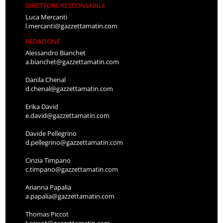
DIRETTORE RESPONSABILE
Luca Mercanti
l.mercanti@gazzettamatin.com
REDAZIONE
Alessandro Bianchet
a.bianchet@gazzettamatin.com
Danila Chenal
d.chenal@gazzettamatin.com
Erika David
e.david@gazzettamatin.com
Davide Pellegrino
d.pellegrino@gazzettamatin.com
Cinzia Timpano
c.timpano@gazzettamatin.com
Arianna Papalia
a.papalia@gazzettamatin.com
Thomas Piccot