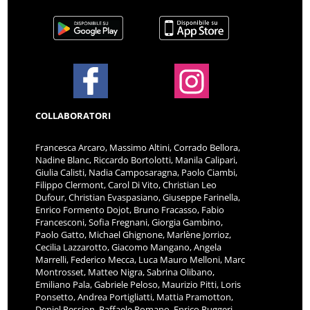
COLLABORATORI
Francesca Arcaro, Massimo Altini, Corrado Bellora,
Nadine Blanc, Riccardo Bortolotti, Manila Calipari,
Giulia Calisti, Nadia Camposaragna, Paolo Ciambi,
Filippo Clermont, Carol Di Vito, Christian Leo
Dufour, Christian Evaspasiano, Giuseppe Farinella,
Enrico Formento Dojot, Bruno Fracasso, Fabio
Francesconi, Sofia Fregnani, Giorgia Gambino,
Paolo Gatto, Michael Ghignone, Marlène Jorrioz,
Cecilia Lazzarotto, Giacomo Mangano, Angela
Marrelli, Federico Mecca, Luca Mauro Melloni, Marc
Montrosset, Matteo Nigra, Sabrina Olibano,
Emiliano Pala, Gabriele Peloso, Maurizio Pitti, Loris
Ponsetto, Andrea Portigliatti, Mattia Pramotton,
Deniel Pession, Raffaele Romano, Enrico Ruggeri,