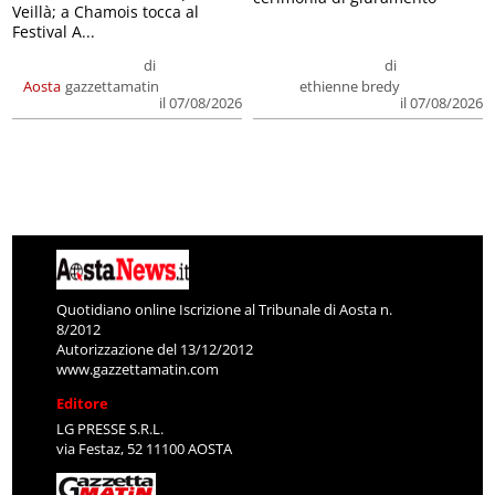
Veillà; a Chamois tocca al
Festival A...
di
di
Aosta
gazzettamatin
ethienne bredy
il 07/08/2026
il 07/08/2026
Quotidiano online Iscrizione al Tribunale di Aosta n.
8/2012
Autorizzazione del 13/12/2012
www.gazzettamatin.com
Editore
LG PRESSE S.R.L.
via Festaz, 52 11100 AOSTA