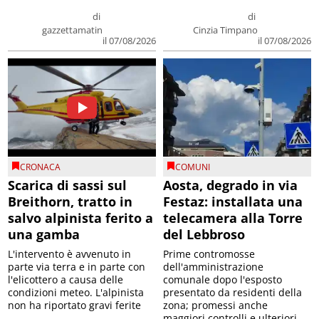
di
di
gazzettamatin
Cinzia Timpano
il 07/08/2026
il 07/08/2026
CRONACA
COMUNI
Scarica di sassi sul
Aosta, degrado in via
Breithorn, tratto in
Festaz: installata una
salvo alpinista ferito a
telecamera alla Torre
una gamba
del Lebbroso
L'intervento è avvenuto in
Prime contromosse
parte via terra e in parte con
dell'amministrazione
l'elicottero a causa delle
comunale dopo l'esposto
condizioni meteo. L'alpinista
presentato da residenti della
non ha riportato gravi ferite
zona; promessi anche
maggiori controlli e ulteriori