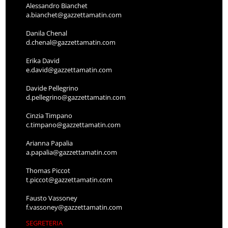
Alessandro Bianchet
a.bianchet@gazzettamatin.com
Danila Chenal
d.chenal@gazzettamatin.com
Erika David
e.david@gazzettamatin.com
Davide Pellegrino
d.pellegrino@gazzettamatin.com
Cinzia Timpano
c.timpano@gazzettamatin.com
Arianna Papalia
a.papalia@gazzettamatin.com
Thomas Piccot
t.piccot@gazzettamatin.com
Fausto Vassoney
f.vassoney@gazzettamatin.com
SEGRETERIA