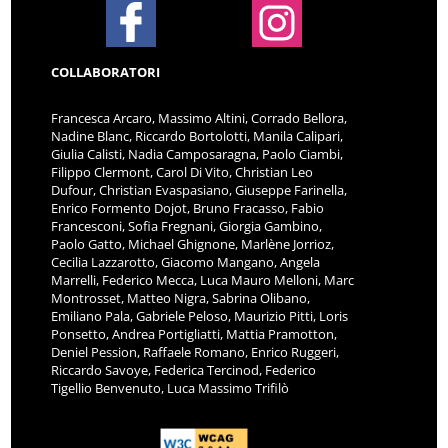
COLLABORATORI
Francesca Arcaro, Massimo Altini, Corrado Bellora,
Nadine Blanc, Riccardo Bortolotti, Manila Calipari,
Giulia Calisti, Nadia Camposaragna, Paolo Ciambi,
Filippo Clermont, Carol Di Vito, Christian Leo
Dufour, Christian Evaspasiano, Giuseppe Farinella,
Enrico Formento Dojot, Bruno Fracasso, Fabio
Francesconi, Sofia Fregnani, Giorgia Gambino,
Paolo Gatto, Michael Ghignone, Marlène Jorrioz,
Cecilia Lazzarotto, Giacomo Mangano, Angela
Marrelli, Federico Mecca, Luca Mauro Melloni, Marc
Montrosset, Matteo Nigra, Sabrina Olibano,
Emiliano Pala, Gabriele Peloso, Maurizio Pitti, Loris
Ponsetto, Andrea Portigliatti, Mattia Pramotton,
Deniel Pession, Raffaele Romano, Enrico Ruggeri,
Riccardo Savoye, Federica Tercinod, Federico
Tigellio Benvenuto, Luca Massimo Trifilò