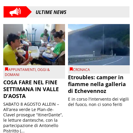
ULTIME NEWS
APPUNTAMENTI
,
OGGI &
CRONACA
DOMANI
Etroubles: camper in
COSA FARE NEL FINE
fiamme nella galleria
SETTIMANA IN VALLE
di Echevennoz
D’AOSTA
E in corso l'intervento dei vigili
SABATO 8 AGOSTO ALLEIN –
del fuoco, non ci sono feriti
All’area verde Le Plan-de-
Clavel prosegue “ItinerDante”,
le letture dantesche, con la
partecipazione di Antonello
Pistritto (...