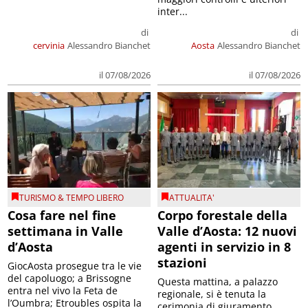
inter...
di
di
cervinia
Alessandro Bianchet
Aosta
Alessandro Bianchet
il 07/08/2026
il 07/08/2026
TURISMO & TEMPO LIBERO
ATTUALITA'
Cosa fare nel fine
Corpo forestale della
settimana in Valle
Valle d’Aosta: 12 nuovi
d’Aosta
agenti in servizio in 8
stazioni
GiocAosta prosegue tra le vie
del capoluogo; a Brissogne
Questa mattina, a palazzo
entra nel vivo la Feta de
regionale, si è tenuta la
l’Oumbra; Etroubles ospita la
cerimonia di giuramento