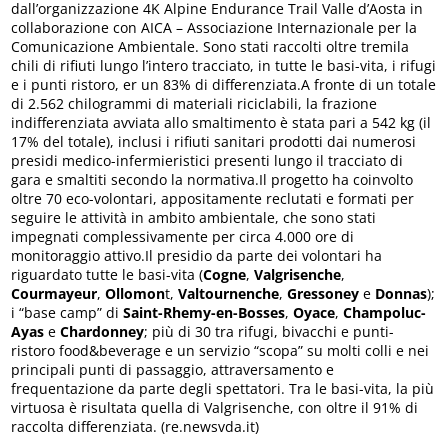
dall’organizzazione 4K Alpine Endurance Trail Valle d’Aosta in
collaborazione con AICA – Associazione Internazionale per la
Comunicazione Ambientale. Sono stati raccolti oltre tremila
chili di rifiuti lungo l’intero tracciato, in tutte le basi-vita, i rifugi
e i punti ristoro, er un 83% di differenziata.A fronte di un totale
di 2.562 chilogrammi di materiali riciclabili, la frazione
indifferenziata avviata allo smaltimento è stata pari a 542 kg (il
17% del totale), inclusi i rifiuti sanitari prodotti dai numerosi
presidi medico-infermieristici presenti lungo il tracciato di
gara e smaltiti secondo la normativa.Il progetto ha coinvolto
oltre 70 eco-volontari, appositamente reclutati e formati per
seguire le attività in ambito ambientale, che sono stati
impegnati complessivamente per circa 4.000 ore di
monitoraggio attivo.Il presidio da parte dei volontari ha
riguardato tutte le basi-vita (
Cogne
,
Valgrisenche
,
Courmayeur
,
Ollomon
t,
Valtournenche
,
Gressoney
e
Donnas
);
i “base camp” di
Saint-Rhemy-en-Bosses
,
Oyace
,
Champoluc-
Ayas
e
Chardonney
; più di 30 tra rifugi, bivacchi e punti-
ristoro food&beverage e un servizio “scopa” su molti colli e nei
principali punti di passaggio, attraversamento e
frequentazione da parte degli spettatori. Tra le basi-vita, la più
virtuosa è risultata quella di Valgrisenche, con oltre il 91% di
raccolta differenziata. (re.newsvda.it)