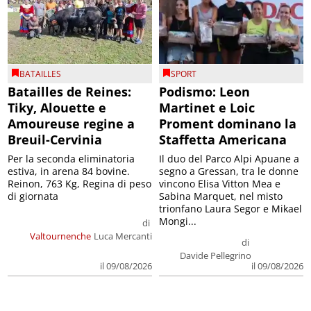
BATAILLES
SPORT
Batailles de Reines:
Podismo: Leon
Tiky, Alouette e
Martinet e Loic
Amoureuse regine a
Proment dominano la
Breuil-Cervinia
Staffetta Americana
Per la seconda eliminatoria
Il duo del Parco Alpi Apuane a
estiva, in arena 84 bovine.
segno a Gressan, tra le donne
Reinon, 763 Kg, Regina di peso
vincono Elisa Vitton Mea e
di giornata
Sabina Marquet, nel misto
trionfano Laura Segor e Mikael
Mongi...
di
Valtournenche
Luca Mercanti
di
Davide Pellegrino
il 09/08/2026
il 09/08/2026