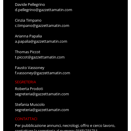
Davide Pellegrino
d.pellegrino@gazzettamatin.com
Cinzia Timpano
c.timpano@gazzettamatin.com
Arianna Papalia
a.papalia@gazzettamatin.com
Thomas Piccot
t.piccot@gazzettamatin.com
Fausto Vassoney
f.vassoney@gazzettamatin.com
SEGRETERIA
Roberta Prodoti
segreteria@gazzettamatin.com
Stefania Muscolo
segreteria@gazzettamatin.com
CONTATTACI
Per pubblicazione annunci, necrologi, offro e cerco lavoro,
contattare la segreteria al numero: 0165/231711