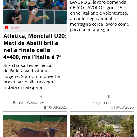
LAVORO 2. lavoro domanda
CERCO LAVORO signore 59
enne, italiano e volenteroso,
amante degli animali e
montagna cerca lavoro come
SPORT
garzone in alpeggio, ...
Atletica, Mondiali U20:
Matilde Abelli brilla
nella finale della
4×400, ma l’Italia è 7ª
Si è chiusa l'esperienza
dell'atleta valdostana a
Eugene, Stati Uniti, dove ha
preso parte alla rassegna
iridata di categoria
di
di
Fausto Vassoney
segreteria
il 10/08/2026
il 10/08/2026