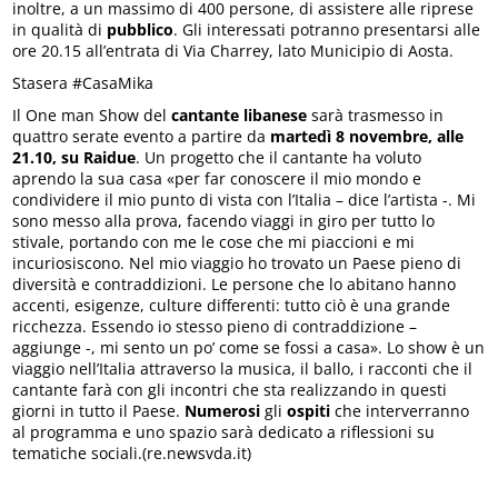
inoltre, a un massimo di 400 persone, di assistere alle riprese
in qualità di
pubblico
. Gli interessati potranno presentarsi alle
ore 20.15 all’entrata di Via Charrey, lato Municipio di Aosta.
Stasera #CasaMika
Il One man Show del
cantante libanese
sarà trasmesso in
quattro serate evento a partire da
martedì 8 novembre, alle
21.10, su Raidue
. Un progetto che il cantante ha voluto
aprendo la sua casa «per far conoscere il mio mondo e
condividere il mio punto di vista con l’Italia – dice l’artista -. Mi
sono messo alla prova, facendo viaggi in giro per tutto lo
stivale, portando con me le cose che mi piaccioni e mi
incuriosiscono. Nel mio viaggio ho trovato un Paese pieno di
diversità e contraddizioni. Le persone che lo abitano hanno
accenti, esigenze, culture differenti: tutto ciò è una grande
ricchezza. Essendo io stesso pieno di contraddizione –
aggiunge -, mi sento un po’ come se fossi a casa». Lo show è un
viaggio nell’Italia attraverso la musica, il ballo, i racconti che il
cantante farà con gli incontri che sta realizzando in questi
giorni in tutto il Paese.
Numerosi
gli
ospiti
che interverranno
al programma e uno spazio sarà dedicato a riflessioni su
tematiche sociali.(re.newsvda.it)