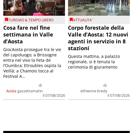
TURISMO & TEMPO LIBERO
ATTUALITA'
Cosa fare nel fine
Corpo forestale della
settimana in Valle
Valle d’Aosta: 12 nuovi
d’Aosta
agenti in servizio in 8
stazioni
GiocAosta prosegue tra le vie
del capoluogo; a Brissogne
Questa mattina, a palazzo
entra nel vivo la Feta de
regionale, si è tenuta la
l’Oumbra; Etroubles ospita la
cerimonia di giuramento
Veillà; a Chamois tocca al
Festival A...
di
di
Aosta
gazzettamatin
ethienne bredy
il 07/08/2026
il 07/08/2026