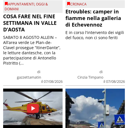
APPUNTAMENTI
,
OGGI &
CRONACA
DOMANI
Etroubles: camper in
COSA FARE NEL FINE
fiamme nella galleria
SETTIMANA IN VALLE
di Echevennoz
D’AOSTA
E in corso l'intervento dei vigili
SABATO 8 AGOSTO ALLEIN –
del fuoco, non ci sono feriti
All’area verde Le Plan-de-
Clavel prosegue “ItinerDante”,
le letture dantesche, con la
partecipazione di Antonello
Pistritto (...
di
di
gazzettamatin
Cinzia Timpano
il 07/08/2026
il 07/08/2026