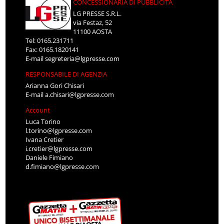
CONCESSIONARIA DI PUBBLICITÀ
LG PRESSE S.R.L.
via Festaz, 52
11100 AOSTA
Tel: 0165.231711
Fax: 0165.1820141
E-mail
segreteria@lgpresse.com
RESPONSABILE DI AGENZIA
Arianna Gori Chisari
E-mail
a.chisari@lgpresse.com
Account
Luca Torino
l.torino@lgpresse.com
Ivana Cretier
i.cretier@lgpresse.com
Daniele Fimiano
d.fimiano@lgpresse.com