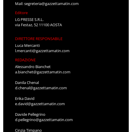
Mail:
segreteria@gazzettamatin.com
Editore
LG PRESSE S.R.L.
via Festaz, 52 11100 AOSTA
DIRETTORE RESPONSABILE
Luca Mercanti
l.mercanti@gazzettamatin.com
REDAZIONE
Alessandro Bianchet
a.bianchet@gazzettamatin.com
Danila Chenal
d.chenal@gazzettamatin.com
Erika David
e.david@gazzettamatin.com
Davide Pellegrino
d.pellegrino@gazzettamatin.com
Cinzia Timpano