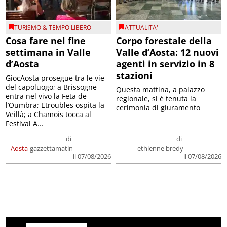
TURISMO & TEMPO LIBERO
ATTUALITA'
Cosa fare nel fine
Corpo forestale della
settimana in Valle
Valle d’Aosta: 12 nuovi
d’Aosta
agenti in servizio in 8
stazioni
GiocAosta prosegue tra le vie
del capoluogo; a Brissogne
Questa mattina, a palazzo
entra nel vivo la Feta de
regionale, si è tenuta la
l’Oumbra; Etroubles ospita la
cerimonia di giuramento
Veillà; a Chamois tocca al
Festival A...
di
di
Aosta
gazzettamatin
ethienne bredy
il 07/08/2026
il 07/08/2026