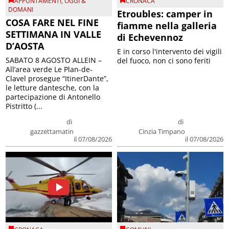
APPUNTAMENTI
,
OGGI &
CRONACA
DOMANI
Etroubles: camper in
COSA FARE NEL FINE
fiamme nella galleria
SETTIMANA IN VALLE
di Echevennoz
D’AOSTA
E in corso l'intervento dei vigili
SABATO 8 AGOSTO ALLEIN –
del fuoco, non ci sono feriti
All’area verde Le Plan-de-
Clavel prosegue “ItinerDante”,
le letture dantesche, con la
partecipazione di Antonello
Pistritto (...
di
di
gazzettamatin
Cinzia Timpano
il 07/08/2026
il 07/08/2026