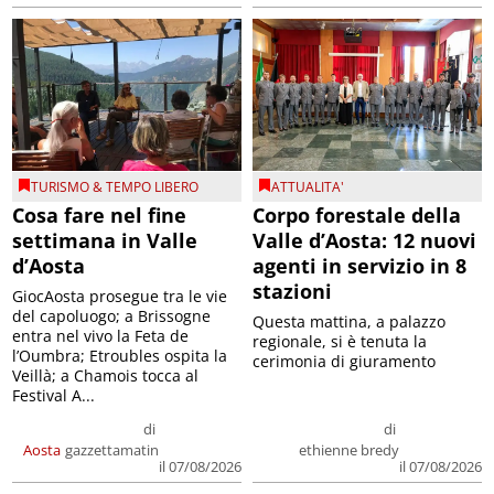
TURISMO & TEMPO LIBERO
ATTUALITA'
Cosa fare nel fine
Corpo forestale della
settimana in Valle
Valle d’Aosta: 12 nuovi
d’Aosta
agenti in servizio in 8
stazioni
GiocAosta prosegue tra le vie
del capoluogo; a Brissogne
Questa mattina, a palazzo
entra nel vivo la Feta de
regionale, si è tenuta la
l’Oumbra; Etroubles ospita la
cerimonia di giuramento
Veillà; a Chamois tocca al
Festival A...
di
di
Aosta
gazzettamatin
ethienne bredy
il 07/08/2026
il 07/08/2026