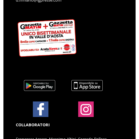
d.fimiano@lgpresse.com
COLLABORATORI