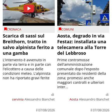
CRONACA
COMUNI
Scarica di sassi sul
Aosta, degrado in via
Breithorn, tratto in
Festaz: installata una
salvo alpinista ferito a
telecamera alla Torre
una gamba
del Lebbroso
L'intervento è avvenuto in
Prime contromosse
parte via terra e in parte con
dell'amministrazione
l'elicottero a causa delle
comunale dopo l'esposto
condizioni meteo. L'alpinista
presentato da residenti della
non ha riportato gravi ferite
zona; promessi anche
maggiori controlli e ulteriori
inter...
di
di
cervinia
Alessandro Bianchet
Aosta
Alessandro Bianchet
il 07/08/2026
il 07/08/2026