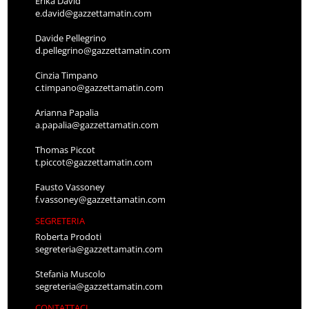
Erika David
e.david@gazzettamatin.com
Davide Pellegrino
d.pellegrino@gazzettamatin.com
Cinzia Timpano
c.timpano@gazzettamatin.com
Arianna Papalia
a.papalia@gazzettamatin.com
Thomas Piccot
t.piccot@gazzettamatin.com
Fausto Vassoney
f.vassoney@gazzettamatin.com
SEGRETERIA
Roberta Prodoti
segreteria@gazzettamatin.com
Stefania Muscolo
segreteria@gazzettamatin.com
CONTATTACI