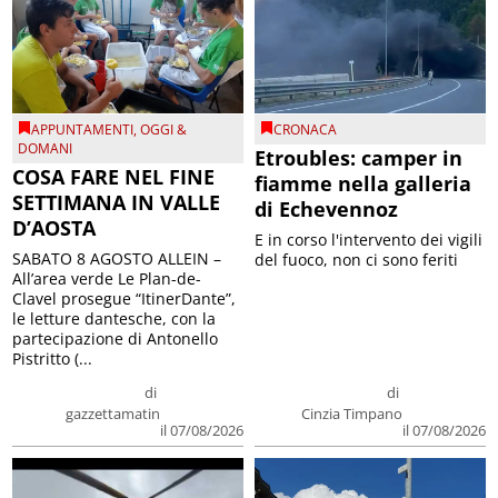
APPUNTAMENTI
,
OGGI &
CRONACA
DOMANI
Etroubles: camper in
COSA FARE NEL FINE
fiamme nella galleria
SETTIMANA IN VALLE
di Echevennoz
D’AOSTA
E in corso l'intervento dei vigili
SABATO 8 AGOSTO ALLEIN –
del fuoco, non ci sono feriti
All’area verde Le Plan-de-
Clavel prosegue “ItinerDante”,
le letture dantesche, con la
partecipazione di Antonello
Pistritto (...
di
di
gazzettamatin
Cinzia Timpano
il 07/08/2026
il 07/08/2026