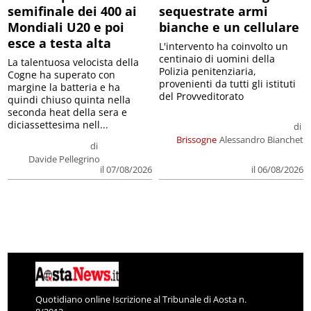
semifinale dei 400 ai
sequestrate armi
Mondiali U20 e poi
bianche e un cellulare
esce a testa alta
L'intervento ha coinvolto un
centinaio di uomini della
La talentuosa velocista della
Polizia penitenziaria,
Cogne ha superato con
provenienti da tutti gli istituti
margine la batteria e ha
del Provveditorato
quindi chiuso quinta nella
seconda heat della sera e
diciassettesima nell...
di
Brissogne
Alessandro Bianchet
di
Davide Pellegrino
il 07/08/2026
il 06/08/2026
Quotidiano online Iscrizione al Tribunale di Aosta n.