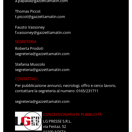
a.papalia@gazzettamatin.com
Thomas Piccot
t.piccot@gazzettamatin.com
Fausto Vassoney
f.vassoney@gazzettamatin.com
SEGRETERIA
Roberta Prodoti
segreteria@gazzettamatin.com
Stefania Muscolo
segreteria@gazzettamatin.com
CONTATTACI
Per pubblicazione annunci, necrologi, offro e cerco lavoro,
contattare la segreteria al numero: 0165/231711
segreteria@gazzettamatin.com
CONCESSIONARIA DI PUBBLICITÀ
LG PRESSE S.R.L.
via Festaz, 52
11100 AOSTA