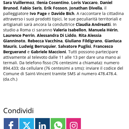
Sara Vuillermoz
,
Ilenia Cosentino
,
Loris Vaccaro
,
Daniel
Brunod
,
Fabio Seris
,
Erik Fosson
,
Jonathan Divella
, il
palleggiatore
Ivo Page
e
Davide Bich
. A raccontare la cittadina
attraverso i suoi prodotti tipici, le sue peculiarità territoriali e
artigianali sarà ancora la conduttrice
Claudia Andreatti
. In
studio a Roma ci saranno
Valeria Isabellon
,
Manuela Hérin
,
Laurence Perrin
,
Alessandra Di Liddo
,
Rita Alessia
Gianninoto
,
Rebecca Vacchina
,
Giuliano Fildigrano
,
Gianluca
Mauris
,
Ludwig Berruquier
,
Salvatore Puglisi
,
Francesco
Berguerand
e
Gabriele Maccioni
. Tutti possono partecipare
attivamente al televoto dalle 11 alle 13 per dare una mano ai
termali. Da telefono fisso (76 centesimi a chiamata): numero
894.433; da cellulare (76 centesimi a sms): inviare il codice del
Comune di Saint-Vincent tramite SMS al numero 478.478.4.
(da.ch.)
Condividi