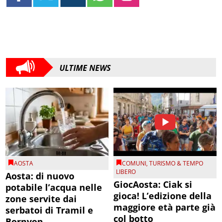
ULTIME NEWS
AOSTA
COMUNI
,
TURISMO & TEMPO
LIBERO
Aosta: di nuovo
GiocAosta: Ciak si
potabile l’acqua nelle
gioca! L’edizione della
zone servite dai
maggiore età parte già
serbatoi di Tramil e
col botto
Bornyon