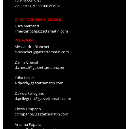
LG PRESSE S.R.L.
via Festaz, 52 11100 AOSTA
DIRETTORE RESPONSABILE
Luca Mercanti
l.mercanti@gazzettamatin.com
REDAZIONE
Alessandro Bianchet
a.bianchet@gazzettamatin.com
Danila Chenal
d.chenal@gazzettamatin.com
Erika David
e.david@gazzettamatin.com
Davide Pellegrino
d.pellegrino@gazzettamatin.com
Cinzia Timpano
c.timpano@gazzettamatin.com
Arianna Papalia