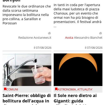
In tanti in coda per l'apertura
Revocate le due ordinanze che
della maxi ludoteca di piazza
dalla scorsa settimana
Chanoux, per un evento che
imponevano la bollitura nella
ormai non ha più bisogno di
pre-collina, a Saraillon e
presentazioni. Il festival andrà
Porossan
...
di
di
Redazione Aostanews.it
Aosta
Alessandro Bianchet
il 07/08/2026
il 07/08/2026
COMUNI
ASTRONOMIA
,
ATTUALITA'
Saint-Pierre: obbligo di
Il Sole nero dietro ai
bollitura dell’acqua in
Giganti: guida