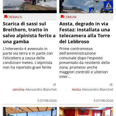
CRONACA
COMUNI
Scarica di sassi sul
Aosta, degrado in via
Breithorn, tratto in
Festaz: installata una
salvo alpinista ferito a
telecamera alla Torre
una gamba
del Lebbroso
L'intervento è avvenuto in
Prime contromosse
parte via terra e in parte con
dell'amministrazione
l'elicottero a causa delle
comunale dopo l'esposto
condizioni meteo. L'alpinista
presentato da residenti della
non ha riportato gravi ferite
zona; promessi anche
maggiori controlli e ulteriori
inter...
di
di
cervinia
Alessandro Bianchet
Aosta
Alessandro Bianchet
il 07/08/2026
il 07/08/2026