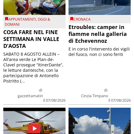
APPUNTAMENTI
,
OGGI &
CRONACA
DOMANI
Etroubles: camper in
COSA FARE NEL FINE
fiamme nella galleria
SETTIMANA IN VALLE
di Echevennoz
D’AOSTA
E in corso l'intervento dei vigili
SABATO 8 AGOSTO ALLEIN –
del fuoco, non ci sono feriti
All’area verde Le Plan-de-
Clavel prosegue “ItinerDante”,
le letture dantesche, con la
partecipazione di Antonello
Pistritto (...
di
di
gazzettamatin
Cinzia Timpano
il 07/08/2026
il 07/08/2026