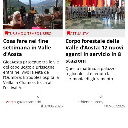
TURISMO & TEMPO LIBERO
ATTUALITA'
Cosa fare nel fine
Corpo forestale della
settimana in Valle
Valle d’Aosta: 12 nuovi
d’Aosta
agenti in servizio in 8
stazioni
GiocAosta prosegue tra le vie
del capoluogo; a Brissogne
Questa mattina, a palazzo
entra nel vivo la Feta de
regionale, si è tenuta la
l’Oumbra; Etroubles ospita la
cerimonia di giuramento
Veillà; a Chamois tocca al
Festival A...
di
di
Aosta
gazzettamatin
ethienne bredy
il 07/08/2026
il 07/08/2026