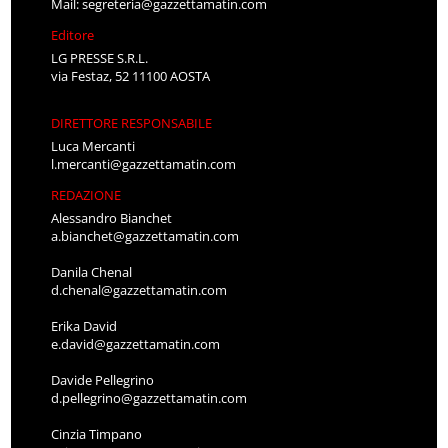
Mail:
segreteria@gazzettamatin.com
Editore
LG PRESSE S.R.L.
via Festaz, 52 11100 AOSTA
DIRETTORE RESPONSABILE
Luca Mercanti
l.mercanti@gazzettamatin.com
REDAZIONE
Alessandro Bianchet
a.bianchet@gazzettamatin.com
Danila Chenal
d.chenal@gazzettamatin.com
Erika David
e.david@gazzettamatin.com
Davide Pellegrino
d.pellegrino@gazzettamatin.com
Cinzia Timpano