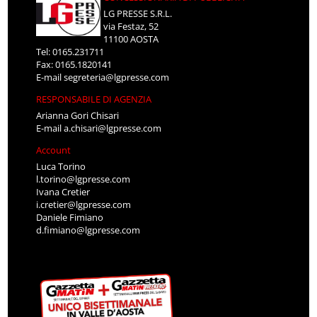
LG PRESSE S.R.L.
via Festaz, 52
11100 AOSTA
Tel: 0165.231711
Fax: 0165.1820141
E-mail
segreteria@lgpresse.com
RESPONSABILE DI AGENZIA
Arianna Gori Chisari
E-mail
a.chisari@lgpresse.com
Account
Luca Torino
l.torino@lgpresse.com
Ivana Cretier
i.cretier@lgpresse.com
Daniele Fimiano
d.fimiano@lgpresse.com