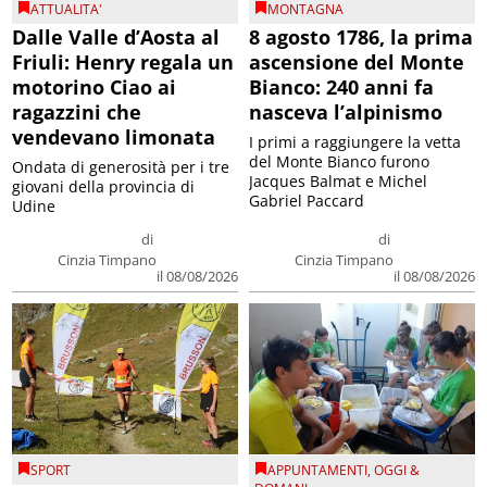
ATTUALITA'
MONTAGNA
Dalle Valle d’Aosta al
8 agosto 1786, la prima
Friuli: Henry regala un
ascensione del Monte
motorino Ciao ai
Bianco: 240 anni fa
ragazzini che
nasceva l’alpinismo
vendevano limonata
I primi a raggiungere la vetta
del Monte Bianco furono
Ondata di generosità per i tre
Jacques Balmat e Michel
giovani della provincia di
Gabriel Paccard
Udine
di
di
Cinzia Timpano
Cinzia Timpano
il 08/08/2026
il 08/08/2026
SPORT
APPUNTAMENTI
,
OGGI &