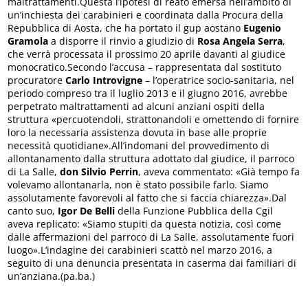
maltrattamenti.Questa l’ipotesi di reato emersa nell’ambito di
un’inchiesta dei carabinieri e coordinata dalla Procura della
Repubblica di Aosta, che ha portato il gup aostano
Eugenio
Gramola
a disporre il rinvio a giudizio di
Rosa Angela Serra
,
che verrà processata il prossimo 20 aprile davanti al giudice
monocratico.Secondo l’accusa – rappresentata dal sostituto
procuratore
Carlo Introvigne
– l’operatrice socio-sanitaria, nel
periodo compreso tra il luglio 2013 e il giugno 2016, avrebbe
perpetrato maltrattamenti ad alcuni anziani ospiti della
struttura «percuotendoli, strattonandoli e omettendo di fornire
loro la necessaria assistenza dovuta in base alle proprie
necessità quotidiane».All’indomani del provvedimento di
allontanamento dalla struttura adottato dal giudice, il parroco
di La Salle,
don Silvio Perrin
, aveva commentato: «Già tempo fa
volevamo allontanarla, non è stato possibile farlo. Siamo
assolutamente favorevoli al fatto che si faccia chiarezza».Dal
canto suo,
Igor De Belli
della Funzione Pubblica della Cgil
aveva replicato: «Siamo stupiti da questa notizia, così come
dalle affermazioni del parroco di La Salle, assolutamente fuori
luogo».L’indagine dei carabinieri scattò nel marzo 2016, a
seguito di una denuncia presentata in caserma dai familiari di
un’anziana.(pa.ba.)