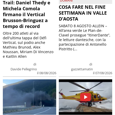
DOMANI
Trail: Daniel Thedy e
COSA FARE NEL FINE
Michela Comola
SETTIMANA IN VALLE
firmano il Vertical
D’AOSTA
Brusson-Bringuez a
tempo di record
SABATO 8 AGOSTO ALLEIN –
All’area verde Le Plan-de-
Oltre 200 atleti al via
Clavel prosegue “ItinerDante”,
dell'ultima tappa del Défì
le letture dantesche, con la
Vertical, sul podio anche
partecipazione di Antonello
Mathieu Brunod, Alex
Pistritto (...
Noussan, Miriam Di Vincenzo
e Kaitlin Allen
di
di
Davide Pellegrino
gazzettamatin
il 08/08/2026
il 07/08/2026