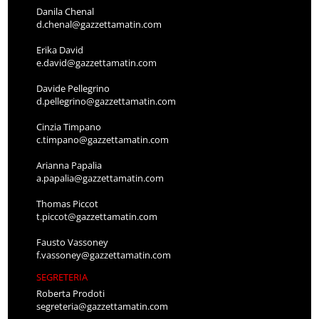
Danila Chenal
d.chenal@gazzettamatin.com
Erika David
e.david@gazzettamatin.com
Davide Pellegrino
d.pellegrino@gazzettamatin.com
Cinzia Timpano
c.timpano@gazzettamatin.com
Arianna Papalia
a.papalia@gazzettamatin.com
Thomas Piccot
t.piccot@gazzettamatin.com
Fausto Vassoney
f.vassoney@gazzettamatin.com
SEGRETERIA
Roberta Prodoti
segreteria@gazzettamatin.com