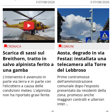
il 07/08/2026
il 07/08/2026
CRONACA
COMUNI
Scarica di sassi sul
Aosta, degrado in via
Breithorn, tratto in
Festaz: installata una
salvo alpinista ferito a
telecamera alla Torre
una gamba
del Lebbroso
L'intervento è avvenuto in
Prime contromosse
parte via terra e in parte con
dell'amministrazione
l'elicottero a causa delle
comunale dopo l'esposto
condizioni meteo. L'alpinista
presentato da residenti della
non ha riportato gravi ferite
zona; promessi anche
maggiori controlli e ulteriori
inter...
di
di