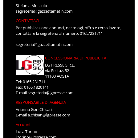
Stefania Muscolo
segreteria@gazzettamatin.com
CONTATTACI
Per pubblicazione annunci, necrologi, offro e cerco lavoro,
contattare la segreteria al numero: 0165/231711
segreteria@gazzettamatin.com
CONCESSIONARIA DI PUBBLICITÀ
LG PRESSE S.R.L.
via Festaz, 52
11100 AOSTA
Tel: 0165.231711
Fax: 0165.1820141
E-mail
segreteria@lgpresse.com
RESPONSABILE DI AGENZIA
Arianna Gori Chisari
E-mail
a.chisari@lgpresse.com
Account
Luca Torino
l.torino@lgpresse.com