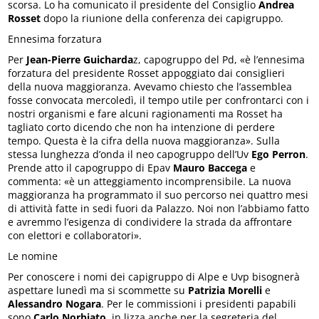
scorsa. Lo ha comunicato il presidente del Consiglio
Andrea
Rosset
dopo la riunione della conferenza dei capigruppo.
Ennesima forzatura
Per
Jean-Pierre Guicharda
z, capogruppo del Pd, «è l’ennesima
forzatura del presidente Rosset appoggiato dai consiglieri
della nuova maggioranza. Avevamo chiesto che l’assemblea
fosse convocata mercoledì, il tempo utile per confrontarci con i
nostri organismi e fare alcuni ragionamenti ma Rosset ha
tagliato corto dicendo che non ha intenzione di perdere
tempo. Questa è la cifra della nuova maggioranza». Sulla
stessa lunghezza d’onda il neo capogruppo dell’Uv
Ego Perron
.
Prende atto il capogruppo di Epav
Mauro Baccega
e
commenta: «è un atteggiamento incomprensibile. La nuova
maggioranza ha programmato il suo percorso nei quattro mesi
di attività fatte in sedi fuori da Palazzo. Noi non l’abbiamo fatto
e avremmo l’esigenza di condividere la strada da affrontare
con elettori e collaboratori».
Le nomine
Per conoscere i nomi dei capigruppo di Alpe e Uvp bisognerà
aspettare lunedì ma si scommette su
Patrizia Morelli
e
Alessandro Nogara
. Per le commissioni i presidenti papabili
sono
Carlo Norbiato
, in lizza anche per la segreteria del