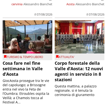
cervinia
Alessandro Bianchet
Aosta
Alessandro Bianchet
il 07/08/2026
il 07/08/2026
TURISMO & TEMPO LIBERO
ATTUALITA'
Cosa fare nel fine
Corpo forestale della
settimana in Valle
Valle d’Aosta: 12 nuovi
d’Aosta
agenti in servizio in 8
stazioni
GiocAosta prosegue tra le vie
del capoluogo; a Brissogne
Questa mattina, a palazzo
entra nel vivo la Feta de
regionale, si è tenuta la
l’Oumbra; Etroubles ospita la
cerimonia di giuramento
Veillà; a Chamois tocca al
Festival A...