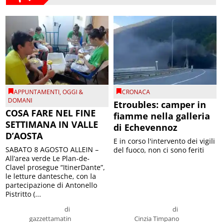
APPUNTAMENTI
,
OGGI &
CRONACA
DOMANI
Etroubles: camper in
COSA FARE NEL FINE
fiamme nella galleria
SETTIMANA IN VALLE
di Echevennoz
D’AOSTA
E in corso l'intervento dei vigili
SABATO 8 AGOSTO ALLEIN –
del fuoco, non ci sono feriti
All’area verde Le Plan-de-
Clavel prosegue “ItinerDante”,
le letture dantesche, con la
partecipazione di Antonello
Pistritto (...
di
di
gazzettamatin
Cinzia Timpano