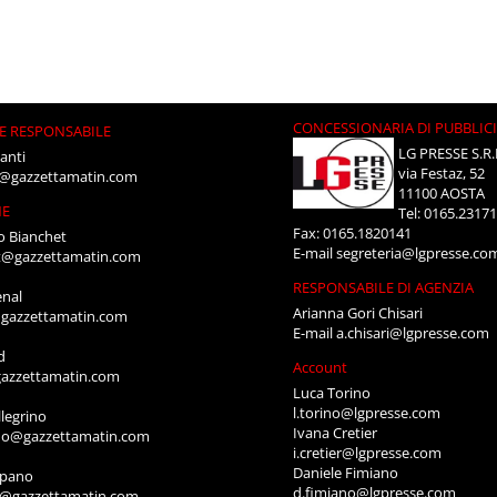
CONCESSIONARIA DI PUBBLIC
E RESPONSABILE
LG PRESSE S.R.
anti
via Festaz, 52
i@gazzettamatin.com
11100 AOSTA
NE
Tel: 0165.2317
Fax: 0165.1820141
o Bianchet
E-mail
segreteria@lgpresse.co
t@gazzettamatin.com
RESPONSABILE DI AGENZIA
enal
Arianna Gori Chisari
gazzettamatin.com
E-mail
a.chisari@lgpresse.com
d
Account
azzettamatin.com
Luca Torino
l.torino@lgpresse.com
legrino
Ivana Cretier
ino@gazzettamatin.com
i.cretier@lgpresse.com
Daniele Fimiano
mpano
d.fimiano@lgpresse.com
o@gazzettamatin.com