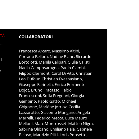
ITÀ
COLLABORATORI
L.
Francesca Arcaro, Massimo Altini,
Corrado Bellora, Nadine Blanc, Riccardo
11
Bortolotti, Manila Calipari, Giulia Calisti,
Nadia Camposaragna, Paolo Ciambi,
m
Filippo Clermont, Carol Di Vito, Christian
Leo Dufour, Christian Evaspasiano,
Giuseppe Farinella, Enrico Formento
Dojot, Bruno Fracasso, Fabio
Francesconi, Sofia Fregnani, Giorgia
Gambino, Paolo Gatto, Michael
Ghignone, Marlène Jorrioz, Cecilia
Lazzarotto, Giacomo Mangano, Angela
Marrelli, Federico Mecca, Luca Mauro
Melloni, Marc Montrosset, Matteo Nigra,
Sabrina Olibano, Emiliano Pala, Gabriele
Peloso, Maurizio Pitti, Loris Ponsetto,