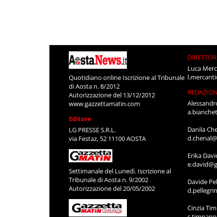
DIRETTOR
Luca Merc
l.mercant
Quotidiano online Iscrizione al Tribunale
di Aosta n. 8/2012
REDAZIO
Autorizzazione del 13/12/2012
Alessandr
www.gazzettamatin.com
a.bianche
Editore
Danila Ch
LG PRESSE S.R.L.
d.chenal@
via Festaz, 52 11100 AOSTA
Erika Davi
e.david@g
Settimanale del Lunedì. Iscrizione al
Tribunale di Aosta n. 9/2002
Davide Pel
Autorizzazione del 20/05/2002
d.pellegr
Cinzia Ti
c.timpan