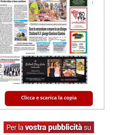
Clicca e scarica la copia