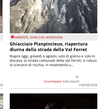
AMBIENTE
,
GHIACCIAI
,
MONTAGNA
Ghiacciaio Planpincieux, riapertura
diurna della strada della Val Ferret
Riapre oggi, giovedì 6 agosto, solo di giorno e solo in
discesa, la strada comunale della Val Ferret; si riduce
lo scenario di rischio, in movimento u...
di
Courmayeur
Erika David
026
il 06/08/2026