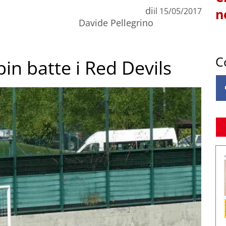
di
il
15/05/2017
n
Davide Pellegrino
C
in batte i Red Devils