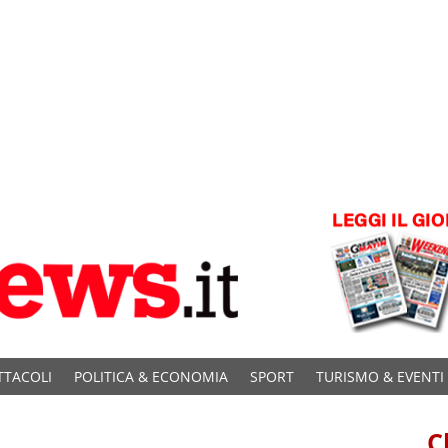
TTACOLI
POLITICA & ECONOMIA
SPORT
TURISMO & EVENTI
C