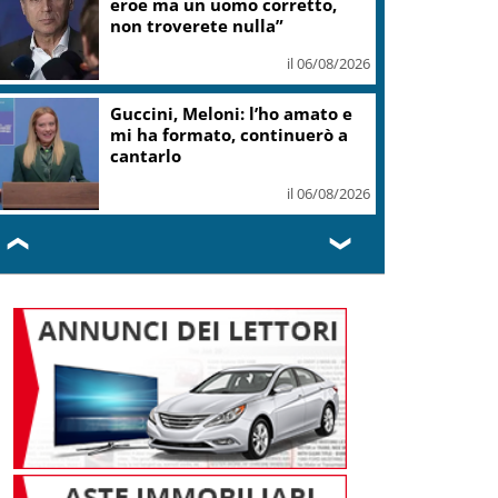
teatro Volterra
il 06/08/2026
Valle d’Aosta, torna la festa
del lardo di Arnad: c’è anche il
gelato
il 06/08/2026
❮
❯