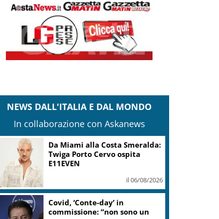
NEWS DALL'ITALIA E DAL MONDO
In collaborazione con Askanews
Sogin: in 2025 utile balza oltre
2,5 mln, decommissioning al
47,7%
il 06/08/2026
“Una notte di Casanova” di
Migliorini chiude Festival