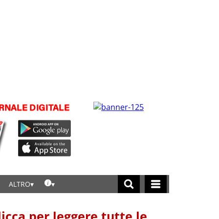
ALTRO
licca per leggere tutte le