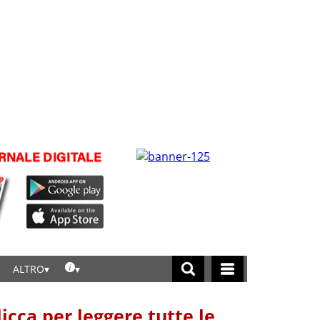
ALTRO
licca per leggere tutte le