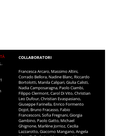
ITÀ
COLLABORATORI
L.
Francesca Arcaro, Massimo Altini,
Corrado Bellora, Nadine Blanc, Riccardo
11
Bortolotti, Manila Calipari, Giulia Calisti,
Nadia Camposaragna, Paolo Ciambi,
m
Filippo Clermont, Carol Di Vito, Christian
Leo Dufour, Christian Evaspasiano,
Giuseppe Farinella, Enrico Formento
Dojot, Bruno Fracasso, Fabio
Francesconi, Sofia Fregnani, Giorgia
Gambino, Paolo Gatto, Michael
Ghignone, Marlène Jorrioz, Cecilia
Lazzarotto, Giacomo Mangano, Angela