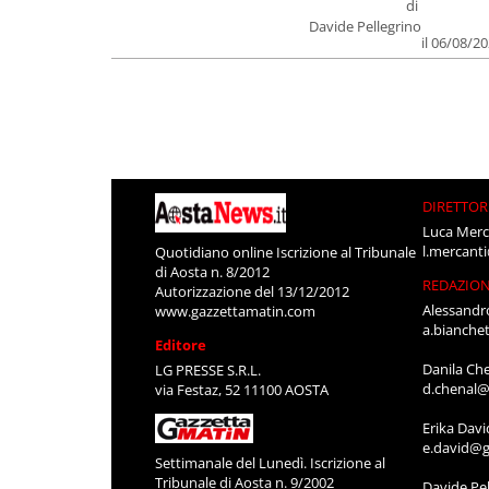
di
Davide Pellegrino
il 06/08/2
DIRETTOR
Luca Merc
l.mercant
Quotidiano online Iscrizione al Tribunale
di Aosta n. 8/2012
REDAZIO
Autorizzazione del 13/12/2012
Alessandr
www.gazzettamatin.com
a.bianche
Editore
Danila Ch
LG PRESSE S.R.L.
d.chenal@
via Festaz, 52 11100 AOSTA
Erika Davi
e.david@g
Settimanale del Lunedì. Iscrizione al
Tribunale di Aosta n. 9/2002
Davide Pel