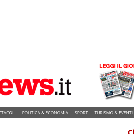
TTACOLI
POLITICA & ECONOMIA
SPORT
TURISMO & EVENTI
C