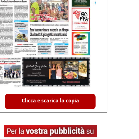
Clicca e scarica la copia