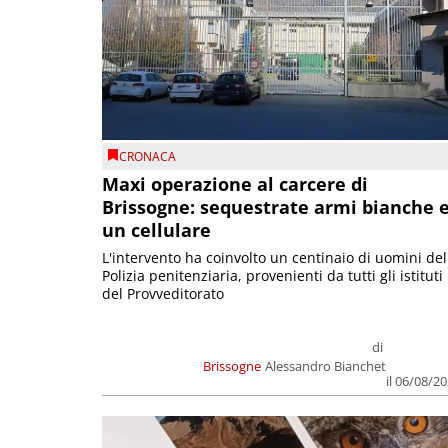
CRONACA
Maxi operazione al carcere di
Brissogne: sequestrate armi bianche 
un cellulare
L'intervento ha coinvolto un centinaio di uomini del
Polizia penitenziaria, provenienti da tutti gli istituti
del Provveditorato
di
Brissogne
Alessandro Bianchet
il 06/08/2