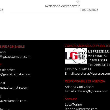
di
Redazione Aostanews.it
026
il 06/08/2026
CONCESSIONARIA DI PUBBLIC
E RESPONSABILE
LG PRESSE S.R.
anti
via Festaz, 52
i@gazzettamatin.com
11100 AOSTA
NE
Tel: 0165.2317
Fax: 0165.1820141
o Bianchet
E-mail
segreteria@lgpresse.co
t@gazzettamatin.com
RESPONSABILE DI AGENZIA
enal
Arianna Gori Chisari
gazzettamatin.com
E-mail
a.chisari@lgpresse.com
d
Account
azzettamatin.com
Luca Torino
l.torino@lgpresse.com
legrino