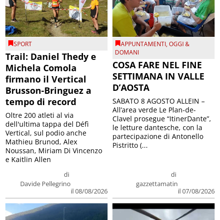
SPORT
APPUNTAMENTI
,
OGGI &
DOMANI
Trail: Daniel Thedy e
COSA FARE NEL FINE
Michela Comola
SETTIMANA IN VALLE
firmano il Vertical
D’AOSTA
Brusson-Bringuez a
tempo di record
SABATO 8 AGOSTO ALLEIN –
All’area verde Le Plan-de-
Oltre 200 atleti al via
Clavel prosegue “ItinerDante”,
dell'ultima tappa del Défì
le letture dantesche, con la
Vertical, sul podio anche
partecipazione di Antonello
Mathieu Brunod, Alex
Pistritto (...
Noussan, Miriam Di Vincenzo
e Kaitlin Allen
di
di
Davide Pellegrino
gazzettamatin
il 08/08/2026
il 07/08/2026