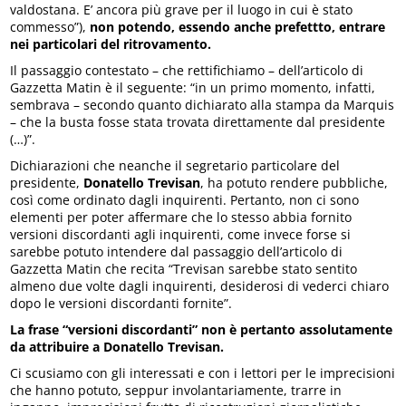
valdostana. E’ ancora più grave per il luogo in cui è stato
commesso”),
non potendo, essendo anche prefettto, entrare
nei particolari del ritrovamento.
Il passaggio contestato – che rettifichiamo – dell’articolo di
Gazzetta Matin è il seguente: “in un primo momento, infatti,
sembrava – secondo quanto dichiarato alla stampa da Marquis
– che la busta fosse stata trovata direttamente dal presidente
(…)”.
Dichiarazioni che neanche il segretario particolare del
presidente,
Donatello Trevisan
, ha potuto rendere pubbliche,
così come ordinato dagli inquirenti. Pertanto, non ci sono
elementi per poter affermare che lo stesso abbia fornito
versioni discordanti agli inquirenti, come invece forse si
sarebbe potuto intendere dal passaggio dell’articolo di
Gazzetta Matin che recita “Trevisan sarebbe stato sentito
almeno due volte dagli inquirenti, desiderosi di vederci chiaro
dopo le versioni discordanti fornite”.
La frase “versioni discordanti” non è pertanto assolutamente
da attribuire a Donatello Trevisan.
Ci scusiamo con gli interessati e con i lettori per le imprecisioni
che hanno potuto, seppur involantariamente, trarre in