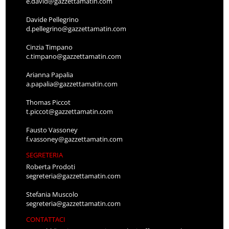
e.david@gazzettamatin.com
Davide Pellegrino
d.pellegrino@gazzettamatin.com
Cinzia Timpano
c.timpano@gazzettamatin.com
Arianna Papalia
a.papalia@gazzettamatin.com
Thomas Piccot
t.piccot@gazzettamatin.com
Fausto Vassoney
f.vassoney@gazzettamatin.com
SEGRETERIA
Roberta Prodoti
segreteria@gazzettamatin.com
Stefania Muscolo
segreteria@gazzettamatin.com
CONTATTACI