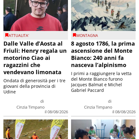
ATTUALITA'
MONTAGNA
Dalle Valle d’Aosta al
8 agosto 1786, la prima
Friuli: Henry regala un
ascensione del Monte
motorino Ciao ai
Bianco: 240 anni fa
ragazzini che
nasceva l’alpinismo
vendevano limonata
I primi a raggiungere la vetta
del Monte Bianco furono
Ondata di generosità per i tre
Jacques Balmat e Michel
giovani della provincia di
Gabriel Paccard
Udine
di
di
Cinzia Timpano
Cinzia Timpano
il 08/08/2026
il 08/08/2026