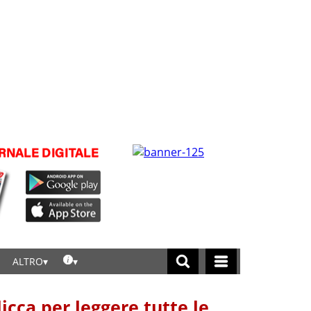
ALTRO
licca per leggere tutte le