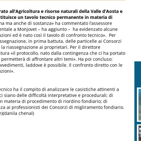
rato all’Agricoltura e risorse naturali della Valle d’Aosta e
 istituisce un tavolo tecnico permanente in materia di
ma ma anche di sostanza» ha commentato l’assessore
mentale a Monjovet – ha aggiunto – ha evidenzato alcune
luzioni ed è nato così il tavolo di confronto tecnico». Per
assegnazione, in prima battuta, delle particelle ai Consorzi
a riassegnazione ai proprietari. Per il direttore
ntura «il protocollo, nato dalla contingenza che ci ha portato
 permetterà di affrontare altri temi». Ha poi concluso:
rovvedimenti, laddove è possibile. Il confronto diretto con le
uzioni».
tecnico ha il compito di analizzare le casistiche attinenti a
ci siano delle difficoltà interpretative e procedurali; di
in materia di procedimento di riordino fondiario; di
za ai professionisti dei Consorzi di migliramento fondiario.
in)(danila chenal)