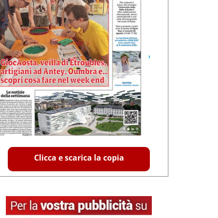
Clicca e scarica la copia