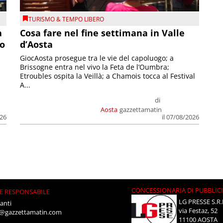
TURISMO & TEMPO LIBERO
a
Cosa fare nel fine settimana in Valle
so
d’Aosta
GiocAosta prosegue tra le vie del capoluogo; a
Brissogne entra nel vivo la Feta de l’Oumbra;
.
Etroubles ospita la Veillà; a Chamois tocca al Festival
A...
di
Aosta
gazzettamatin
026
il 07/08/2026
CONCESSIONARIA DI PUBBLIC
E RESPONSABILE
LG PRESSE S.R.
anti
via Festaz, 52
i@gazzettamatin.com
11100 AOSTA