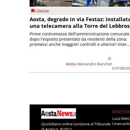
COMUNI
Aosta, degrado in via Festaz: installat
una telecamera alla Torre del Lebbro
Prime contromosse dell'amministrazione comunale
dopo l'esposto presentato da residenti della zona;
promessi anche maggiori controlli e ulteriori inter..
di
Aosta
Alessandro Bianchet
il 07/08/2
DIRETTOR
Luca Merc
l.mercant
Quotidiano online Iscrizione al Tribunale
di Aosta n. 8/2012