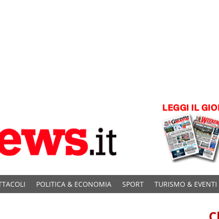
TTACOLI
POLITICA & ECONOMIA
SPORT
TURISMO & EVENTI
C