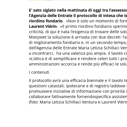
E’ sato siglato nella mattinata di oggi tra l’assesso
l’Agenzia delle Entrate il protocollo di intesa che
riordino fondario
. «Non è solo un momento di for
Laurent Viérin
. «Il primo riordino fondiario speri
criticità, di qui è nata l’esigenza di trovare delle so
Monjovet la soluzione è arrivata con due decreti: l’
di miglioramento fondiario e, in un secondo tempo, l
dell’Agenzia delle Entrate Maria Letizia Schillaci Ve
a incontrarci, ha una valenza più ampia. Il tavolo ci
«L’ottica è di semplificare e rendere celeri tutti i p
amministrazioni accorcia e rende più efficaci le sol
I contenuti
Il protocollo avrà una efficacia biennale e il tavolo 
questioni catastali, ipotecarie e di registro laddove 
promuovere iniziative di informazione con priorità 
collaborare fattivamente fornendospecifica assisten
(foto: Maria Letizia Schillaci Ventura e Laurent Viér