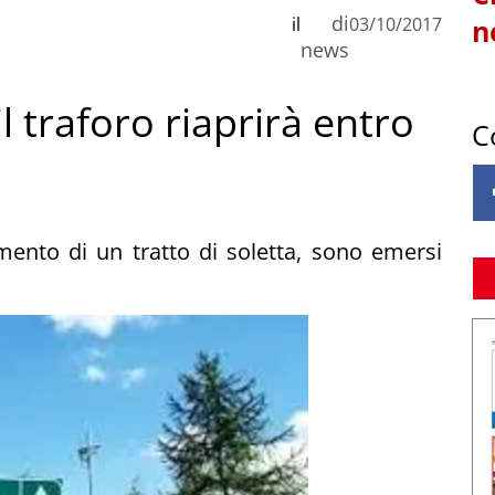
di
il
03/10/2017
n
news
 traforo riaprirà entro
C
mento di un tratto di soletta, sono emersi