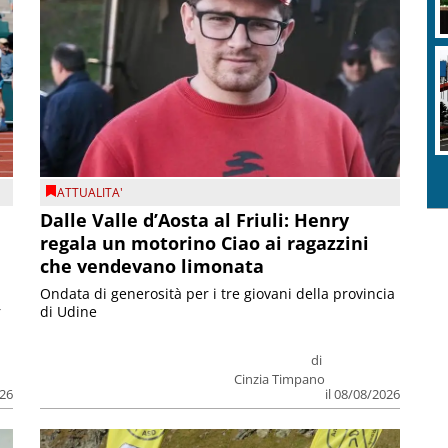
ATTUALITA'
Dalle Valle d’Aosta al Friuli: Henry
regala un motorino Ciao ai ragazzini
che vendevano limonata
Ondata di generosità per i tre giovani della provincia
r
di Udine
di
Cinzia Timpano
026
il 08/08/2026