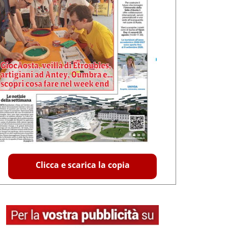
Clicca e scarica la copia