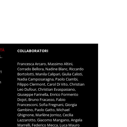
ITÀ
COLLABORATORI
L.
Francesca Arcaro, Massimo Altini,
Corrado Bellora, Nadine Blanc, Riccardo
11
Bortolotti, Manila Calipari, Giulia Calisti,
Nadia Camposaragna, Paolo Ciambi,
m
Filippo Clermont, Carol Di Vito, Christian
Leo Dufour, Christian Evaspasiano,
Giuseppe Farinella, Enrico Formento
Dojot, Bruno Fracasso, Fabio
Francesconi, Sofia Fregnani, Giorgia
Gambino, Paolo Gatto, Michael
Ghignone, Marlène Jorrioz, Cecilia
Lazzarotto, Giacomo Mangano, Angela
Marrelli, Federico Mecca, Luca Mauro