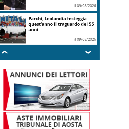
il 09/08/2026
Parchi, Leolandia festeggia
quest’anno il traguardo dei 55
anni
il 09/08/2026
❮
❯