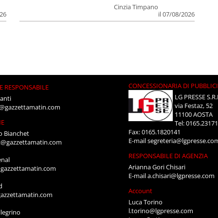
Cinzia Timpano
026
il 07/08/2026
CONCESSIONARIA DI PUBBLIC
E RESPONSABILE
LG PRESSE S.R.
anti
via Festaz, 52
i@gazzettamatin.com
11100 AOSTA
NE
Tel: 0165.2317
Fax: 0165.1820141
o Bianchet
E-mail
segreteria@lgpresse.co
t@gazzettamatin.com
RESPONSABILE DI AGENZIA
enal
Arianna Gori Chisari
gazzettamatin.com
E-mail
a.chisari@lgpresse.com
d
Account
azzettamatin.com
Luca Torino
l.torino@lgpresse.com
legrino