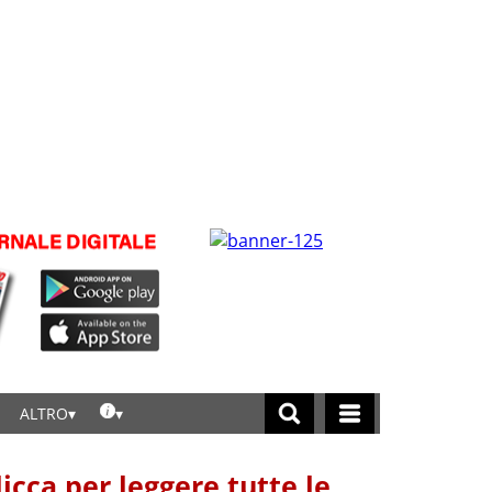
ALTRO
licca per leggere tutte le