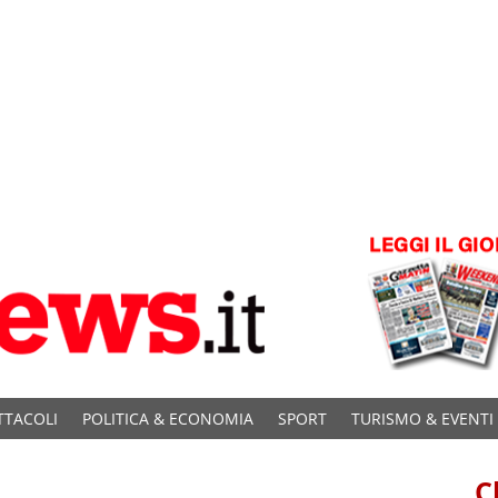
TTACOLI
POLITICA & ECONOMIA
SPORT
TURISMO & EVENTI
C