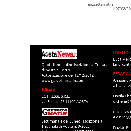
gazzettamatin
il 07/08/2
DIRETTOR
Luca Merc
l.mercant
Quotidiano online Iscrizione al Tribunale
di Aosta n. 8/2012
REDAZIO
Autorizzazione del 13/12/2012
Alessandr
www.gazzettamatin.com
a.bianche
Editore
Danila Ch
LG PRESSE S.R.L.
d.chenal@
via Festaz, 52 11100 AOSTA
Erika Davi
e.david@g
Settimanale del Lunedì. Iscrizione al
Tribunale di Aosta n. 9/2002
Davide Pel