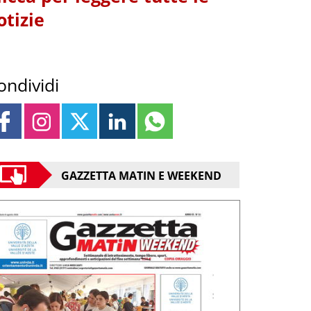
otizie
ondividi
GAZZETTA MATIN E WEEKEND