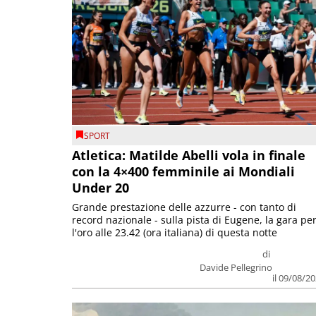
SPORT
Atletica: Matilde Abelli vola in finale
con la 4×400 femminile ai Mondiali
Under 20
Grande prestazione delle azzurre - con tanto di
record nazionale - sulla pista di Eugene, la gara pe
l'oro alle 23.42 (ora italiana) di questa notte
di
Davide Pellegrino
il 09/08/2