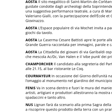
AOSTA
Il sito megalitico di Saint-Martin-de-Corléans
guidate condotte dagli archeologi della Soprintende
una suggestiva performance teatrale, a cura di Marc
Valeriano Gialli, con la partecipazione dell’École 
Giovinazzo.
AOSTA
L’Espace populaire di via Mochet invita a part
giochi da tavolo.
AOSTA
La Caserma Cesare Battisti apre le porte all
Grande Guerra raccontata per immagini, parole e c
AOSTA
La Cittadella dei giovani di via Garibaldi ospi
che mescola Ac/Dc, Van Halen e il ‘vibe punk’ dei pri
CHAMPORCHER
Il candidato alla segreteria del Pa
alle 21.15, al bar ristorante Le Coq.
COURMAYEUR
In occasione del Giorno dell’unità n
l’omaggio al monumento nel giardino del municipio
FENIS
Va in scena dentro e fuori le mura del maniero
artisti, artigiani e produttori allestiranno la mostra
spadaccini e tanto altro.
NUS
Lignan farà da scenario alla prima Sagra della pa
a riscoprire questo prodotto della terra con un pra