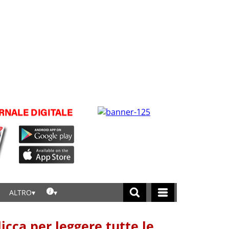
ALTRO
licca per leggere tutte le