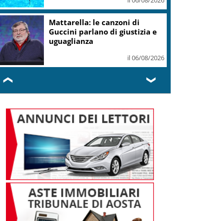
+6% a 711 mln
il 06/08/2026
Vino, Consorzio Chianti in
Canada: due masterclass a
Toronto e Montreal
il 06/08/2026
❮
❯