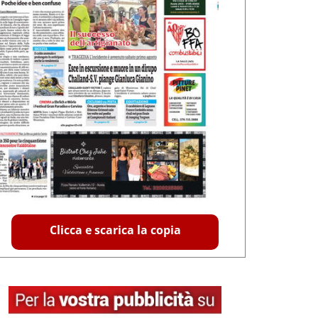
Clicca e scarica la copia