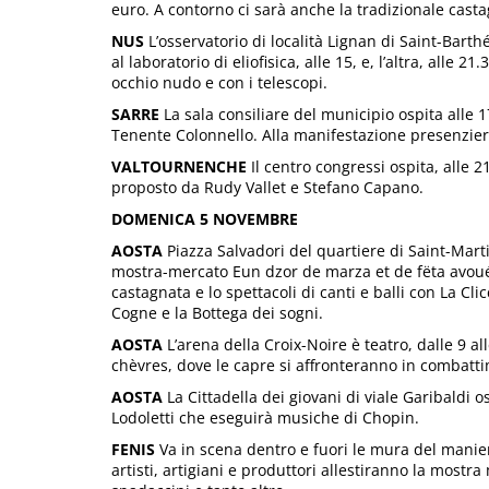
euro. A contorno ci sarà anche la tradizionale cast
NUS
L’osservatorio di località Lignan di Saint-Barth
al laboratorio di eliofisica, alle 15, e, l’altra, alle 2
occhio nudo e con i telescopi.
SARRE
La sala consiliare del municipio ospita alle 1
Tenente Colonnello. Alla manifestazione presenzier
VALTOURNENCHE
Il centro congressi ospita, alle 2
proposto da Rudy Vallet e Stefano Capano.
DOMENICA 5 NOVEMBRE
AOSTA
Piazza Salvadori del quartiere di Saint-Marti
mostra-mercato Eun dzor de marza et de fëta avoué 
castagnata e lo spettacoli di canti e balli con La Cl
Cogne e la Bottega dei sogni.
AOSTA
L’arena della Croix-Noire è teatro, dalle 9 al
chèvres, dove le capre si affronteranno in combattim
AOSTA
La Cittadella dei giovani di viale Garibaldi os
Lodoletti che eseguirà musiche di Chopin.
FENIS
Va in scena dentro e fuori le mura del maniero
artisti, artigiani e produttori allestiranno la mostra