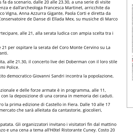
 fa da scenario, dalle 20 alle 23.30, a una serie di visite
nza e dall’archeologa Francesca Martinet, arricchite da
o Vigna, Anna Azzurra Gigante, Paola Corti e diretta da
et Conservatoire de Danse di Ellada Mex, su musiche di Marco
ecipare, alle 21, alla serata ludica con ampia scelta tra i
e 21 per ospitare la serata del Coro Monte Cervino su La
anti.
ta, alle 21.30, il concerto live dei Doberman con il loro stile
mi Police.
rtito democratico Giovanni Sandri incontra la popolazione,
azionale e delle forze armate è in programma, alle 11,
 con la deposizione di una corona in memoria dei caduti.
 la prima edizione di Castello in Fiera. Dalle 10 alle 17
 mercato che sarà alleitata da cantastorie, giocolieri,
tata. Gli organizzatori invitano i visitatori fin dal mattino
nzo e una cena a tema all’Hôtel Ristorante Cuney. Costo 20