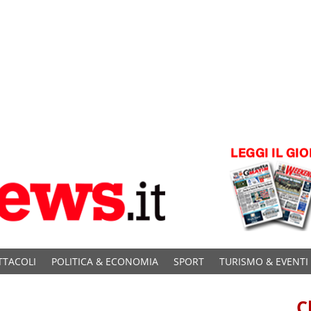
TTACOLI
POLITICA & ECONOMIA
SPORT
TURISMO & EVENTI
C