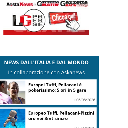
NEWS DALL'ITALIA E DAL MONDO
In collaborazione con Askanews
Guccini, Mattarella: sue
canzoni parlano di giustizia e
uguaglianza
il 06/08/2026
Mediobanca sigla il I semestre
con risultati da record, utile