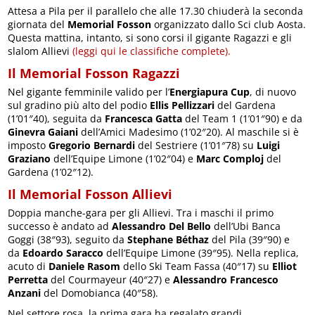
Attesa a Pila per il parallelo che alle 17.30 chiuderà la seconda
giornata del
Memorial Fosson
organizzato dallo Sci club Aosta.
Questa mattina, intanto, si sono corsi il gigante Ragazzi e gli
slalom Allievi
(leggi qui le classifiche complete).
Il Memorial Fosson Ragazzi
Nel gigante femminile valido per l’
Energiapura Cup
, di nuovo
sul gradino più alto del podio
Ellis Pellizzari
del Gardena
(1’01″40), seguita da
Francesca Gatta
del Team 1 (1’01″90) e da
Ginevra Gaiani
dell’Amici Madesimo (1’02″20). Al maschile si è
imposto
Gregorio Bernardi
del Sestriere (1’01″78) su
Luigi
Graziano
dell’Equipe Limone (1’02″04) e
Marc Comploj
del
Gardena (1’02″12).
Il Memorial Fosson Allievi
Doppia manche-gara per gli Allievi. Tra i maschi il primo
successo è andato ad
Alessandro Del Bello
dell’Ubi Banca
Goggi (38″93), seguito da
Stephane Béthaz
del Pila (39″90) e
da
Edoardo Saracco
dell’Equipe Limone (39″95). Nella replica,
acuto di
Daniele Rasom
dello Ski Team Fassa (40″17) su
Elliot
Perretta
del Courmayeur (40″27) e
Alessandro Francesco
Anzani
del Domobianca (40″58).
Nel settore rosa, la prima gara ha regalato grandi