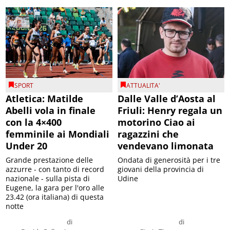
SPORT
ATTUALITA'
Atletica: Matilde
Dalle Valle d’Aosta al
Abelli vola in finale
Friuli: Henry regala un
con la 4×400
motorino Ciao ai
femminile ai Mondiali
ragazzini che
Under 20
vendevano limonata
Grande prestazione delle
Ondata di generosità per i tre
azzurre - con tanto di record
giovani della provincia di
nazionale - sulla pista di
Udine
Eugene, la gara per l'oro alle
23.42 (ora italiana) di questa
notte
di
di