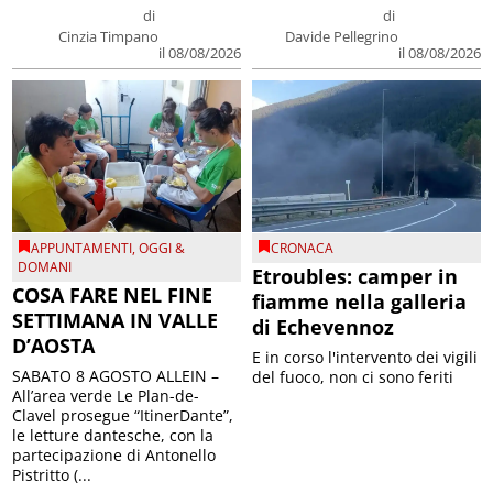
di
di
Cinzia Timpano
Davide Pellegrino
il 08/08/2026
il 08/08/2026
APPUNTAMENTI
,
OGGI &
CRONACA
DOMANI
Etroubles: camper in
COSA FARE NEL FINE
fiamme nella galleria
SETTIMANA IN VALLE
di Echevennoz
D’AOSTA
E in corso l'intervento dei vigili
SABATO 8 AGOSTO ALLEIN –
del fuoco, non ci sono feriti
All’area verde Le Plan-de-
Clavel prosegue “ItinerDante”,
le letture dantesche, con la
partecipazione di Antonello
Pistritto (...