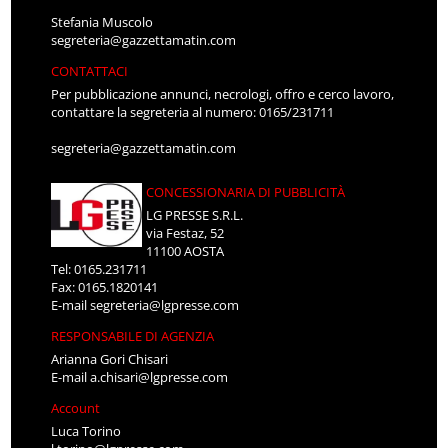
Stefania Muscolo
segreteria@gazzettamatin.com
CONTATTACI
Per pubblicazione annunci, necrologi, offro e cerco lavoro,
contattare la segreteria al numero: 0165/231711
segreteria@gazzettamatin.com
CONCESSIONARIA DI PUBBLICITÀ
LG PRESSE S.R.L.
via Festaz, 52
11100 AOSTA
Tel: 0165.231711
Fax: 0165.1820141
E-mail
segreteria@lgpresse.com
RESPONSABILE DI AGENZIA
Arianna Gori Chisari
E-mail
a.chisari@lgpresse.com
Account
Luca Torino