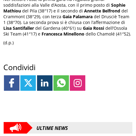
soddisfazioni alla Valle d’Aosta, con il primo posto di
Sophie
Mathiou
del Pila (38″17) e il secondo di
Annette Belfrond
del
Crammont (38″29), con terza
Gaia Palamara
del Drusciè Team
1 (38″70). La seconda prova si è chiusa con l’affermazione di
Lisa Santifaller
del Gardena (40″61) su
Gaia Rossi
dell’Ossola
Ski Team (41″17) e
Francesca Minellono
dello Chamolé (41″52).
(d.p.)
Condividi
ULTIME NEWS