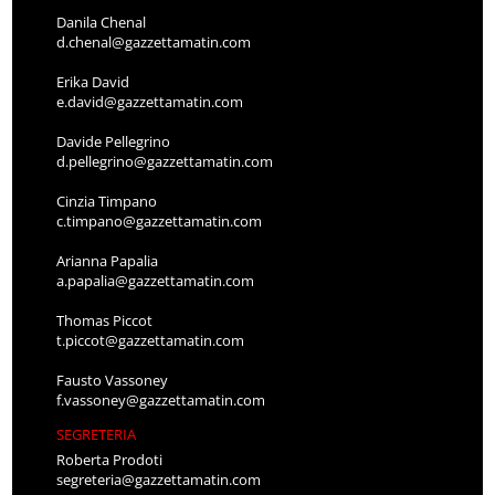
Danila Chenal
d.chenal@gazzettamatin.com
Erika David
e.david@gazzettamatin.com
Davide Pellegrino
d.pellegrino@gazzettamatin.com
Cinzia Timpano
c.timpano@gazzettamatin.com
Arianna Papalia
a.papalia@gazzettamatin.com
Thomas Piccot
t.piccot@gazzettamatin.com
Fausto Vassoney
f.vassoney@gazzettamatin.com
SEGRETERIA
Roberta Prodoti
segreteria@gazzettamatin.com