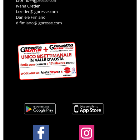
l.torino@lgpresse.com
Ivana Cretier
i.cretier@lgpresse.com
Daniele Fimiano
d.fimiano@lgpresse.com