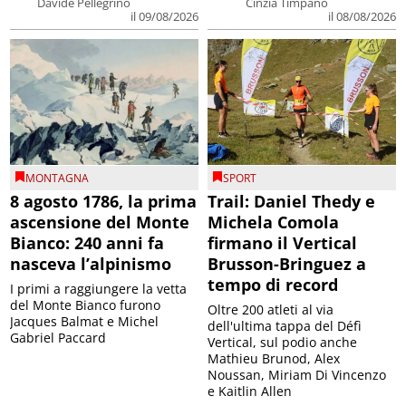
Davide Pellegrino
Cinzia Timpano
il 09/08/2026
il 08/08/2026
MONTAGNA
SPORT
8 agosto 1786, la prima
Trail: Daniel Thedy e
ascensione del Monte
Michela Comola
Bianco: 240 anni fa
firmano il Vertical
nasceva l’alpinismo
Brusson-Bringuez a
tempo di record
I primi a raggiungere la vetta
del Monte Bianco furono
Oltre 200 atleti al via
Jacques Balmat e Michel
dell'ultima tappa del Défì
Gabriel Paccard
Vertical, sul podio anche
Mathieu Brunod, Alex
Noussan, Miriam Di Vincenzo
e Kaitlin Allen