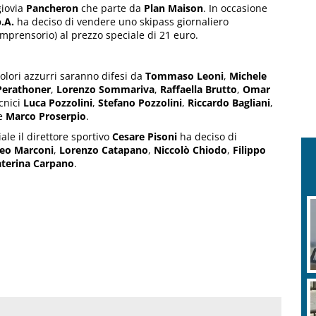
giovia
Pancheron
che parte da
Plan Maison
. In occasione
.A.
ha deciso di vendere uno skipass giornaliero
omprensorio) al prezzo speciale di 21 euro.
 colori azzurri saranno difesi da
Tommaso Leoni
,
Michele
Perathoner
,
Lorenzo Sommariva
,
Raffaella Brutto
,
Omar
ecnici
Luca Pozzolini
,
Stefano Pozzolini
,
Riccardo Bagliani
,
e
Marco Proserpio
.
le il direttore sportivo
Cesare Pisoni
ha deciso di
eo Marconi
,
Lorenzo Catapano
,
Niccolò Chiodo
,
Filippo
terina Carpano
.