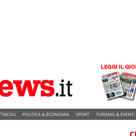
TTACOLI
POLITICA & ECONOMIA
SPORT
TURISMO & EVENTI
C