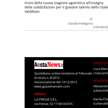
Inizio della nuova stagione agonistica all'insegna
delle soddisfazioni per il giovane talento dello Stad
Valdôtain
di
Davide Pellegrino
il 05/08/2
DIRETTOR
Luca Merc
l.mercant
Quotidiano online Iscrizione al Tribunale
di Aosta n. 8/2012
REDAZIO
Autorizzazione del 13/12/2012
Alessandr
www.gazzettamatin.com
a.bianche
Editore
Danila Ch
LG PRESSE S.R.L.
d.chenal@
via Festaz, 52 11100 AOSTA