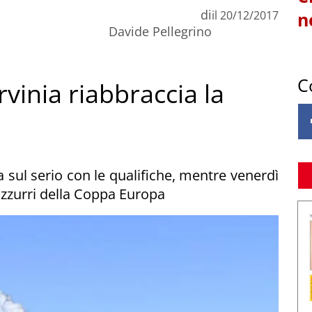
di
il
20/12/2017
n
Davide Pellegrino
C
inia riabbraccia la
 sul serio con le qualifiche, mentre venerdì
i azzurri della Coppa Europa