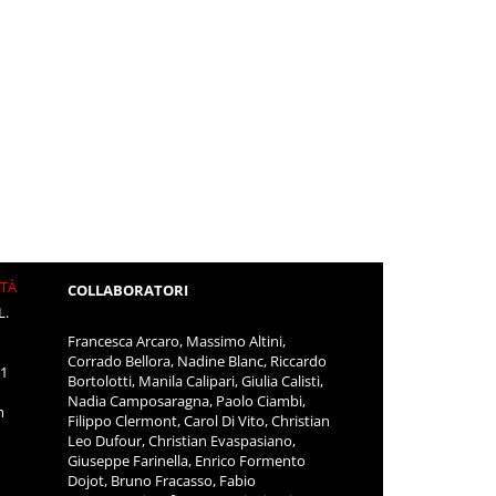
ITÀ
COLLABORATORI
L.
Francesca Arcaro, Massimo Altini,
Corrado Bellora, Nadine Blanc, Riccardo
11
Bortolotti, Manila Calipari, Giulia Calisti,
Nadia Camposaragna, Paolo Ciambi,
m
Filippo Clermont, Carol Di Vito, Christian
Leo Dufour, Christian Evaspasiano,
Giuseppe Farinella, Enrico Formento
Dojot, Bruno Fracasso, Fabio