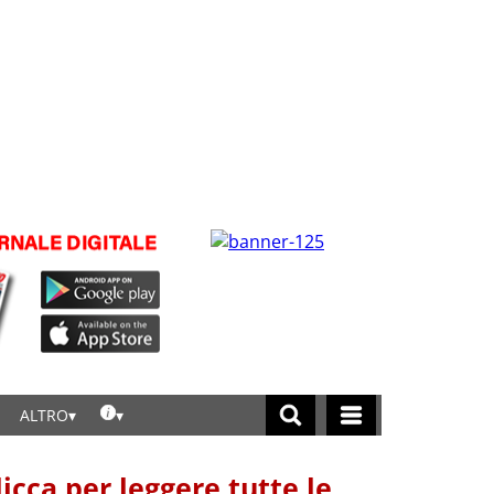
ALTRO
licca per leggere tutte le