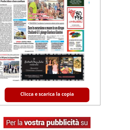
Clicca e scarica la copia