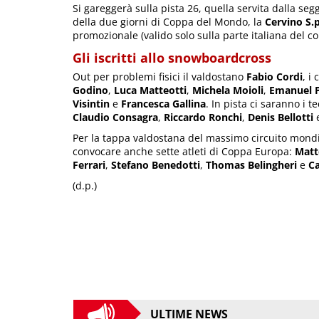
Si gareggerà sulla pista 26, quella servita dalla seg
della due giorni di Coppa del Mondo, la
Cervino S.p
promozionale (valido solo sulla parte italiana del c
Gli iscritti allo snowboardcross
Out per problemi fisici il valdostano
Fabio Cordi
, i
Godino
,
Luca Matteotti
,
Michela Moioli
,
Emanuel 
Visintin
e
Francesca Gallina
. In pista ci saranno i t
Claudio Consagra
,
Riccardo Ronchi
,
Denis Bellotti
Per la tappa valdostana del massimo circuito mondia
convocare anche sette atleti di Coppa Europa:
Matt
Ferrari
,
Stefano Benedotti
,
Thomas Belingheri
e
Ca
(d.p.)
ULTIME NEWS