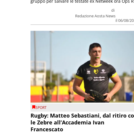
gruppo per salvare le testate ex Netweek ora Ops R.
di
Redazione Aosta News
il 06/08/2
SPORT
Rugby: Matteo Sebastiani, dal ritiro c
le Zebre all’Accademia Ivan
Francescato