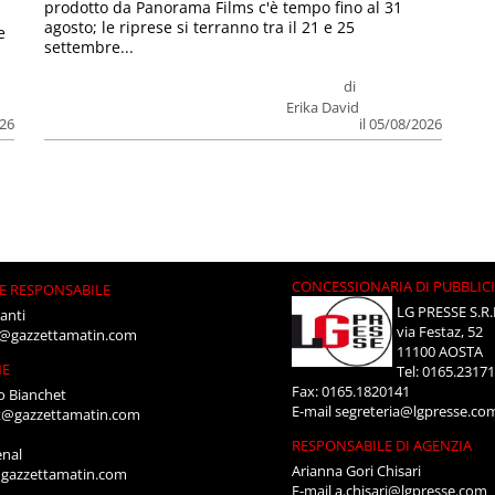
prodotto da Panorama Films c'è tempo fino al 31
agosto; le riprese si terranno tra il 21 e 25
e
settembre...
di
Erika David
026
il 05/08/2026
CONCESSIONARIA DI PUBBLIC
E RESPONSABILE
LG PRESSE S.R.
anti
via Festaz, 52
i@gazzettamatin.com
11100 AOSTA
NE
Tel: 0165.2317
Fax: 0165.1820141
o Bianchet
E-mail
segreteria@lgpresse.co
t@gazzettamatin.com
RESPONSABILE DI AGENZIA
enal
Arianna Gori Chisari
gazzettamatin.com
E-mail
a.chisari@lgpresse.com