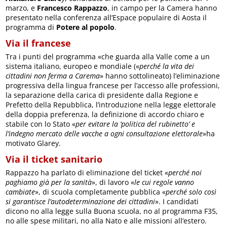
marzo, e
Francesco Rappazzo
, in campo per la Camera hanno
presentato nella conferenza all’Espace populaire di Aosta il
programma di
Potere al popolo
.
Via il francese
Tra i punti del programma «che guarda alla Valle come a un
sistema italiano, europeo e mondiale («
perché la vita dei
cittadini non ferma a Carema
» hanno sottolineato) l’eliminazione
progressiva della lingua francese per l’accesso alle professioni,
la separazione della carica di presidente dalla Regione e
Prefetto della Repubblica, l’introduzione nella legge elettorale
della doppia preferenza, la definizione di accordo chiaro e
stabile con lo Stato «
per evitare la ‘politica del rubinetto’ e
l’indegno mercato delle vacche a ogni consultazione elettorale
»ha
motivato Glarey.
Via il ticket sanitario
Rappazzo ha parlato di eliminazione del ticket «
perché noi
paghiamo già per la sanità
», di lavoro «
le cui regole vanno
cambiate
», di scuola completamente pubblica «
perché solo così
si garantisce l’autodeterminazione dei cittadini
». I candidati
dicono no alla legge sulla Buona scuola, no al programma F35,
no alle spese militari, no alla Nato e alle missioni all’estero.