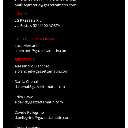
Mail:
segreteria@gazzettamatin.com
Editore
LG PRESSE S.R.L.
via Festaz, 52 11100 AOSTA
DIRETTORE RESPONSABILE
Luca Mercanti
l.mercanti@gazzettamatin.com
REDAZIONE
Alessandro Bianchet
a.bianchet@gazzettamatin.com
Danila Chenal
d.chenal@gazzettamatin.com
Erika David
e.david@gazzettamatin.com
Davide Pellegrino
d.pellegrino@gazzettamatin.com
Cinzia Timpano