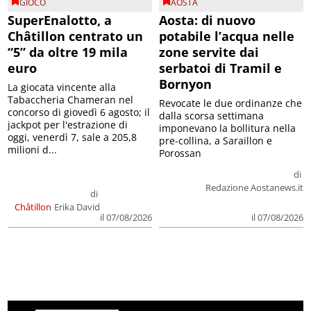
GIOCO
AOSTA
SuperEnalotto, a
Aosta: di nuovo
Châtillon centrato un
potabile l’acqua nelle
“5” da oltre 19 mila
zone servite dai
euro
serbatoi di Tramil e
Bornyon
La giocata vincente alla
Tabaccheria Chameran nel
Revocate le due ordinanze che
concorso di giovedì 6 agosto; il
dalla scorsa settimana
jackpot per l'estrazione di
imponevano la bollitura nella
oggi, venerdì 7, sale a 205,8
pre-collina, a Saraillon e
milioni d...
Porossan
di
Redazione Aostanews.it
di
Châtillon
Erika David
il 07/08/2026
il 07/08/2026