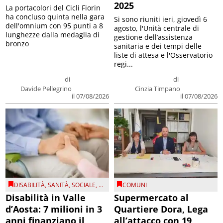
2025
La portacolori del Cicli Fiorin
ha concluso quinta nella gara
Si sono riuniti ieri, giovedì 6
dell'omnium con 95 punti a 8
agosto, l'Unità centrale di
lunghezze dalla medaglia di
gestione dell’assistenza
bronzo
sanitaria e dei tempi delle
liste di attesa e l'Osservatorio
regi...
di
di
Davide Pellegrino
Cinzia Timpano
il 07/08/2026
il 07/08/2026
DISABILITÀ
,
SANITÀ
,
SOCIALE
, ...
COMUNI
Disabilità in Valle
Supermercato al
d’Aosta: 7 milioni in 3
Quartiere Dora, Lega
anni finanziano il
all’attacco con 19