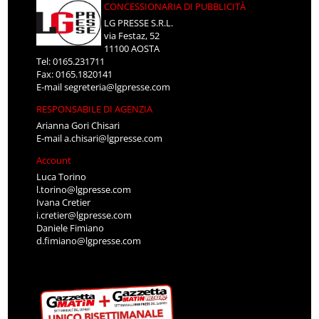
CONCESSIONARIA DI PUBBLICITÀ
LG PRESSE S.R.L.
via Festaz, 52
11100 AOSTA
Tel: 0165.231711
Fax: 0165.1820141
E-mail
segreteria@lgpresse.com
RESPONSABILE DI AGENZIA
Arianna Gori Chisari
E-mail
a.chisari@lgpresse.com
Account
Luca Torino
l.torino@lgpresse.com
Ivana Cretier
i.cretier@lgpresse.com
Daniele Fimiano
d.fimiano@lgpresse.com