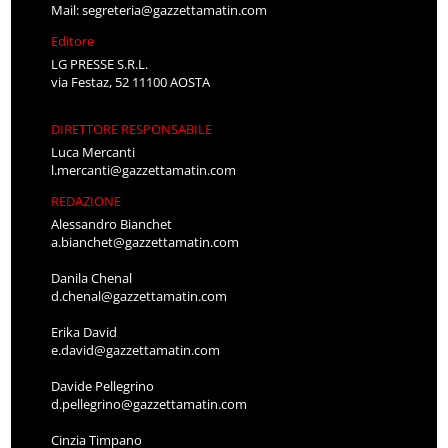
Mail:
segreteria@gazzettamatin.com
Editore
LG PRESSE S.R.L.
via Festaz, 52 11100 AOSTA
DIRETTORE RESPONSABILE
Luca Mercanti
l.mercanti@gazzettamatin.com
REDAZIONE
Alessandro Bianchet
a.bianchet@gazzettamatin.com
Danila Chenal
d.chenal@gazzettamatin.com
Erika David
e.david@gazzettamatin.com
Davide Pellegrino
d.pellegrino@gazzettamatin.com
Cinzia Timpano