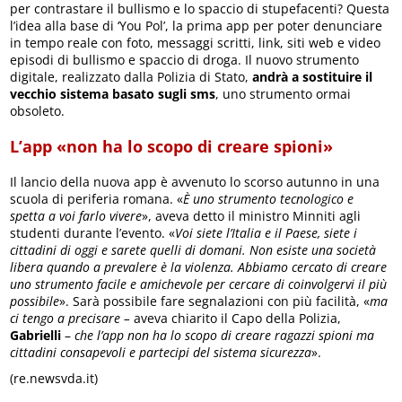
per contrastare il bullismo e lo spaccio di stupefacenti? Questa
l’idea alla base di ‘You Pol’, la prima app per poter denunciare
in tempo reale con foto, messaggi scritti, link, siti web e video
episodi di bullismo e spaccio di droga. Il nuovo strumento
digitale, realizzato dalla Polizia di Stato,
andrà a sostituire il
vecchio sistema basato sugli sms
, uno strumento ormai
obsoleto.
L’app «non ha lo scopo di creare spioni»
Il lancio della nuova app è avvenuto lo scorso autunno in una
scuola di periferia romana. «
È uno strumento tecnologico e
spetta a voi farlo vivere
», aveva detto il ministro Minniti agli
studenti durante l’evento. «
Voi siete l’Italia e il Paese, siete i
cittadini di oggi e sarete quelli di domani. Non esiste una società
libera quando a prevalere è la violenza. Abbiamo cercato di creare
uno strumento facile e amichevole per cercare di coinvolgervi il più
possibile
». Sarà possibile fare segnalazioni con più facilità, «
ma
ci tengo a precisare –
aveva chiarito il Capo della Polizia,
Gabrielli
–
che l’app non ha lo scopo di creare ragazzi spioni ma
cittadini consapevoli e partecipi del sistema sicurezza
».
(re.newsvda.it)