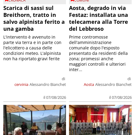
CRONACA
COMUNI
Scarica di sassi sul
Aosta, degrado in via
Breithorn, tratto in
Festaz: installata una
salvo alpinista ferito a
telecamera alla Torre
una gamba
del Lebbroso
L'intervento è avvenuto in
Prime contromosse
parte via terra e in parte con
dell'amministrazione
l'elicottero a causa delle
comunale dopo l'esposto
condizioni meteo. L'alpinista
presentato da residenti della
non ha riportato gravi ferite
zona; promessi anche
maggiori controlli e ulteriori
inter...
di
di
cervinia
Alessandro Bianchet
Aosta
Alessandro Bianchet
il 07/08/2026
il 07/08/2026