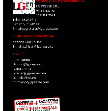
CONCESSIONARIA DI PUBBLICITÀ
LG PRESSE S.R.L.
via Festaz, 52
11100 AOSTA
Tel: 0165.231711
Fax: 0165.1820141
E-mail
segreteria@lgpresse.com
RESPONSABILE DI AGENZIA
Arianna Gori Chisari
E-mail
a.chisari@lgpresse.com
Account
Luca Torino
l.torino@lgpresse.com
Ivana Cretier
i.cretier@lgpresse.com
Daniele Fimiano
d.fimiano@lgpresse.com