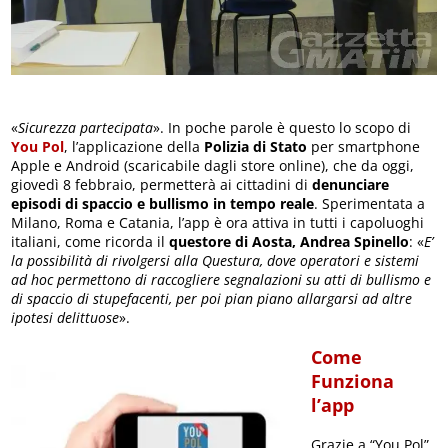
«
Sicurezza partecipata
». In poche parole è questo lo scopo di
You Pol
, l’applicazione della
Polizia di Stato
per smartphone
Apple e Android (scaricabile dagli store online), che da oggi,
giovedì 8 febbraio, permetterà ai cittadini di
denunciare
episodi di spaccio e bullismo in tempo reale
. Sperimentata a
Milano, Roma e Catania, l’app è ora attiva in tutti i capoluoghi
italiani, come ricorda il
questore di Aosta, Andrea Spinello
: «
E’
la possibilità di rivolgersi alla Questura, dove operatori e sistemi
ad hoc permettono di raccogliere segnalazioni su atti di bullismo e
di spaccio di stupefacenti, per poi pian piano allargarsi ad altre
ipotesi delittuose
».
Come
Funziona
l’app
Grazie a “You Pol”