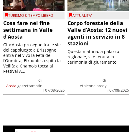
TURISMO & TEMPO LIBERO
ATTUALITA'
Cosa fare nel fine
Corpo forestale della
settimana in Valle
Valle d’Aosta: 12 nuovi
d’Aosta
agenti in servizio in 8
stazioni
GiocAosta prosegue tra le vie
del capoluogo; a Brissogne
Questa mattina, a palazzo
entra nel vivo la Feta de
regionale, si è tenuta la
l’Oumbra; Etroubles ospita la
cerimonia di giuramento
Veillà; a Chamois tocca al
Festival A...
di
di
Aosta
gazzettamatin
ethienne bredy
il 07/08/2026
il 07/08/2026