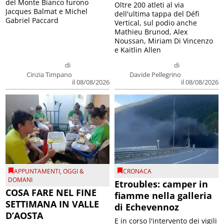
del Monte Bianco furono
Oltre 200 atleti al via
Jacques Balmat e Michel
dell'ultima tappa del Défì
Gabriel Paccard
Vertical, sul podio anche
Mathieu Brunod, Alex
Noussan, Miriam Di Vincenzo
e Kaitlin Allen
di
di
Cinzia Timpano
Davide Pellegrino
il 08/08/2026
il 08/08/2026
APPUNTAMENTI
,
OGGI &
CRONACA
DOMANI
Etroubles: camper in
COSA FARE NEL FINE
fiamme nella galleria
SETTIMANA IN VALLE
di Echevennoz
D’AOSTA
E in corso l'intervento dei vigili