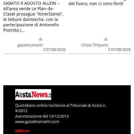
SABATO 8 AGOSTO ALLEIN –
del fuoco, non ci sono feriti
All’area verde Le Plan-de-
Clavel prosegue “ItinerDante”,
le letture dantesche, con la
partecipazione di Antonello
Pistritto (...
di
di
gazzettamatin
Cinzia Timpano
il 07/08/2026
il 07/08/2026
Quotidiano online Iscrizione al Tribunale di Aosta n.
8/2012
Autorizzazione del 13/12/2012
www.gazzettamatin.com
Editore