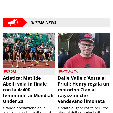
ULTIME NEWS
SPORT
ATTUALITA'
Atletica: Matilde
Dalle Valle d’Aosta al
Abelli vola in finale
Friuli: Henry regala un
con la 4×400
motorino Ciao ai
femminile ai Mondiali
ragazzini che
Under 20
vendevano limonata
Grande prestazione delle
Ondata di generosità per i tre
azzurre - con tanto di record
giovani della provincia di