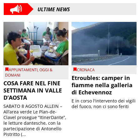
ULTIME NEWS
APPUNTAMENTI
,
OGGI &
CRONACA
DOMANI
Etroubles: camper in
COSA FARE NEL FINE
fiamme nella galleria
SETTIMANA IN VALLE
di Echevennoz
D’AOSTA
E in corso l'intervento dei vigili
SABATO 8 AGOSTO ALLEIN –
del fuoco, non ci sono feriti
All’area verde Le Plan-de-
Clavel prosegue “ItinerDante”,
le letture dantesche, con la
partecipazione di Antonello
Pistritto (...