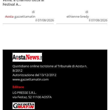
Festival A...
di
di
Aosta
gazzettamatin
ethienne bredy
il 07/08/2026
il 07/08/2026
Quotidiano online Iscrizione al Tribunale di Aosta n.
8/2012
Autorizzazione del 13/12/2012
www.gazzettamatin.com
Editore
LG PRESSE S.R.L.
via Festaz, 52 11100 AOSTA