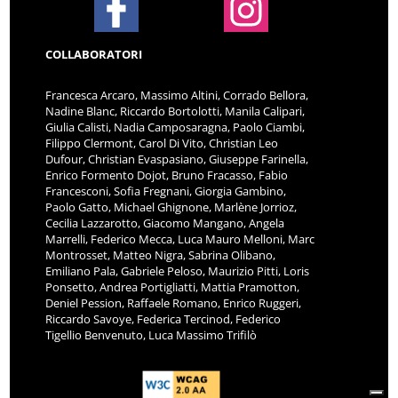
COLLABORATORI
Francesca Arcaro, Massimo Altini, Corrado Bellora,
Nadine Blanc, Riccardo Bortolotti, Manila Calipari,
Giulia Calisti, Nadia Camposaragna, Paolo Ciambi,
Filippo Clermont, Carol Di Vito, Christian Leo
Dufour, Christian Evaspasiano, Giuseppe Farinella,
Enrico Formento Dojot, Bruno Fracasso, Fabio
Francesconi, Sofia Fregnani, Giorgia Gambino,
Paolo Gatto, Michael Ghignone, Marlène Jorrioz,
Cecilia Lazzarotto, Giacomo Mangano, Angela
Marrelli, Federico Mecca, Luca Mauro Melloni, Marc
Montrosset, Matteo Nigra, Sabrina Olibano,
Emiliano Pala, Gabriele Peloso, Maurizio Pitti, Loris
Ponsetto, Andrea Portigliatti, Mattia Pramotton,
Deniel Pession, Raffaele Romano, Enrico Ruggeri,
Riccardo Savoye, Federica Tercinod, Federico
Tigellio Benvenuto, Luca Massimo Trifilò