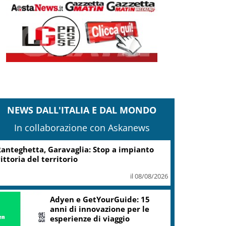
NEWS DALL'ITALIA E DAL MONDO
In collaborazione con Askanews
Turismo, Osservatorio
Telepass: +20% di interesse
per i viaggi in auto
il 07/08/2026
ic, Liguria: 5,8 mln da piano Grandi
rogetti Beni Culturali