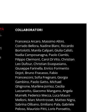
ITÀ
COLLABORATORI
L.
Francesca Arcaro, Massimo Altini,
Corrado Bellora, Nadine Blanc, Riccardo
11
Bortolotti, Manila Calipari, Giulia Calisti,
Nadia Camposaragna, Paolo Ciambi,
m
Filippo Clermont, Carol Di Vito, Christian
Leo Dufour, Christian Evaspasiano,
Giuseppe Farinella, Enrico Formento
Dojot, Bruno Fracasso, Fabio
Francesconi, Sofia Fregnani, Giorgia
Gambino, Paolo Gatto, Michael
Ghignone, Marlène Jorrioz, Cecilia
Lazzarotto, Giacomo Mangano, Angela
Marrelli, Federico Mecca, Luca Mauro
Melloni, Marc Montrosset, Matteo Nigra,
Sabrina Olibano, Emiliano Pala, Gabriele
Peloso, Maurizio Pitti, Loris Ponsetto,