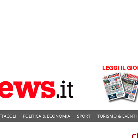
TTACOLI
POLITICA & ECONOMIA
SPORT
TURISMO & EVENTI
C