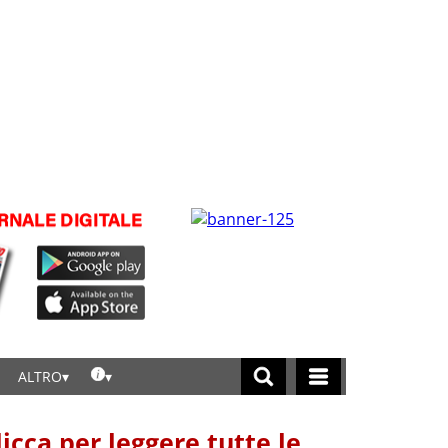
ALTRO
licca per leggere tutte le