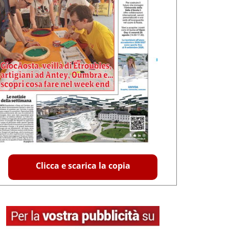
Clicca e scarica la copia