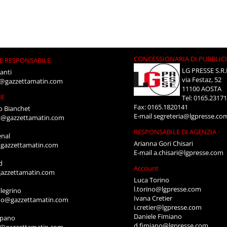
CONCESSIONARIA DI PUBBLIC
E RESPONSABILE
LG PRESSE S.R.
anti
via Festaz, 52
i@gazzettamatin.com
11100 AOSTA
NE
Tel: 0165.2317
Fax: 0165.1820141
o Bianchet
E-mail
segreteria@lgpresse.co
t@gazzettamatin.com
RESPONSABILE DI AGENZIA
enal
Arianna Gori Chisari
gazzettamatin.com
E-mail
a.chisari@lgpresse.com
d
Account
azzettamatin.com
Luca Torino
l.torino@lgpresse.com
legrino
Ivana Cretier
ino@gazzettamatin.com
i.cretier@lgpresse.com
Daniele Fimiano
mpano
d.fimiano@lgpresse.com
o@gazzettamatin.com