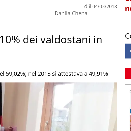
di
il
04/03/2018
n
Danila Chenal
C
l 10% dei valdostani in
del 59,02%; nel 2013 si attestava a 49,91%