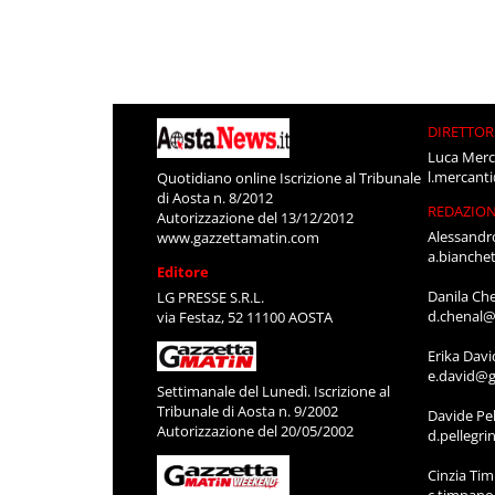
DIRETTOR
Luca Merc
l.mercant
Quotidiano online Iscrizione al Tribunale
di Aosta n. 8/2012
REDAZIO
Autorizzazione del 13/12/2012
Alessandr
www.gazzettamatin.com
a.bianche
Editore
Danila Ch
LG PRESSE S.R.L.
d.chenal@
via Festaz, 52 11100 AOSTA
Erika Davi
e.david@g
Settimanale del Lunedì. Iscrizione al
Tribunale di Aosta n. 9/2002
Davide Pel
Autorizzazione del 20/05/2002
d.pellegr
Cinzia Ti
c.timpan