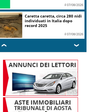
il 07/08/2026
Mondiali Wakeboard: primo
oro è azzurro, Noa Gualtieri
campione Under 14
il 07/08/2026
❮
❯