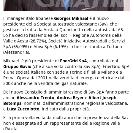
Il manager italo-libanese
Georges Mikhael
è il nuovo
presidente della Società autostrade valdostane (Sav), che
gestisce la tratta da Aosta a Quincinetto della autostrada A5.
Lo ha deciso l’assemblea dei soci – Regione Autonoma della
Valle d’Aosta (28,72%), Società Iniziative Autostradali e Servizi
SpA (65,09%) e Ativa SpA (6,19%) – che si è riunita a Tortona
(Alessandria).
Mikhael è già presidente di
EnerGrid SpA
, controllata dal
Gruppo Gavio
(che a sua volta controlla Sav SpA). EnerGrid SpA
è una società italiana con sede a Torino e filiali a Milano e a
Roma. Opera dal 2001 nella vendita di energia elettrica e dal
2008 anche nella vendita del gas naturale.
Del nuovo Consiglio di amministrazione di Sav SpA fanno parte
anche
Alessandro Trento
,
Andrea Bryer
e
Albert Joseph
Betemps
, nominati dall’amministrazione regionale valdostana,
e
Luca Zuccolotto
, indicato dalla proprietà.
E’ la prima volta volta da molti anni che la presidenza della Sav
non è assegnata ad un rappresentante della Regione Valle
d’Aosta.