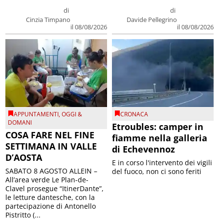
di
di
Cinzia Timpano
Davide Pellegrino
il 08/08/2026
il 08/08/2026
APPUNTAMENTI
,
OGGI &
CRONACA
DOMANI
Etroubles: camper in
COSA FARE NEL FINE
fiamme nella galleria
SETTIMANA IN VALLE
di Echevennoz
D’AOSTA
E in corso l'intervento dei vigili
SABATO 8 AGOSTO ALLEIN –
del fuoco, non ci sono feriti
All’area verde Le Plan-de-
Clavel prosegue “ItinerDante”,
le letture dantesche, con la
partecipazione di Antonello
Pistritto (...