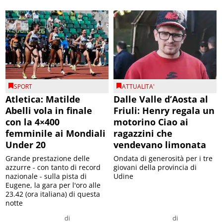
SPORT
ATTUALITA'
Atletica: Matilde
Dalle Valle d’Aosta al
Abelli vola in finale
Friuli: Henry regala un
con la 4×400
motorino Ciao ai
femminile ai Mondiali
ragazzini che
Under 20
vendevano limonata
Grande prestazione delle
Ondata di generosità per i tre
azzurre - con tanto di record
giovani della provincia di
nazionale - sulla pista di
Udine
Eugene, la gara per l'oro alle
23.42 (ora italiana) di questa
notte
di
di