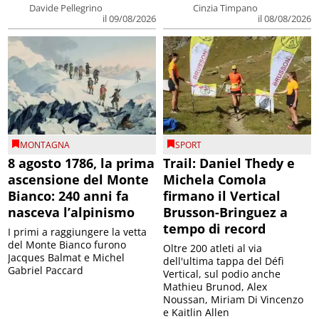
Davide Pellegrino
Cinzia Timpano
il 09/08/2026
il 08/08/2026
MONTAGNA
SPORT
8 agosto 1786, la prima
Trail: Daniel Thedy e
ascensione del Monte
Michela Comola
Bianco: 240 anni fa
firmano il Vertical
nasceva l’alpinismo
Brusson-Bringuez a
tempo di record
I primi a raggiungere la vetta
del Monte Bianco furono
Oltre 200 atleti al via
Jacques Balmat e Michel
dell'ultima tappa del Défì
Gabriel Paccard
Vertical, sul podio anche
Mathieu Brunod, Alex
Noussan, Miriam Di Vincenzo
e Kaitlin Allen