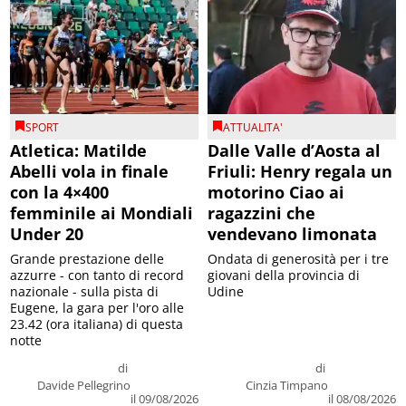
SPORT
ATTUALITA'
Atletica: Matilde
Dalle Valle d’Aosta al
Abelli vola in finale
Friuli: Henry regala un
con la 4×400
motorino Ciao ai
femminile ai Mondiali
ragazzini che
Under 20
vendevano limonata
Grande prestazione delle
Ondata di generosità per i tre
azzurre - con tanto di record
giovani della provincia di
nazionale - sulla pista di
Udine
Eugene, la gara per l'oro alle
23.42 (ora italiana) di questa
notte
di
di
Davide Pellegrino
Cinzia Timpano
il 09/08/2026
il 08/08/2026