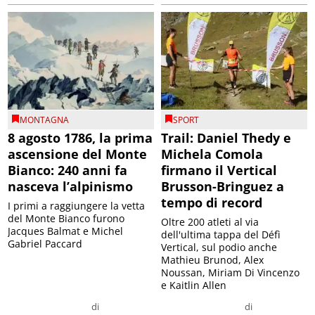
MONTAGNA
SPORT
8 agosto 1786, la prima
Trail: Daniel Thedy e
ascensione del Monte
Michela Comola
Bianco: 240 anni fa
firmano il Vertical
nasceva l’alpinismo
Brusson-Bringuez a
tempo di record
I primi a raggiungere la vetta
del Monte Bianco furono
Oltre 200 atleti al via
Jacques Balmat e Michel
dell'ultima tappa del Défì
Gabriel Paccard
Vertical, sul podio anche
Mathieu Brunod, Alex
Noussan, Miriam Di Vincenzo
e Kaitlin Allen
di
di