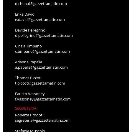
d.chenal@gazzettamatin.com
Erika David
e.david@gazzettamatin.com
Davide Pellegrino
d.pellegrino@gazzettamatin.com
Cinzia Timpano
c.timpano@gazzettamatin.com
Arianna Papalia
a.papalia@gazzettamatin.com
Thomas Piccot
t.piccot@gazzettamatin.com
Fausto Vassoney
f.vassoney@gazzettamatin.com
SEGRETERIA
Roberta Prodoti
segreteria@gazzettamatin.com
Stefania Muscolo