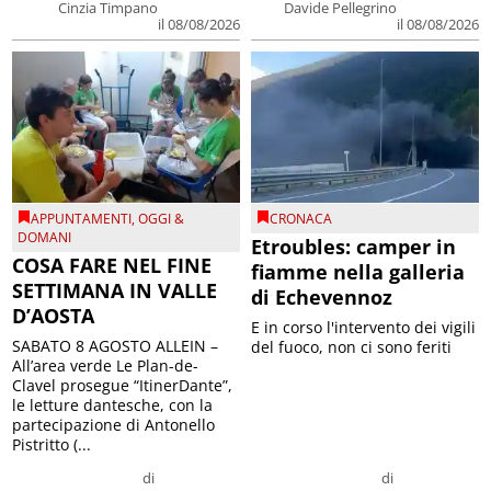
Cinzia Timpano
Davide Pellegrino
il 08/08/2026
il 08/08/2026
APPUNTAMENTI
,
OGGI &
CRONACA
DOMANI
Etroubles: camper in
COSA FARE NEL FINE
fiamme nella galleria
SETTIMANA IN VALLE
di Echevennoz
D’AOSTA
E in corso l'intervento dei vigili
SABATO 8 AGOSTO ALLEIN –
del fuoco, non ci sono feriti
All’area verde Le Plan-de-
Clavel prosegue “ItinerDante”,
le letture dantesche, con la
partecipazione di Antonello
Pistritto (...
di
di