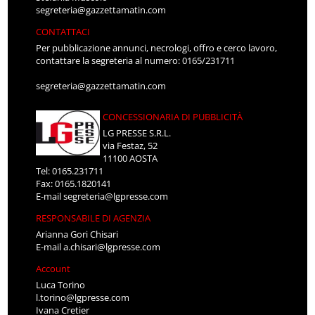
segreteria@gazzettamatin.com
CONTATTACI
Per pubblicazione annunci, necrologi, offro e cerco lavoro,
contattare la segreteria al numero: 0165/231711
segreteria@gazzettamatin.com
CONCESSIONARIA DI PUBBLICITÀ
LG PRESSE S.R.L.
via Festaz, 52
11100 AOSTA
Tel: 0165.231711
Fax: 0165.1820141
E-mail
segreteria@lgpresse.com
RESPONSABILE DI AGENZIA
Arianna Gori Chisari
E-mail
a.chisari@lgpresse.com
Account
Luca Torino
l.torino@lgpresse.com
Ivana Cretier