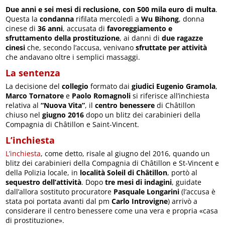
Due anni e sei mesi di reclusione, con 500 mila euro di multa
.
Questa la
condanna
rifilata mercoledì a
Wu Bihong
, donna
cinese di
36 anni
, accusata di
favoreggiamento e
sfruttamento della prostituzione
, ai danni di
due ragazze
cinesi
che, secondo l’accusa, venivano
sfruttate per attività
che andavano oltre i semplici massaggi.
La sentenza
La decisione del
collegio
formato dai
giudici Eugenio Gramola
,
Marco Tornatore
e
Paolo Romagnoli
si riferisce all’inchiesta
relativa al
“Nuova Vita”
, il
centro benessere
di Châtillon
chiuso nel
giugno 2016
dopo un blitz dei carabinieri della
Compagnia di Châtillon e Saint-Vincent.
L’inchiesta
L’inchiesta
, come detto, risale al giugno del 2016, quando un
blitz dei carabinieri della Compagnia di Châtillon e St-Vincent e
della Polizia locale, in
località Soleil di Châtillon
, portò al
sequestro dell’attività
. Dopo
tre mesi di indagini
, guidate
dall’allora sostituto procuratore
Pasquale Longarini
(l’accusa è
stata poi portata avanti dal pm
Carlo Introvigne
) arrivò a
considerare il centro benessere come una vera e propria «casa
di prostituzione».