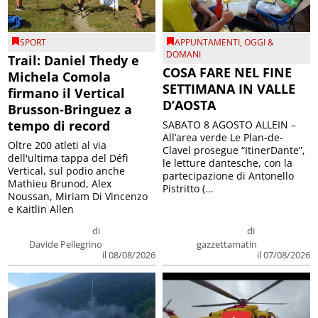
SPORT
APPUNTAMENTI
,
OGGI &
DOMANI
Trail: Daniel Thedy e
COSA FARE NEL FINE
Michela Comola
SETTIMANA IN VALLE
firmano il Vertical
D’AOSTA
Brusson-Bringuez a
tempo di record
SABATO 8 AGOSTO ALLEIN –
All’area verde Le Plan-de-
Oltre 200 atleti al via
Clavel prosegue “ItinerDante”,
dell'ultima tappa del Défì
le letture dantesche, con la
Vertical, sul podio anche
partecipazione di Antonello
Mathieu Brunod, Alex
Pistritto (...
Noussan, Miriam Di Vincenzo
e Kaitlin Allen
di
di
Davide Pellegrino
gazzettamatin
il 08/08/2026
il 07/08/2026