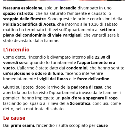
Nessuna esplosione
, solo un
incendio
divampato in uno
spazio ristretto
, che ha saturato l’ambiente e causato lo
scoppio delle finestre
. Sono queste le prime conclusioni della
Polizia Scientifica di Aosta
, che intorno alle 10.30 di sabato
mattina ha terminato i rilievi sull’appartamento al
settimo
piano del condominio di viale Partigiani
, che venerdì sera è
stato devastato dalla fiamme.
L’incendio
Come detto, l’incendio è divampato intorno alle
22.30 di
venerdì sera
, quando fortunatamente
l’appartamento era
vuoto
. L’allarme è stato dato dai
condomini
, che hanno sentito
un’esplosione e odore di fumo
, facendo intervenire
immediatamente i
vigili del fuoco
e le
forze dell’ordine
.
Giunti sul posto, dopo l’arrivo della
padrona di casa
, che
aperta la porta ha visto l’appartamento invaso dalle fiamme, i
pompieri hanno impiegato un
paio d’ore a spegnere il rogo
,
lasciando poi spazio ai rilievi della
Scientifica
, conclusi, come
detto, nella mattinata di sabato.
Le cause
Dai
primi esami
, l’incendio risulta scoppiato per
cause