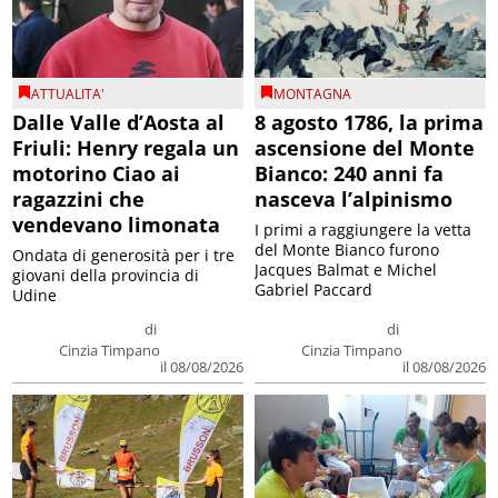
ATTUALITA'
MONTAGNA
Dalle Valle d’Aosta al
8 agosto 1786, la prima
Friuli: Henry regala un
ascensione del Monte
motorino Ciao ai
Bianco: 240 anni fa
ragazzini che
nasceva l’alpinismo
vendevano limonata
I primi a raggiungere la vetta
del Monte Bianco furono
Ondata di generosità per i tre
Jacques Balmat e Michel
giovani della provincia di
Gabriel Paccard
Udine
di
di
Cinzia Timpano
Cinzia Timpano
il 08/08/2026
il 08/08/2026