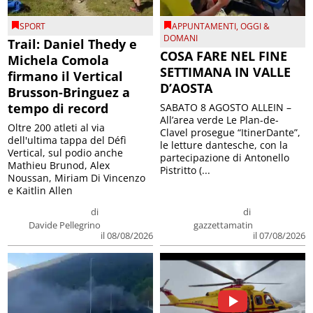
SPORT
APPUNTAMENTI
,
OGGI &
DOMANI
Trail: Daniel Thedy e
COSA FARE NEL FINE
Michela Comola
SETTIMANA IN VALLE
firmano il Vertical
D’AOSTA
Brusson-Bringuez a
tempo di record
SABATO 8 AGOSTO ALLEIN –
All’area verde Le Plan-de-
Oltre 200 atleti al via
Clavel prosegue “ItinerDante”,
dell'ultima tappa del Défì
le letture dantesche, con la
Vertical, sul podio anche
partecipazione di Antonello
Mathieu Brunod, Alex
Pistritto (...
Noussan, Miriam Di Vincenzo
e Kaitlin Allen
di
di
Davide Pellegrino
gazzettamatin
il 08/08/2026
il 07/08/2026