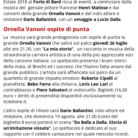
Estate 2018 al
Forte di Bard
ricca di eventi, a cominciare dalla
mostra del geniale pittore francese
Henri Matisse
e dai
concerti della grande
Ornella Vanoni
e del noto attore e
imitatore
Dario Ballantini
, con un
omaggio a Lucio Dalla
.
Ornella Vanoni ospite di punta
La musica sarà grande protagonista con ospite di punta la
grande
Ornella Vanoni
che salirà sul palco
giovedì 26 luglio
alle ore 21.30, con “
La mia storia”
, un racconto in musica della
straordinaria carriera artistica di una della più apprezzate voci
della canzone italiana. Lo spettacolo presenta i brani storici
della mala, di Brecht ed i successi che l’hanno fatta amare dal
grande pubblico. L’artista sarà affiancata sul palco da un
quartetto di grande impatto emotivo:
Roberto Cipelli
al
pianoforte,
Bebo Ferra
alla chitarra,
Loris Leo Lari
al
contrabbasso e
Piero Salvatori
al violoncello. Biglietti (16,00
euro + diritti di prevendita) disponibili esclusivamente su
ticketone.it.
L’altro ospite di rilievo sarà
Dario Ballantini
, noto attore ed
imitatore, che domenica 19 agosto, alle 21.00 (costo del
biglietto 8 euro) porterà in scena
“Da Balla a Dalla. Storia di
un’imitazione vissuta”
. Lo spettacolo è dedicato al suo
rapporto con il celebre cantautore nel quale mescola ricordi,