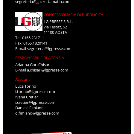
segreteria@gazzettamatin.com
CONCESSIONARIA DI PUBBLICITÀ
LG PRESSE S.R.L.
via Festaz, 52
11100 AOSTA
Tel: 0165.231711
Fax: 0165.1820141
E-mail
segreteria@lgpresse.com
RESPONSABILE DI AGENZIA
Arianna Gori Chisari
E-mail
a.chisari@lgpresse.com
Account
Luca Torino
l.torino@lgpresse.com
Ivana Cretier
i.cretier@lgpresse.com
Daniele Fimiano
d.fimiano@lgpresse.com