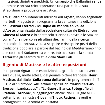
imitazioni, dipinti e aneddoti. Un omaggio che Ballantini rende
all’amico e artista reinterpretando una parte della sua
straordinaria produzione artistica.
Tra gli altri appuntamenti musicali adi agosto, vanno segnalati:
martedì 14 agosto è in programma la ventunesima edizione
del
Festival Etétrad – Musique du monde en Vallée
d‘Aoste,
organizzata dall’associazione culturale Etétrad, con
Ginevra Di Marco
e lo spettacolo “Donna Ginevra e le Stazioni
Lunari” che ripercorre gli ultimi dieci anni della ricerca
musicale dell’artista, volta a scoprire e riscoprire pezzi della
tradizione popolare a partire dal bacino del Mediterraneo fino
alle coste del Sudamerica e oltre. Introdurranno la serata
Tartaraf
e gli esercizi di stile della
Sfom Lab
.
Il genio di Matisse e le altre esposizioni
Per quanto riguarda le esposizioni, la grande mostra-evento
sarà quella, molto attesa, del geniale pittore francese
Henri
Matisse
, dal titolo
“Sulla scena dell’arte”,
in programma dal 7
luglio al 14 ottobre. Alle attuali esposizioni
“Henri Cartier-
Bresson. Landscapes”
e
“La Guerra Bianca. Fotografie di
Stefano Torrione”,
si aggiungerà anche, dal 15 luglio al 16
settembre
,
la mostra
Giovanni Thoux Racines
, eventi e
protagonisti della storia valdostana.