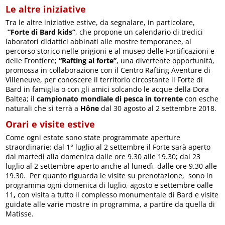
Le altre iniziative
Tra le altre iniziative estive, da segnalare, in particolare,
“Forte di Bard kids”
, che propone un calendario di tredici
laboratori didattici abbinati alle mostre temporanee, al
percorso storico nelle prigioni e al museo delle Fortificazioni e
delle Frontiere;
“Rafting al forte”
, una divertente opportunità,
promossa in collaborazione con il Centro Rafting Aventure di
Villeneuve, per conoscere il territorio circostante il Forte di
Bard in famiglia o con gli amici solcando le acque della Dora
Baltea; il
campionato mondiale di pesca in torrente
con esche
naturali che si terrà a
Hône
dal 30 agosto al 2 settembre 2018.
Orari e visite estive
Come ogni estate sono state programmate aperture
straordinarie: dal 1° luglio al 2 settembre il Forte sarà aperto
dal martedì alla domenica dalle ore 9.30 alle 19.30; dal 23
luglio al 2 settembre aperto anche al lunedì, dalle ore 9.30 alle
19.30. Per quanto riguarda le visite su prenotazione, sono in
programma ogni domenica di luglio, agosto e settembre oalle
11
,
con visita a tutto il complesso monumentale di Bard e visite
guidate alle varie mostre in programma, a partire da quella di
Matisse.