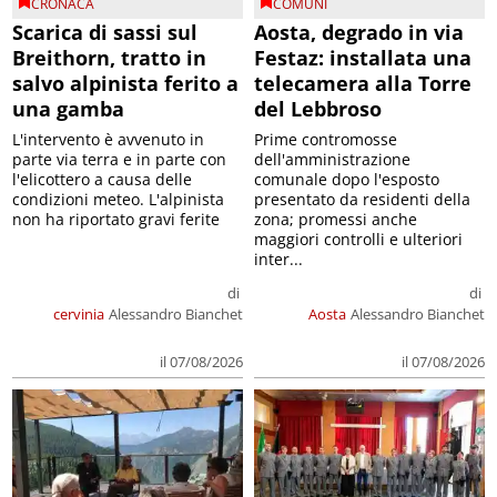
CRONACA
COMUNI
Scarica di sassi sul
Aosta, degrado in via
Breithorn, tratto in
Festaz: installata una
salvo alpinista ferito a
telecamera alla Torre
una gamba
del Lebbroso
L'intervento è avvenuto in
Prime contromosse
parte via terra e in parte con
dell'amministrazione
l'elicottero a causa delle
comunale dopo l'esposto
condizioni meteo. L'alpinista
presentato da residenti della
non ha riportato gravi ferite
zona; promessi anche
maggiori controlli e ulteriori
inter...
di
di
cervinia
Alessandro Bianchet
Aosta
Alessandro Bianchet
il 07/08/2026
il 07/08/2026