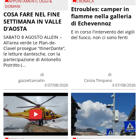
APPUNTAMENTI
,
OGGI &
CRONACA
DOMANI
Etroubles: camper in
COSA FARE NEL FINE
fiamme nella galleria
SETTIMANA IN VALLE
di Echevennoz
D’AOSTA
E in corso l'intervento dei vigili
SABATO 8 AGOSTO ALLEIN –
del fuoco, non ci sono feriti
All’area verde Le Plan-de-
Clavel prosegue “ItinerDante”,
le letture dantesche, con la
partecipazione di Antonello
Pistritto (...
di
di
gazzettamatin
Cinzia Timpano
il 07/08/2026
il 07/08/2026