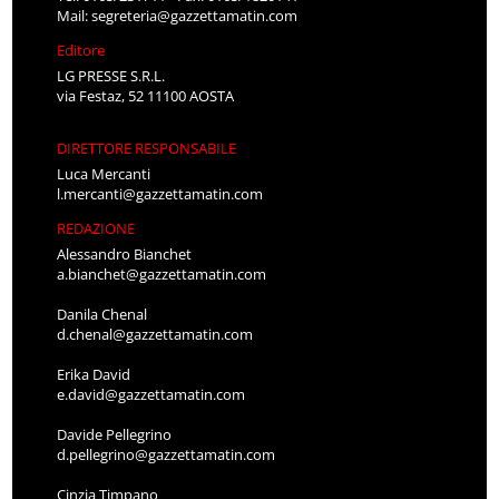
Mail:
segreteria@gazzettamatin.com
Editore
LG PRESSE S.R.L.
via Festaz, 52 11100 AOSTA
DIRETTORE RESPONSABILE
Luca Mercanti
l.mercanti@gazzettamatin.com
REDAZIONE
Alessandro Bianchet
a.bianchet@gazzettamatin.com
Danila Chenal
d.chenal@gazzettamatin.com
Erika David
e.david@gazzettamatin.com
Davide Pellegrino
d.pellegrino@gazzettamatin.com
Cinzia Timpano