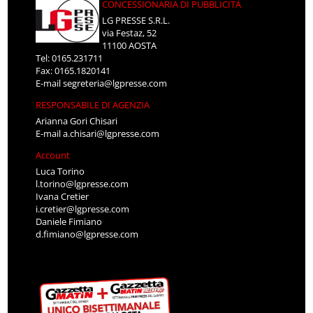
CONCESSIONARIA DI PUBBLICITÀ
LG PRESSE S.R.L.
via Festaz, 52
11100 AOSTA
Tel: 0165.231711
Fax: 0165.1820141
E-mail
segreteria@lgpresse.com
RESPONSABILE DI AGENZIA
Arianna Gori Chisari
E-mail
a.chisari@lgpresse.com
Account
Luca Torino
l.torino@lgpresse.com
Ivana Cretier
i.cretier@lgpresse.com
Daniele Fimiano
d.fimiano@lgpresse.com