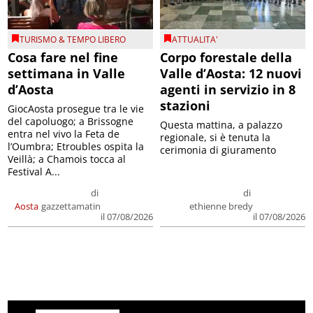
TURISMO & TEMPO LIBERO
ATTUALITA'
Cosa fare nel fine
Corpo forestale della
settimana in Valle
Valle d’Aosta: 12 nuovi
d’Aosta
agenti in servizio in 8
stazioni
GiocAosta prosegue tra le vie
del capoluogo; a Brissogne
Questa mattina, a palazzo
entra nel vivo la Feta de
regionale, si è tenuta la
l’Oumbra; Etroubles ospita la
cerimonia di giuramento
Veillà; a Chamois tocca al
Festival A...
di
di
Aosta
gazzettamatin
ethienne bredy
il 07/08/2026
il 07/08/2026