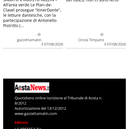
All’area verde Le Plan-de-
Clavel prosegue “ItinerDante”,
le letture dantesche, con la
partecipazione di Antonello
Pistritto (...
di
di
gazzettamatin
Cinzia Timpano
il 07/08/2026
il 07/08/2026
Quotidiano online Iscrizione al Tribunale di Aosta n.
8/2012
Autorizzazione del 13/12/2012
www.gazzettamatin.com
Editore