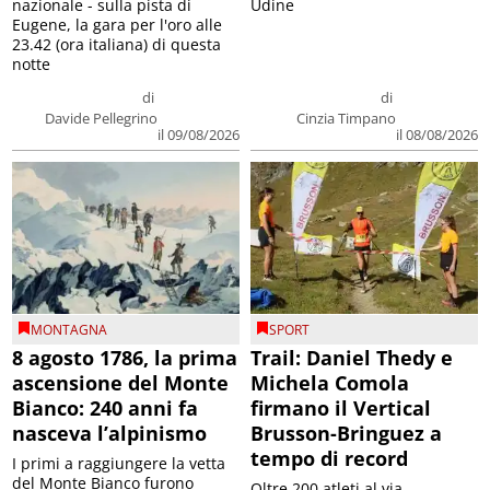
nazionale - sulla pista di
Udine
Eugene, la gara per l'oro alle
23.42 (ora italiana) di questa
notte
di
di
Davide Pellegrino
Cinzia Timpano
il 09/08/2026
il 08/08/2026
MONTAGNA
SPORT
8 agosto 1786, la prima
Trail: Daniel Thedy e
ascensione del Monte
Michela Comola
Bianco: 240 anni fa
firmano il Vertical
nasceva l’alpinismo
Brusson-Bringuez a
tempo di record
I primi a raggiungere la vetta
del Monte Bianco furono
Oltre 200 atleti al via