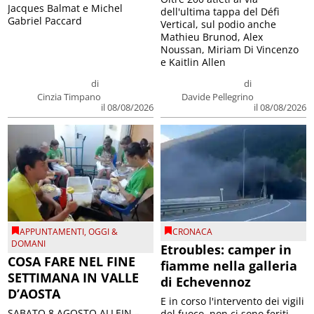
Jacques Balmat e Michel
dell'ultima tappa del Défì
Gabriel Paccard
Vertical, sul podio anche
Mathieu Brunod, Alex
Noussan, Miriam Di Vincenzo
e Kaitlin Allen
di
di
Cinzia Timpano
Davide Pellegrino
il 08/08/2026
il 08/08/2026
APPUNTAMENTI
,
OGGI &
CRONACA
DOMANI
Etroubles: camper in
COSA FARE NEL FINE
fiamme nella galleria
SETTIMANA IN VALLE
di Echevennoz
D’AOSTA
E in corso l'intervento dei vigili
SABATO 8 AGOSTO ALLEIN –
del fuoco, non ci sono feriti