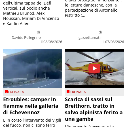
dell'ultima tappa del Défì
le letture dantesche, con la
Vertical, sul podio anche
partecipazione di Antonello
Mathieu Brunod, Alex
Pistritto (...
Noussan, Miriam Di Vincenzo
e Kaitlin Allen
di
di
Davide Pellegrino
gazzettamatin
il 08/08/2026
il 07/08/2026
CRONACA
CRONACA
Etroubles: camper in
Scarica di sassi sul
fiamme nella galleria
Breithorn, tratto in
di Echevennoz
salvo alpinista ferito a
una gamba
E in corso l'intervento dei vigili
del fuoco, non ci sono feriti
L'intervento è avvenuto in