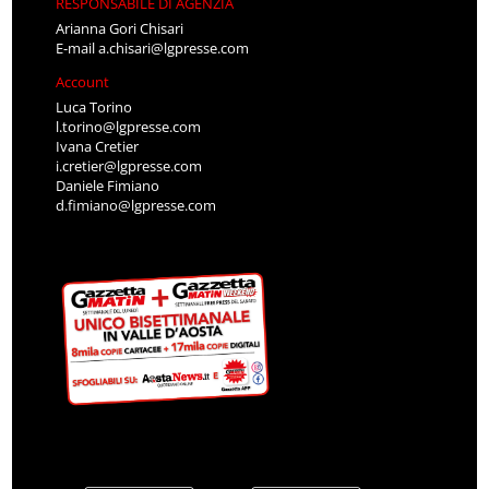
RESPONSABILE DI AGENZIA
Arianna Gori Chisari
E-mail
a.chisari@lgpresse.com
Account
Luca Torino
l.torino@lgpresse.com
Ivana Cretier
i.cretier@lgpresse.com
Daniele Fimiano
d.fimiano@lgpresse.com