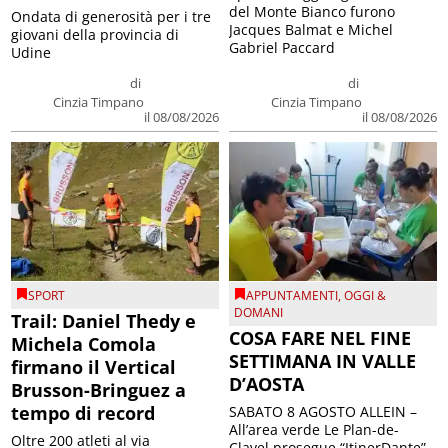
del Monte Bianco furono
Ondata di generosità per i tre
Jacques Balmat e Michel
giovani della provincia di
Gabriel Paccard
Udine
di
di
Cinzia Timpano
Cinzia Timpano
il 08/08/2026
il 08/08/2026
SPORT
APPUNTAMENTI
,
OGGI &
DOMANI
Trail: Daniel Thedy e
COSA FARE NEL FINE
Michela Comola
SETTIMANA IN VALLE
firmano il Vertical
D’AOSTA
Brusson-Bringuez a
tempo di record
SABATO 8 AGOSTO ALLEIN –
All’area verde Le Plan-de-
Oltre 200 atleti al via
Clavel prosegue “ItinerDante”,