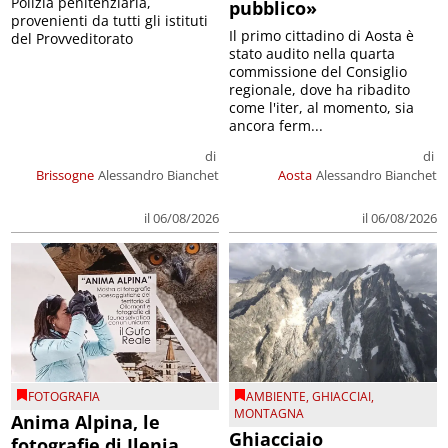
Polizia penitenziaria,
pubblico»
provenienti da tutti gli istituti
Il primo cittadino di Aosta è
del Provveditorato
stato audito nella quarta
commissione del Consiglio
regionale, dove ha ribadito
come l'iter, al momento, sia
ancora ferm...
di
di
Brissogne
Alessandro Bianchet
Aosta
Alessandro Bianchet
il 06/08/2026
il 06/08/2026
FOTOGRAFIA
AMBIENTE
,
GHIACCIAI
,
MONTAGNA
Anima Alpina, le
Ghiacciaio
fotografie di Ilenia