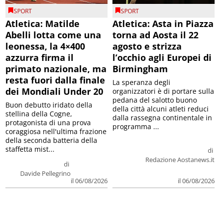
SPORT
SPORT
Atletica: Matilde
Atletica: Asta in Piazza
Abelli lotta come una
torna ad Aosta il 22
leonessa, la 4×400
agosto e strizza
azzurra firma il
l’occhio agli Europei di
primato nazionale, ma
Birmingham
resta fuori dalla finale
La speranza degli
dei Mondiali Under 20
organizzatori è di portare sulla
pedana del salotto buono
Buon debutto iridato della
della città alcuni atleti reduci
stellina della Cogne,
dalla rassegna continentale in
protagonista di una prova
programma ...
coraggiosa nell'ultima frazione
della seconda batteria della
staffetta mist...
di
Redazione Aostanews.it
di
Davide Pellegrino
il 06/08/2026
il 06/08/2026