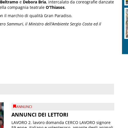
 Beltramo
e
Debora Bria
, intercalato da coreografie danzate
della compagnia teatrale
O’Thiasos
.
on il marchio di qualità Gran Paradiso.
iero Sammuri, il Ministro dell’Ambiente Sergio Costa ed il
ANNUNCI
ANNUNCI DEI LETTORI
LAVORO 2. lavoro domanda CERCO LAVORO signore
59 enne, italiano e volenteroso, amante degli animali