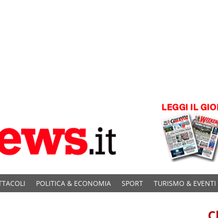
TTACOLI
POLITICA & ECONOMIA
SPORT
TURISMO & EVENTI
C