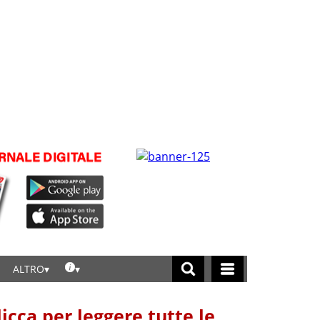
ALTRO
licca per leggere tutte le