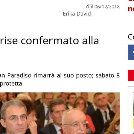
di
il
06/12/2018
n
Erika David
C
erise confermato alla
an Paradiso rimarrà al suo posto; sabato 8
 protetta