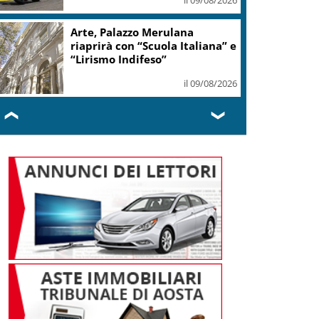
Arte, Palazzo Merulana
riaprirà con “Scuola Italiana” e
“Lirismo Indifeso”
il 09/08/2026
❮
❯