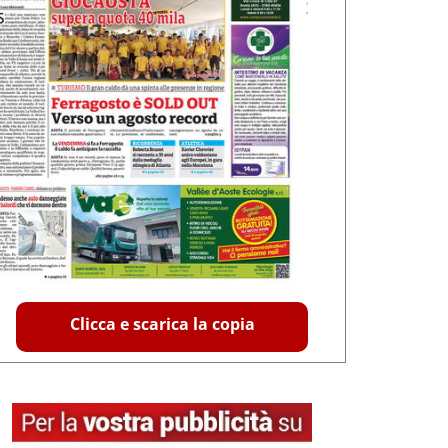
Clicca e scarica la copia