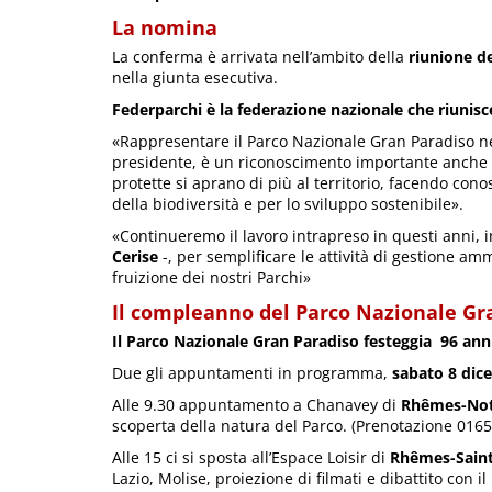
La nomina
La conferma è arrivata nell’ambito della
riunione de
nella giunta esecutiva.
Federparchi è la federazione nazionale che riunisce
«Rappresentare il Parco Nazionale Gran Paradiso nel 
presidente, è un riconoscimento importante anche
protette si aprano di più al territorio, facendo con
della biodiversità e per lo sviluppo sostenibile».
«Continueremo il lavoro intrapreso in questi anni, i
Cerise
-, per semplificare le attività di gestione am
fruizione dei nostri Parchi»
Il compleanno del Parco Nazionale Gr
Il Parco Nazionale Gran Paradiso festeggia 96 anni
Due gli appuntamenti in programma,
sabato 8 dic
Alle 9.30 appuntamento a Chanavey di
Rhêmes-No
scoperta della natura del Parco. (Prenotazione 0165
Alle 15 ci si sposta all’Espace Loisir di
Rhêmes-Sain
Lazio, Molise, proiezione di filmati e dibattito con 