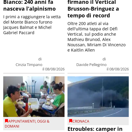
Bianco: 240 anni fa
firmano il Vertical
nasceva l’alpinismo
Brusson-Bringuez a
tempo di record
I primi a raggiungere la vetta
del Monte Bianco furono
Oltre 200 atleti al via
Jacques Balmat e Michel
dell'ultima tappa del Défì
Gabriel Paccard
Vertical, sul podio anche
Mathieu Brunod, Alex
Noussan, Miriam Di Vincenzo
e Kaitlin Allen
di
di
Cinzia Timpano
Davide Pellegrino
il 08/08/2026
il 08/08/2026
APPUNTAMENTI
,
OGGI &
CRONACA
DOMANI
Etroubles: camper in