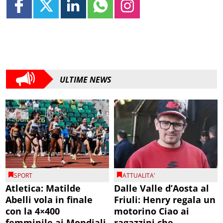
ULTIME NEWS
SPORT
ATTUALITA'
Atletica: Matilde
Dalle Valle d’Aosta al
Abelli vola in finale
Friuli: Henry regala un
con la 4×400
motorino Ciao ai
femminile ai Mondiali
ragazzini che