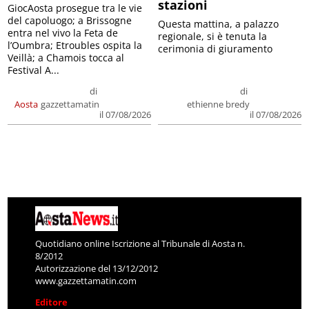
stazioni
GiocAosta prosegue tra le vie
del capoluogo; a Brissogne
Questa mattina, a palazzo
entra nel vivo la Feta de
regionale, si è tenuta la
l’Oumbra; Etroubles ospita la
cerimonia di giuramento
Veillà; a Chamois tocca al
Festival A...
di
di
Aosta
gazzettamatin
ethienne bredy
il 07/08/2026
il 07/08/2026
Quotidiano online Iscrizione al Tribunale di Aosta n.
8/2012
Autorizzazione del 13/12/2012
www.gazzettamatin.com
Editore