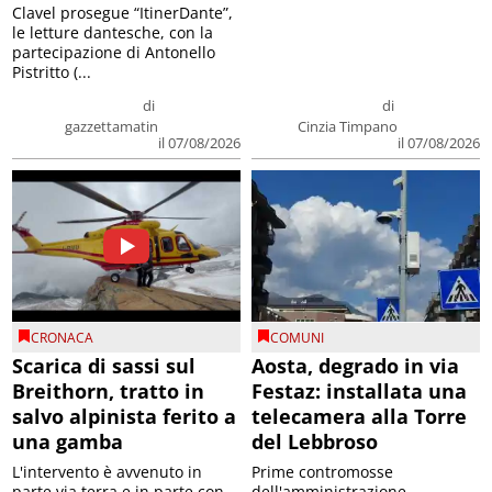
Clavel prosegue “ItinerDante”,
le letture dantesche, con la
partecipazione di Antonello
Pistritto (...
di
di
gazzettamatin
Cinzia Timpano
il 07/08/2026
il 07/08/2026
CRONACA
COMUNI
Scarica di sassi sul
Aosta, degrado in via
Breithorn, tratto in
Festaz: installata una
salvo alpinista ferito a
telecamera alla Torre
una gamba
del Lebbroso
L'intervento è avvenuto in
Prime contromosse
parte via terra e in parte con
dell'amministrazione