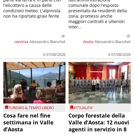
l'elicottero a causa delle
comunale dopo l'esposto
condizioni meteo. L'alpinista
presentato da residenti della
non ha riportato gravi ferite
zona; promessi anche
maggiori controlli e ulteriori
inter...
di
di
cervinia
Alessandro Bianchet
Aosta
Alessandro Bianchet
il 07/08/2026
il 07/08/2026
TURISMO & TEMPO LIBERO
ATTUALITA'
Cosa fare nel fine
Corpo forestale della
settimana in Valle
Valle d’Aosta: 12 nuovi
d’Aosta
agenti in servizio in 8