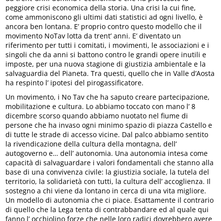
peggiore crisi economica della storia. Una crisi la cui fine,
come ammoniscono gli ultimi dati statistici ad ogni livello, è
ancora ben lontana. E’ proprio contro questo modello che il
movimento NoTav lotta da trent’ anni. E’ diventato un
riferimento per tutti i comitati, i movimenti, le associazioni e i
singoli che da anni si battono contro le grandi opere inutili e
imposte, per una nuova stagione di giustizia ambientale e la
salvaguardia del Pianeta. Tra questi, quello che in Valle d’Aosta
ha respinto l’ ipotesi del pirogassificatore.
Un movimento, i No Tav che ha saputo creare partecipazione,
mobilitazione e cultura. Lo abbiamo toccato con mano l’ 8
dicembre scorso quando abbiamo nuotato nel fiume di
persone che ha invaso ogni minimo spazio di piazza Castello e
di tutte le strade di accesso vicine. Dal palco abbiamo sentito
la rivendicazione della cultura della montagna, dell’
autogoverno e… dell’ autonomia. Una autonomia intesa come
capacità di salvaguardare i valori fondamentali che stanno alla
base di una convivenza civile: la giustizia sociale, la tutela del
territorio, la solidarietà con tutti, la cultura dell’ accoglienza. Il
sostegno a chi viene da lontano in cerca di una vita migliore.
Un modello di autonomia che ci piace. Esattamente il contrario
di quello che la Lega tenta di contrabbandare ed al quale qui
fanno l’ occhiolino forze che nelle loro radici dovrebbero avere