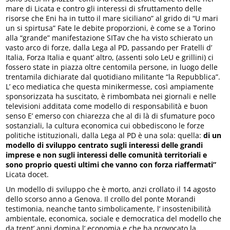
mare di Licata e contro gli interessi di sfruttamento delle
risorse che Eni ha in tutto il mare siciliano” al grido di “U mari
un si spirtusa” Fate le debite proporzioni, è come se a Torino
alla “grande” manifestazione SITav che ha visto schierato un
vasto arco di forze, dalla Lega al PD, passando per Fratelli d’
Italia, Forza Italia e quant’ altro, (assenti solo LeU e grillini) ci
fossero state in piazza oltre centomila persone, in luogo delle
trentamila dichiarate dal quotidiano militante “la Repubblica”.
L’ eco mediatica che questa minikermesse, così ampiamente
sponsorizzata ha suscitato, è rimbombata nei giornali e nelle
televisioni additata come modello di responsabilità e buon
senso E’ emerso con chiarezza che al di là di sfumature poco
sostanziali, la cultura economica cui obbediscono le forze
politiche istituzionali, dalla Lega al PD è una sola: quella:
di
un
modello di sviluppo centrato sugli interessi delle grandi
imprese e non sugli interessi delle comunità territoriali e
sono proprio questi ultimi che vanno con forza riaffermati”
Licata docet.
Un modello di sviluppo che è morto, anzi crollato il 14 agosto
dello scorso anno a Genova. Il crollo del ponte Morandi
testimonia, neanche tanto simbolicamente, l’ insostenibilità
ambientale, economica, sociale e democratica del modello che
da trent’ anni domina l’ economia e che ha provocato la