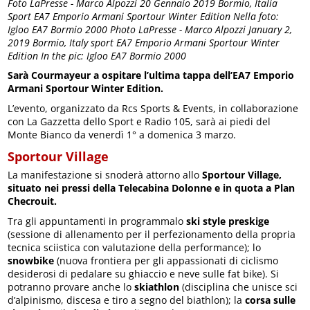
Foto LaPresse - Marco Alpozzi 20 Gennaio 2019 Bormio, Italia
Sport EA7 Emporio Armani Sportour Winter Edition Nella foto:
Igloo EA7 Bormio 2000 Photo LaPresse - Marco Alpozzi January 2,
2019 Bormio, Italy sport EA7 Emporio Armani Sportour Winter
Edition In the pic: Igloo EA7 Bormio 2000
Sarà Courmayeur a ospitare l’ultima tappa dell’EA7 Emporio
Armani Sportour Winter Edition.
L’evento, organizzato da Rcs Sports & Events, in collaborazione
con La Gazzetta dello Sport e Radio 105, sarà ai piedi del
Monte Bianco da venerdì 1° a domenica 3 marzo.
Sportour Village
La manifestazione si snoderà attorno allo
Sportour Village,
situato nei pressi della Telecabina Dolonne e in quota a Plan
Checrouit.
Tra gli appuntamenti in programmalo
ski style preskige
(sessione di allenamento per il perfezionamento della propria
tecnica sciistica con valutazione della performance); lo
snowbike
(nuova frontiera per gli appassionati di ciclismo
desiderosi di pedalare su ghiaccio e neve sulle fat bike). Si
potranno provare anche lo
skiathlon
(disciplina che unisce sci
d’alpinismo, discesa e tiro a segno del biathlon); la
corsa sulle