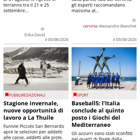
terranno tra il 21 e 25
gli esperti raccomandano
settembre...
massima at...
di
cervinia
Alessandro Bianchet
di
Erika David
il 05/08/2026
il 05/08/2026
PUBBLIREDAZIONALI
SPORT
Stagione invernale,
Baseball5: l’Italia
nuove opportunità di
conclude al quinto
lavoro a La Thuile
posto i Giochi del
Mediterraneo
Funivie Piccolo San Bernardo
apre le selezioni per addetti
Gli azzurri sono stati sconfitti
alle casse, addetti alle piste,
nei quarti di finale dalla