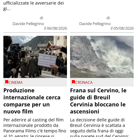
ufficializzate le avversarie dei
gi...
di
di
Davide Pellegrino
Davide Pellegrino
il 06/08/2026
il 05/08/2026
CINEMA
CRONACA
Produzione
Frana sul Cervino, le
internazionale cerca
guide di Breuil
comparse per un
Cervinia bloccano le
nuovo film
ascensioni
Per aderire al casting del film
La decisione delle guide di
internazionale prodotto da
Breuil Cervinia è scattata a
Panorama Films c'è tempo fino
seguito della frana di oggi
al 31 agosto; le riprese si
sulla parete sud del Cervino;