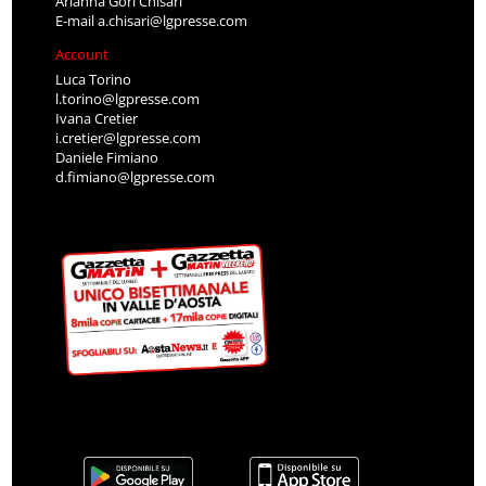
Arianna Gori Chisari
E-mail
a.chisari@lgpresse.com
Account
Luca Torino
l.torino@lgpresse.com
Ivana Cretier
i.cretier@lgpresse.com
Daniele Fimiano
d.fimiano@lgpresse.com