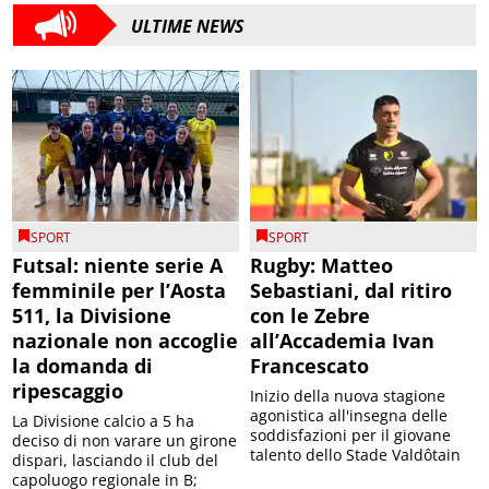
ULTIME NEWS
SPORT
SPORT
Futsal: niente serie A
Rugby: Matteo
femminile per l’Aosta
Sebastiani, dal ritiro
511, la Divisione
con le Zebre
nazionale non accoglie
all’Accademia Ivan
la domanda di
Francescato
ripescaggio
Inizio della nuova stagione
agonistica all'insegna delle
La Divisione calcio a 5 ha
soddisfazioni per il giovane
deciso di non varare un girone
talento dello Stade Valdôtain
dispari, lasciando il club del
capoluogo regionale in B;