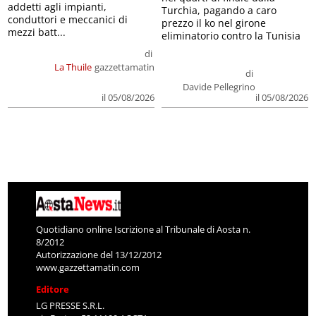
addetti agli impianti,
Turchia, pagando a caro
conduttori e meccanici di
prezzo il ko nel girone
mezzi batt...
eliminatorio contro la Tunisia
di
La Thuile
gazzettamatin
di
Davide Pellegrino
il 05/08/2026
il 05/08/2026
Quotidiano online Iscrizione al Tribunale di Aosta n.
8/2012
Autorizzazione del 13/12/2012
www.gazzettamatin.com
Editore
LG PRESSE S.R.L.