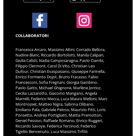
COLLABORATORI
Francesca Arcaro, Massimo Altini, Corrado Bellora,
Nadine Blanc, Riccardo Bortolotti, Manila Calipari,
Giulia Calisti, Nadia Camposaragna, Paolo Ciambi,
Filippo Clermont, Carol Di Vito, Christian Leo
Dufour, Christian Evaspasiano, Giuseppe Farinella,
Enrico Formento Dojot, Bruno Fracasso, Fabio
Francesconi, Sofia Fregnani, Giorgia Gambino,
Paolo Gatto, Michael Ghignone, Marlène Jorrioz,
Cecilia Lazzarotto, Giacomo Mangano, Angela
Marrelli, Federico Mecca, Luca Mauro Melloni, Marc
Montrosset, Matteo Nigra, Sabrina Olibano,
Emiliano Pala, Gabriele Peloso, Maurizio Pitti, Loris
Ponsetto, Andrea Portigliatti, Mattia Pramotton,
Deniel Pession, Raffaele Romano, Enrico Ruggeri,
Riccardo Savoye, Federica Tercinod, Federico
Tigellio Benvenuto, Luca Massimo Trifilò