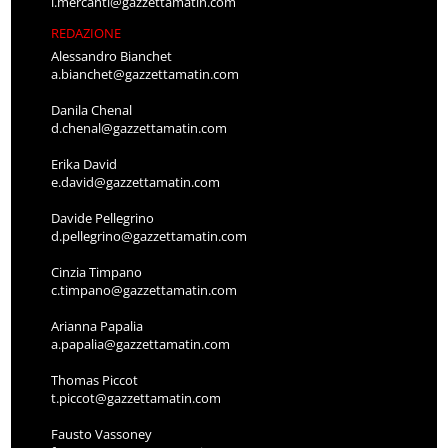
l.mercanti@gazzettamatin.com
REDAZIONE
Alessandro Bianchet
a.bianchet@gazzettamatin.com
Danila Chenal
d.chenal@gazzettamatin.com
Erika David
e.david@gazzettamatin.com
Davide Pellegrino
d.pellegrino@gazzettamatin.com
Cinzia Timpano
c.timpano@gazzettamatin.com
Arianna Papalia
a.papalia@gazzettamatin.com
Thomas Piccot
t.piccot@gazzettamatin.com
Fausto Vassoney