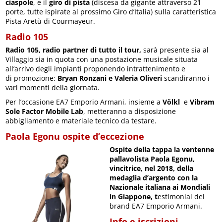
ciaspole
, e il
giro di pista
(discesa da gigante attraverso 21
porte, tutte ispirate al prossimo Giro d’Italia) sulla caratteristica
Pista Aretù di Courmayeur.
Radio 105
Radio 105, radio partner di tutto il tour,
sarà presente sia al
Villaggio sia in quota con una postazione musicale situata
all’arrivo degli impianti proponendo intrattenimento e
di promozione:
Bryan Ronzani e Valeria Oliveri
scandiranno i
vari momenti della giornata.
Per l’occasione EA7 Emporio Armani, insieme a
Völkl
e
Vibram
Sole Factor Mobile Lab
, metteranno a disposizione
abbigliamento e materiale tecnico da testare.
Paola Egonu ospite d’eccezione
Ospite della tappa la ventenne
pallavolista Paola Egonu,
vincitrice, nel 2018, della
medaglia d’argento con la
Nazionale italiana ai Mondiali
in Giappone, t
estimonial del
brand EA7 Emporio Armani.
Info e iscrizioni